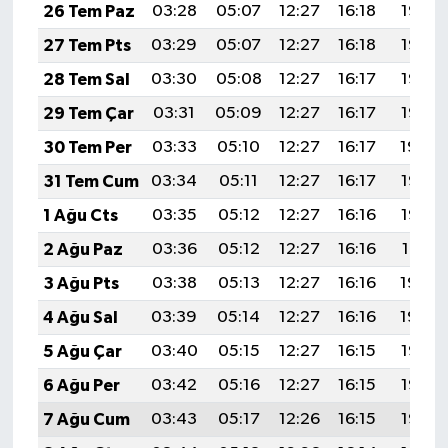
26 Tem Paz
03:28
05:07
12:27
16:18
19:38
27 Tem Pts
03:29
05:07
12:27
16:18
19:37
28 Tem Sal
03:30
05:08
12:27
16:17
19:36
29 Tem Çar
03:31
05:09
12:27
16:17
19:35
30 Tem Per
03:33
05:10
12:27
16:17
19:34
31 Tem Cum
03:34
05:11
12:27
16:17
19:33
1 Ağu Cts
03:35
05:12
12:27
16:16
19:32
2 Ağu Paz
03:36
05:12
12:27
16:16
19:31
3 Ağu Pts
03:38
05:13
12:27
16:16
19:30
4 Ağu Sal
03:39
05:14
12:27
16:16
19:29
5 Ağu Çar
03:40
05:15
12:27
16:15
19:28
6 Ağu Per
03:42
05:16
12:27
16:15
19:27
7 Ağu Cum
03:43
05:17
12:26
16:15
19:26