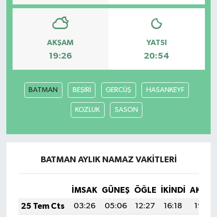
AKŞAM
YATSI
19:26
20:54
BATMAN
BEŞİRİ
GERCÜŞ
HASANKEYF
KOZLUK
SASON
BATMAN AYLIK NAMAZ VAKITLERI
İMSAK
GÜNEŞ
ÖĞLE
İKINDI
AKŞA
25 Tem Cts
03:26
05:06
12:27
16:18
19:38