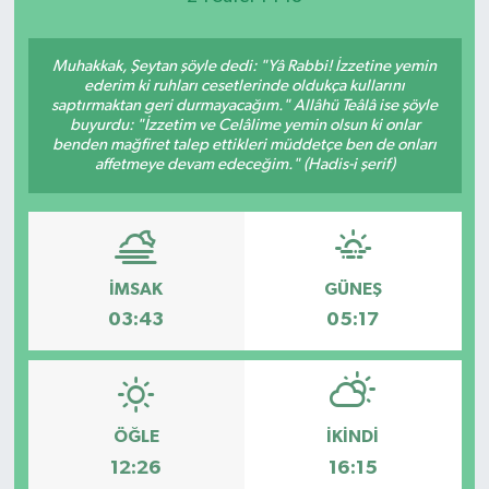
Muhakkak, Şeytan şöyle dedi: "Yâ Rabbi! İzzetine yemin
ederim ki ruhları cesetlerinde oldukça kullarını
saptırmaktan geri durmayacağım." Allâhü Teâlâ ise şöyle
buyurdu: "İzzetim ve Celâlime yemin olsun ki onlar
benden mağfiret talep ettikleri müddetçe ben de onları
affetmeye devam edeceğim." (Hadis-i şerif)
İMSAK
GÜNEŞ
03:43
05:17
ÖĞLE
İKINDI
12:26
16:15