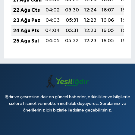
22 Ağu Cts
04:02
05:30
12:24
16:07
19:08
23 Ağu Paz
04:03
05:31
12:23
16:06
19:06
24 Ağu Pts
04:04
05:31
12:23
16:05
19:05
25 Ağu Sal
04:05
05:32
12:23
16:05
19:03
Iğdır ve çevresine dair en güncel haberler, etkinlikler ve bilgilerle
sizlere hizmet vermekten mutluluk duyuyoruz. Sorularınız ve
önerileriniz için bizimle iletişime geçebilirsiniz.