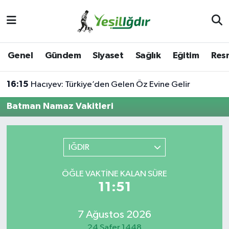
Iğdır Nöbetçi Eczaneler
Genel
Gündem
Siyaset
Sağlık
Eğitim
Resm
Iğdır Hava Durumu
16:15
Hacıyev: Türkiye’den Gelen Öz Evine Gelir
İğdir Namaz Vakitleri
Batman Namaz Vakitleri
Iğdır Trafik Yoğunluk Haritası
Süper Lig Puan Durumu ve Fikstür
IĞDIR
Tüm Manşetler
ÖĞLE VAKTINE KALAN SÜRE
11:51
Son Dakika Haberleri
7 Ağustos 2026
Haber Arşivi
24 Safer 1448