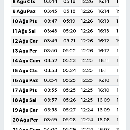
8 Ağu Cts
03:44
05:18
12:26
16:14
19:25
9 Ağu Paz
03:45
05:18
12:26
16:14
19:24
10 Ağu Pts
03:47
05:19
12:26
16:13
19:23
11 Ağu Sal
03:48
05:20
12:26
16:13
19:22
12 Ağu Çar
03:49
05:21
12:26
16:12
19:20
13 Ağu Per
03:50
05:22
12:26
16:12
19:19
14 Ağu Cum
03:52
05:23
12:25
16:11
19:18
15 Ağu Cts
03:53
05:24
12:25
16:11
19:17
16 Ağu Paz
03:54
05:25
12:25
16:10
19:15
17 Ağu Pts
03:55
05:25
12:25
16:10
19:14
18 Ağu Sal
03:57
05:26
12:25
16:09
19:13
19 Ağu Çar
03:58
05:27
12:24
16:09
19:12
20 Ağu Per
03:59
05:28
12:24
16:08
19:10
21 Ağu Cum
04:00
05:29
12:24
16:07
19:09