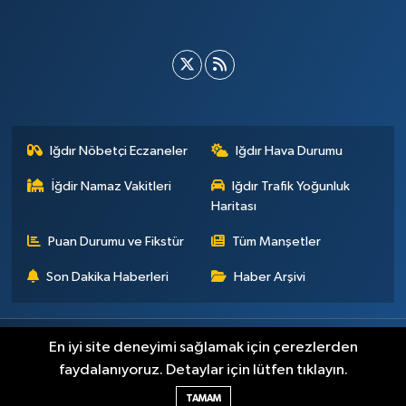
Iğdır Nöbetçi Eczaneler
Iğdır Hava Durumu
İğdir Namaz Vakitleri
Iğdır Trafik Yoğunluk
Haritası
Puan Durumu ve Fikstür
Tüm Manşetler
Son Dakika Haberleri
Haber Arşivi
Künye
İletişim
Çerez Politikası
Gizlilik ilkeleri
En iyi site deneyimi sağlamak için çerezlerden
faydalanıyoruz. Detaylar için lütfen tıklayın.
Haber Yazılımı:
TE Bilişim
TAMAM