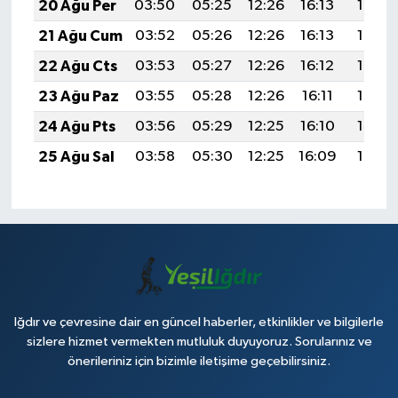
20 Ağu Per
03:50
05:25
12:26
16:13
19:18
21 Ağu Cum
03:52
05:26
12:26
16:13
19:16
22 Ağu Cts
03:53
05:27
12:26
16:12
19:15
23 Ağu Paz
03:55
05:28
12:26
16:11
19:13
24 Ağu Pts
03:56
05:29
12:25
16:10
19:12
25 Ağu Sal
03:58
05:30
12:25
16:09
19:10
Iğdır ve çevresine dair en güncel haberler, etkinlikler ve bilgilerle
sizlere hizmet vermekten mutluluk duyuyoruz. Sorularınız ve
önerileriniz için bizimle iletişime geçebilirsiniz.