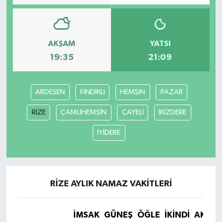
AKŞAM
YATSI
19:35
21:09
ARDEŞEN
FINDIKLI
HEMŞİN
PAZAR
RİZE
ÇAMLIHEMŞİN
ÇAYELİ
İKİZDERE
İYİDERE
RİZE AYLIK NAMAZ VAKITLERI
İMSAK
GÜNEŞ
ÖĞLE
İKINDI
AKŞA