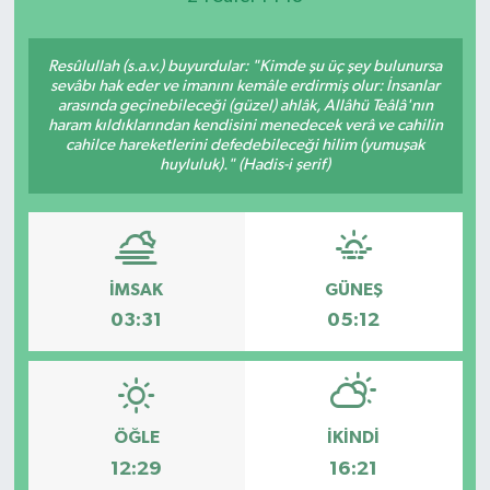
Resûlullah (s.a.v.) buyurdular: "Kimde şu üç şey bulunursa
sevâbı hak eder ve imanını kemâle erdirmiş olur: İnsanlar
arasında geçinebileceği (güzel) ahlâk, Allâhü Teâlâ'nın
haram kıldıklarından kendisini menedecek verâ ve cahilin
cahilce hareketlerini defedebileceği hilim (yumuşak
huyluluk)." (Hadis-i şerif)
İMSAK
GÜNEŞ
03:31
05:12
ÖĞLE
İKINDI
12:29
16:21