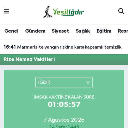
Iğdır Nöbetçi Eczaneler
Genel
Gündem
Siyaset
Sağlık
Eğitim
Resm
Iğdır Hava Durumu
16:41
Marmaris'te yangın riskine karşı kapsamlı temizlik
İğdir Namaz Vakitleri
Rize Namaz Vakitleri
Iğdır Trafik Yoğunluk Haritası
Süper Lig Puan Durumu ve Fikstür
IĞDIR
Tüm Manşetler
İMSAK VAKTINE KALAN SÜRE
01:05:57
Son Dakika Haberleri
7 Ağustos 2026
Haber Arşivi
24 Safer 1448