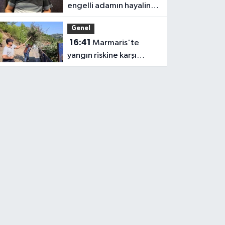
engelli adamın hayalini
bile kuramadığı evine
Genel
kavuşunca döktüğü
16:41
Marmaris'te
gözyaşı duygulandırdı
yangın riskine karşı
kapsamlı temizlik