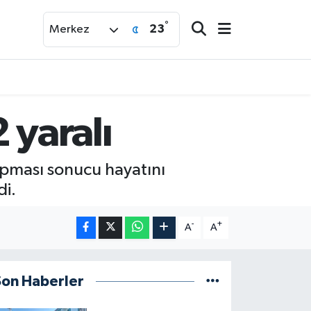
°
23
Merkez
 yaralı
pması sonucu hayatını
di.
-
+
A
A
Son Haberler