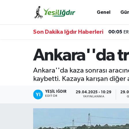
Genel
Gü
Iğdır Nöbetçi Eczaneler
Son Dakika Iğdır Haberleri
00:05
ER
Iğdır Hava Durumu
Ankara''da tra
İğdir Namaz Vakitleri
Iğdır Trafik Yoğunluk Haritası
Ankara''da kaza sonrası aracı
kaybetti. Kazaya karışan diğer a
Süper Lig Puan Durumu ve Fikstür
YEŞIL IĞDIR
29.04.2025 - 10:29
29.0
Tüm Manşetler
EDITÖR
YAYINLANMA
G
Son Dakika Haberleri
Haber Arşivi