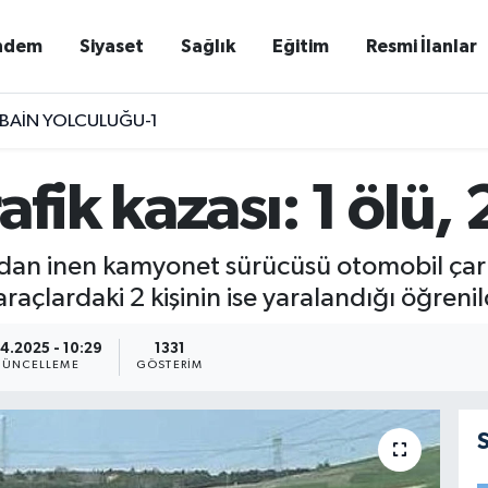
ndem
Siyaset
Sağlık
Eğitim
Resmi İlanlar
BAİN YOLCULUĞU-1
fik kazası: 1 ölü, 2
ndan inen kamyonet sürücüsü otomobil çar
raçlardaki 2 kişinin ise yaralandığı öğrenil
4.2025 - 10:29
1331
ÜNCELLEME
GÖSTERIM