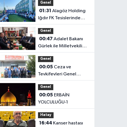
Genel
01:31
Alagöz Holding
Iğdır FK Tesislerinde
Kanaat Önderleriyle Bir
Genel
Araya Geldiler
00:47
Adalet Bakanı
Gürlek ile Milletvekili
Alagöz, MHP İl
Genel
Başkanlığını Ziyaret Etti
00:05
Ceza ve
Tevkifevleri Genel
Müdürü Çelebi
Genel
Yılmaz’dan Iğdır’daki
00:05
ERBAİN
Kurumlara Ziyaret ve
YOLCULUĞU-1
Üretim İncelemesi
Hatay
16:44
Kanser hastası