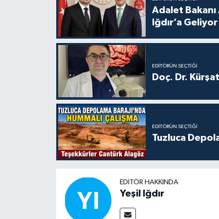
Adalet Bakanı 
Iğdır’a Geliyor
EDITÖRÜN SEÇTIĞI
Doç. Dr. Kürşa
EDITÖRÜN SEÇTIĞI
Tuzluca Depol
EDITÖR HAKKINDA
Yeşil Iğdır