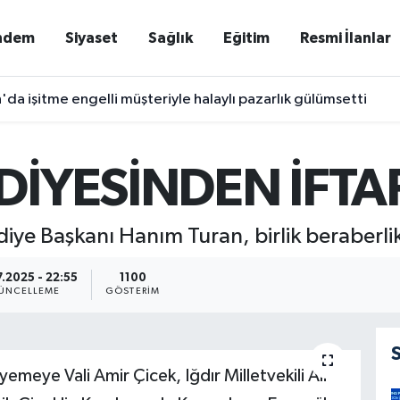
ndem
Siyaset
Sağlık
Eğitim
Resmi İlanlar
'da işitme engelli müşteriyle halaylı pazarlık gülümsetti
DİYESİNDEN İFTA
diye Başkanı Hanım Turan, birlik beraberlik
.2025 - 22:55
1100
ÜNCELLEME
GÖSTERIM
yemeye Vali Amir Çicek, Iğdır Milletvekili Ali