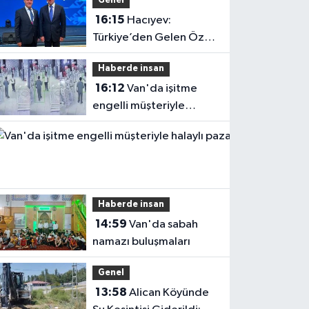
Genel
16:15
Hacıyev:
Türkiye’den Gelen Öz
Evine Gelir
Haberde insan
16:12
Van'da işitme
engelli müşteriyle
halaylı pazarlık
gülümsetti
Haberde insan
14:59
Van'da sabah
namazı buluşmaları
Genel
13:58
Alican Köyünde