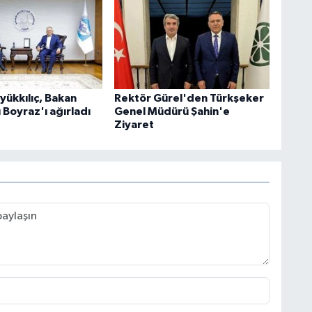
yükkılıç, Bakan
Rektör Gürel'den Türkşeker
 Boyraz'ı ağırladı
Genel Müdürü Şahin'e
Ziyaret