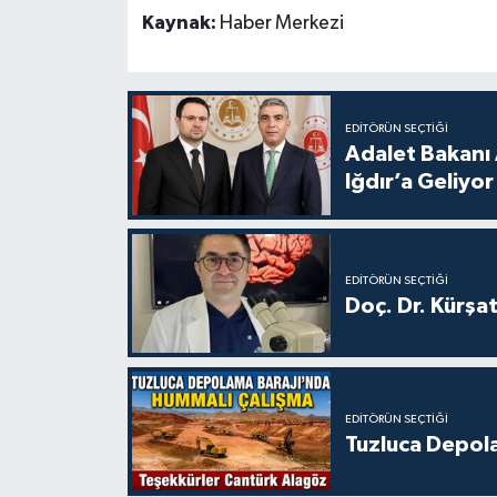
Kaynak:
Haber Merkezi
EDITÖRÜN SEÇTIĞI
Adalet Bakanı 
Iğdır’a Geliyor
EDITÖRÜN SEÇTIĞI
Doç. Dr. Kürşa
EDITÖRÜN SEÇTIĞI
Tuzluca Depol