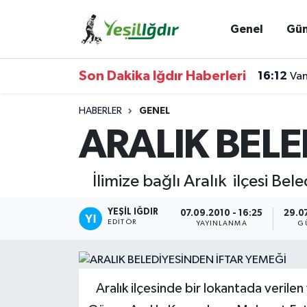
Genel
Gü
Iğdır Nöbetçi Eczaneler
Son Dakika Iğdır Haberleri
16:12
Van
Iğdır Hava Durumu
HABERLER
GENEL
İğdir Namaz Vakitleri
ARALIK BELE
Iğdır Trafik Yoğunluk Haritası
İlimize bağlı Aralık ilçesi Bele
Süper Lig Puan Durumu ve Fikstür
YEŞIL IĞDIR
07.09.2010 - 16:25
29.07
EDITÖR
YAYINLANMA
G
Tüm Manşetler
Son Dakika Haberleri
Aralık ilçesinde bir lokantada verilen 
Haber Arşivi