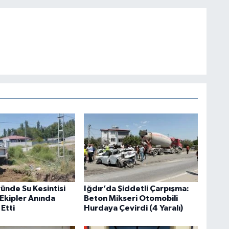
ünde Su Kesintisi
Iğdır’da Şiddetli Çarpışma:
 Ekipler Anında
Beton Mikseri Otomobili
Etti
Hurdaya Çevirdi (4 Yaralı)