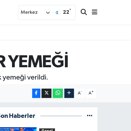
°
22
Merkez
R YEMEĞİ
 yemeği verildi.
-
+
A
A
Son Haberler