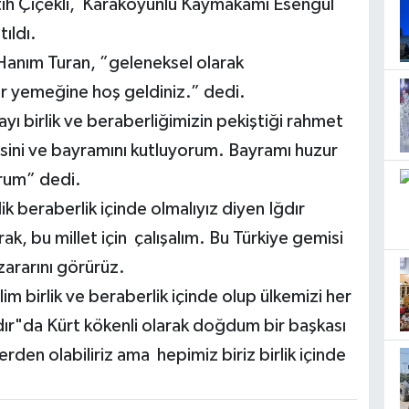
h Çiçekli, Karakoyunlu Kaymakamı Esengül
ıldı.
anım Turan, ”geleneksel olarak
tar yemeğine hoş geldiniz.” dedi.
ı birlik ve beraberliğimizin pekiştiği rahmet
cesini ve bayramını kutluyorum. Bayramı huzur
orum” dedi.
lik beraberlik içinde olmalıyız diyen Iğdır
rak, bu millet için çalışalım. Bu Türkiye gemisi
 zararını görürüz.
m birlik ve beraberlik içinde olup ülkemizi her
dır"da Kürt kökenli olarak doğdum bir başkası
rden olabiliriz ama hepimiz biriz birlik içinde