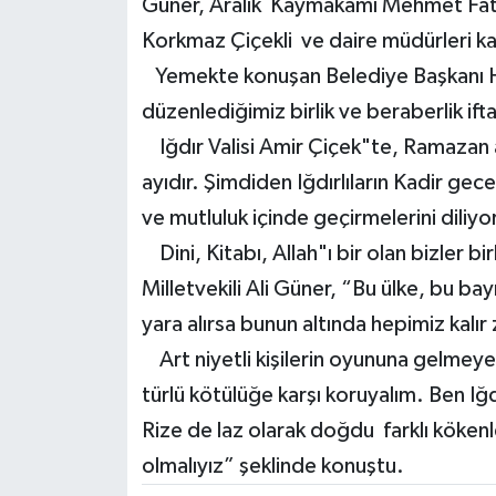
Güner, Aralık Kaymakamı Mehmet Fati
Korkmaz Çiçekli ve daire müdürleri kat
Yemekte konuşan Belediye Başkanı H
düzenlediğimiz birlik ve beraberlik if
Iğdır Valisi Amir Çiçek"te, Ramazan ay
ayıdır. Şimdiden Iğdırlıların Kadir ge
ve mutluluk içinde geçirmelerini diliy
Dini, Kitabı, Allah"ı bir olan bizler bir
Milletvekili Ali Güner, “Bu ülke, bu bay
yara alırsa bunun altında hepimiz kalır
Art niyetli kişilerin oyununa gelmeyeli
türlü kötülüğe karşı koruyalım. Ben Iğ
Rize de laz olarak doğdu farklı kökenle
olmalıyız” şeklinde konuştu.