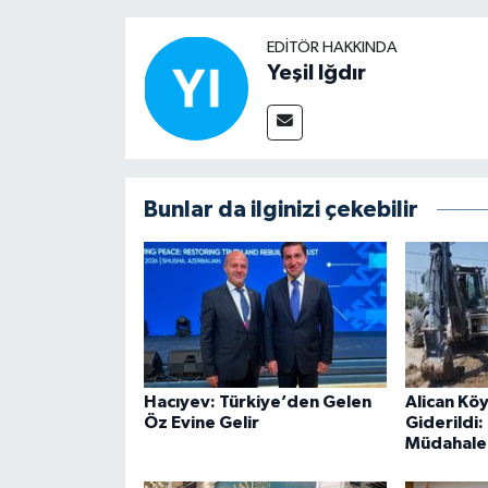
EDITÖR HAKKINDA
Yeşil Iğdır
Bunlar da ilginizi çekebilir
Hacıyev: Türkiye’den Gelen
Alican Köy
Öz Evine Gelir
Giderildi:
Müdahale 