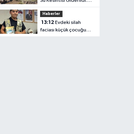
Su Kesintisi Giderildi:
Ekipler Anında
Haberler
Müdahale Etti
13:12
Evdeki silah
faciası küçük çocuğu
hayattan kopardı