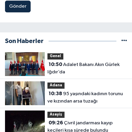
Gönder
Son Haberler
Genel
10:50
Adalet Bakanı Akın Gürlek
Iğdır’da
Adana
10:38
95 yaşındaki kadının torunu
ve kızından arsa tuzağı
Asayiş
09:26
Çivril jandarması kayıp
keçileri kısa sürede bulundu