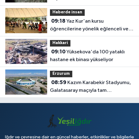
Haberde insan
09:18
Yaz Kur'an kursu
öğrencilerine yönelik eğlenceli ve
eğitici etkinlik
Hakkari
09:10
Yüksekova'da 100 yataklı
hastane ek binası yükseliyor
Erzurum
08:59
Kazım Karabekir Stadyumu,
Galatasaray maçıyla tam
kapasiteyle kapılarını açacak
Iğdır ve çevresine dair en güncel haberler, etkinlikler ve bilgilerle