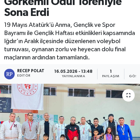
Görkemli Ödül Töreniyle
Sona Erdi
19 Mayıs Atatürk’ü Anma, Gençlik ve Spor
Bayramı ile Gençlik Haftası etkinlikleri kapsamında
Iğdır’ın Aralık ilçesinde düzenlenen voleybol
turnuvası, oynanan zorlu ve heyecan dolu final
maçlarının ardından tamamlandı.
RECEP POLAT
16.05.2026 - 13:48
1
6
EDITÖR
YAYINLANMA
PAYLAŞIM
GÖST