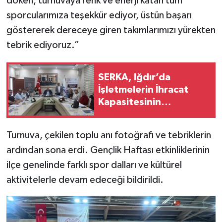
döken, turnuvaya renk ve enerji katan tüm
sporcularımıza teşekkür ediyor, üstün başarı
göstererek dereceye giren takımlarımızı yürekten
tebrik ediyoruz.”
SERKA, Iğdır’da
İşletmelerin İhracat
Kapasitesinin
Geliştirilmesine Destek
Sağladı
Turnuva, çekilen toplu anı fotoğrafı ve tebriklerin
ardından sona erdi. Gençlik Haftası etkinliklerinin
ilçe genelinde farklı spor dalları ve kültürel
aktivitelerle devam edeceği bildirildi.