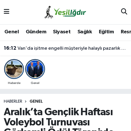
Iğdır Nöbetçi Eczaneler
Genel
Gündem
Siyaset
Sağlık
Eğitim
Resm
Iğdır Hava Durumu
16:12
Van'da işitme engelli müşteriyle halaylı pazarlık gülümsetti
İğdir Namaz Vakitleri
Iğdır Trafik Yoğunluk Haritası
Süper Lig Puan Durumu ve Fikstür
Haberde
Genel
Tüm Manşetler
HABERLER
GENEL
Aralık’ta Gençlik Haftası
Son Dakika Haberleri
Voleybol Turnuvası
Haber Arşivi