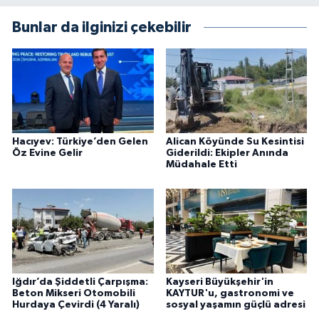
Bunlar da ilginizi çekebilir
Hacıyev: Türkiye’den Gelen
Alican Köyünde Su Kesintisi
Öz Evine Gelir
Giderildi: Ekipler Anında
Müdahale Etti
Iğdır’da Şiddetli Çarpışma:
Kayseri Büyükşehir'in
Beton Mikseri Otomobili
KAYTUR'u, gastronomi ve
Hurdaya Çevirdi (4 Yaralı)
sosyal yaşamın güçlü adresi