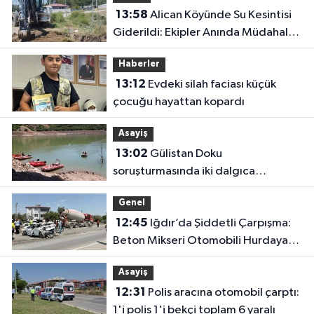
13:58
Alican Köyünde Su Kesintisi
Giderildi: Ekipler Anında Müdahale
Etti
Haberler
13:12
Evdeki silah faciası küçük
çocuğu hayattan kopardı
Asayiş
13:02
Gülistan Doku
soruşturmasında iki dalgıca
tutuklama
Genel
12:45
Iğdır’da Şiddetli Çarpışma:
Beton Mikseri Otomobili Hurdaya
Çevirdi (4 Yaralı)
Asayiş
12:31
Polis aracına otomobil çarptı:
1'i polis 1'i bekçi toplam 6 yaralı