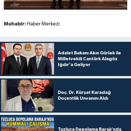
Muhabir:
Haber Merkezi
Adalet Bakanı Akın Gürlek ile
Milletvekili Cantürk Alagöz
Iğdır’a Geliyor
Doç. Dr. Kürşat Karadağ
Doçentlik Unvanını Aldı
Tuzluca Depolama Barajı’nda