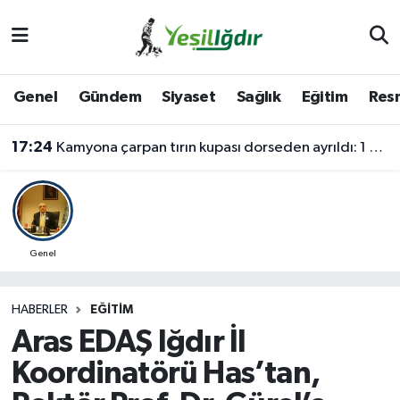
Iğdır Nöbetçi Eczaneler
Genel
Gündem
Siyaset
Sağlık
Eğitim
Resm
Iğdır Hava Durumu
17:24
Kamyona çarpan tırın kupası dorseden ayrıldı: 1 ağır yaralı
İğdir Namaz Vakitleri
Iğdır Trafik Yoğunluk Haritası
Süper Lig Puan Durumu ve Fikstür
Genel
Tüm Manşetler
HABERLER
EĞITIM
Aras EDAŞ Iğdır İl
Son Dakika Haberleri
Koordinatörü Has’tan,
Haber Arşivi