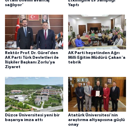
ortam önemli avantaj
Etkinliğine Ev Sahipliği
sağlıyor'
Yaptı
Rektör Prof. Dr. Gürel’den
AK Parti heyetinden Ağrı
AK Parti Türk Devletleri ile
Milli Eğitim Müdürü Çakan'a
İlişkiler Başkanı Zorlu’ya
tebrik
Ziyaret
Düzce Üniversitesi yeni bir
Atatürk Üniversitesi'nin
başarıya imza attı
araştırma altyapısına güçlü
onay