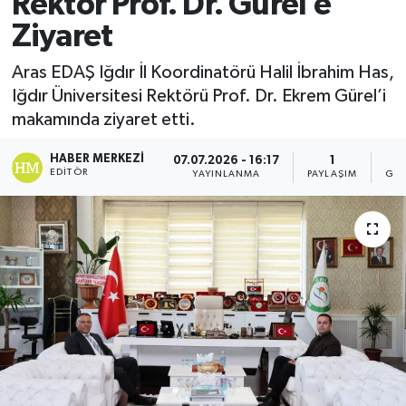
Rektör Prof. Dr. Gürel’e
Ziyaret
Aras EDAŞ Iğdır İl Koordinatörü Halil İbrahim Has,
Iğdır Üniversitesi Rektörü Prof. Dr. Ekrem Gürel’i
makamında ziyaret etti.
HABER MERKEZI
07.07.2026 - 16:17
1
EDITÖR
YAYINLANMA
PAYLAŞIM
GÖS