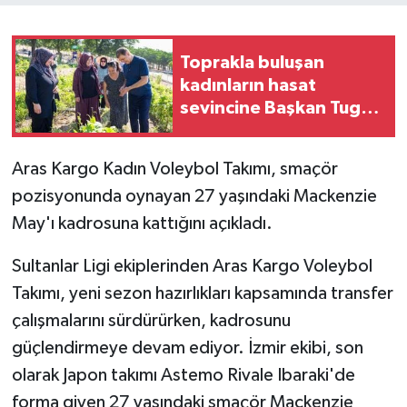
Toprakla buluşan
kadınların hasat
sevincine Başkan Tugay
da ortak oldu
Aras Kargo Kadın Voleybol Takımı, smaçör
pozisyonunda oynayan 27 yaşındaki Mackenzie
May'ı kadrosuna kattığını açıkladı.
Sultanlar Ligi ekiplerinden Aras Kargo Voleybol
Takımı, yeni sezon hazırlıkları kapsamında transfer
çalışmalarını sürdürürken, kadrosunu
güçlendirmeye devam ediyor. İzmir ekibi, son
olarak Japon takımı Astemo Rivale Ibaraki'de
forma giyen 27 yaşındaki smaçör Mackenzie