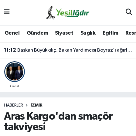
Iğdır Nöbetçi Eczaneler
Genel
Gündem
Siyaset
Sağlık
Eğitim
Resm
Iğdır Hava Durumu
11:12
Başkan Büyükkılıç, Bakan Yardımcısı Boyraz'ı ağırladı
İğdir Namaz Vakitleri
Iğdır Trafik Yoğunluk Haritası
Süper Lig Puan Durumu ve Fikstür
Genel
Tüm Manşetler
HABERLER
İZMIR
Aras Kargo'dan smaçör
Son Dakika Haberleri
takviyesi
Haber Arşivi