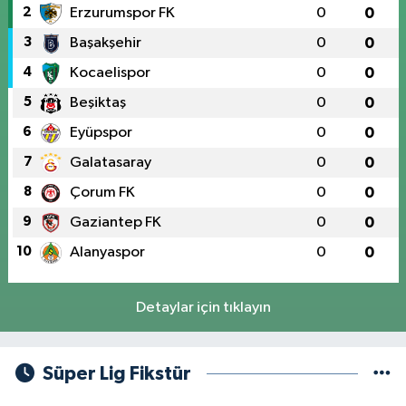
2
Erzurumspor FK
0
0
3
Başakşehir
0
0
4
Kocaelispor
0
0
5
Beşiktaş
0
0
6
Eyüpspor
0
0
7
Galatasaray
0
0
8
Çorum FK
0
0
9
Gaziantep FK
0
0
10
Alanyaspor
0
0
Detaylar için tıklayın
Süper Lig Fikstür