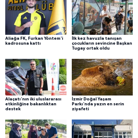
Aliağa FK, Furkan Yöntem'i
İlk kez havuzla tanışan
kadrosuna kattı
çocukların sevincine Başkan
Tugay ortak oldu
Alaçatı'nın iki uluslararası
İzmir Doğal Yaşam
etkinliğine bakanlıktan
Parkı'nda yazın en serin
destek
ziyafeti