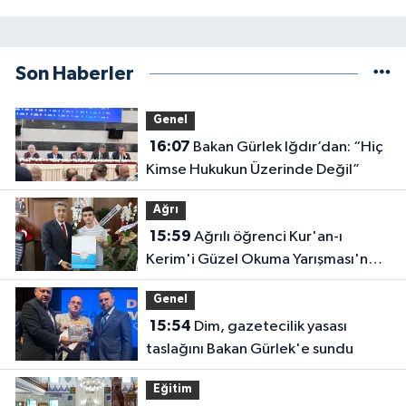
Son Haberler
Genel
16:07
Bakan Gürlek Iğdır’dan: “Hiç
Kimse Hukukun Üzerinde Değil”
Ağrı
15:59
Ağrılı öğrenci Kur'an-ı
Kerim'i Güzel Okuma Yarışması'nda
Türkiye ikincisi oldu
Genel
15:54
Dim, gazetecilik yasası
taslağını Bakan Gürlek'e sundu
Eğitim