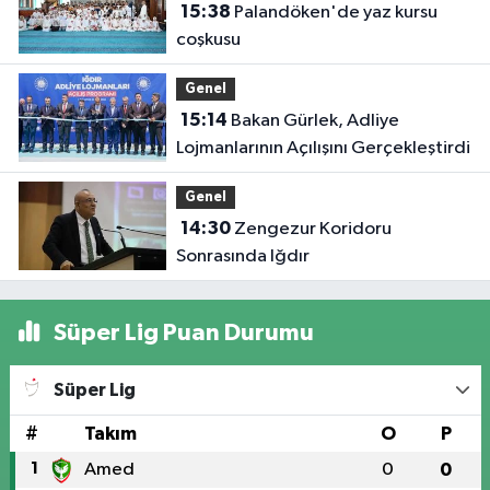
15:38
Palandöken'de yaz kursu
coşkusu
Genel
15:14
Bakan Gürlek, Adliye
Lojmanlarının Açılışını Gerçekleştirdi
Genel
14:30
Zengezur Koridoru
Sonrasında Iğdır
Süper Lig Puan Durumu
Süper Lig
#
Takım
O
P
1
Amed
0
0