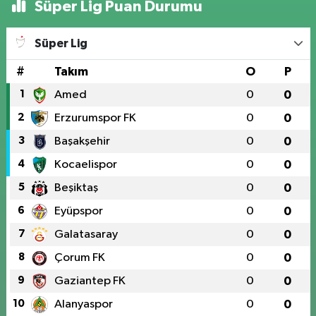
Süper Lig Puan Durumu
Süper Lig
#
Takım
O
P
1
Amed
0
0
2
Erzurumspor FK
0
0
3
Başakşehir
0
0
4
Kocaelispor
0
0
5
Beşiktaş
0
0
6
Eyüpspor
0
0
7
Galatasaray
0
0
8
Çorum FK
0
0
9
Gaziantep FK
0
0
10
Alanyaspor
0
0