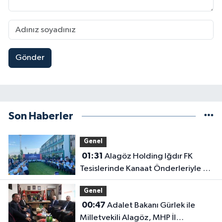
Gönder
Son Haberler
Genel
01:31
Alagöz Holding Iğdır FK
Tesislerinde Kanaat Önderleriyle Bir
Araya Geldiler
Genel
00:47
Adalet Bakanı Gürlek ile
Milletvekili Alagöz, MHP İl