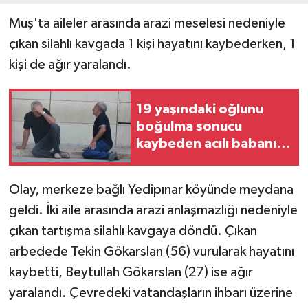
Muş'ta aileler arasında arazi meselesi nedeniyle
çıkan silahlı kavgada 1 kişi hayatını kaybederken, 1
kişi de ağır yaralandı.
19 yaşındaki oğlunu
boğulma sonucu
kaybeden acılı babanın
feryadı yürekleri
dağladı
Olay, merkeze bağlı Yedipınar köyünde meydana
geldi. İki aile arasında arazi anlaşmazlığı nedeniyle
çıkan tartışma silahlı kavgaya döndü. Çıkan
arbedede Tekin Gökarslan (56) vurularak hayatını
kaybetti, Beytullah Gökarslan (27) ise ağır
yaralandı. Çevredeki vatandaşların ihbarı üzerine