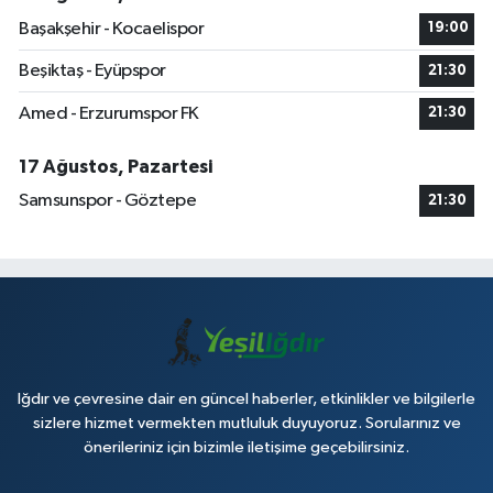
Başakşehir - Kocaelispor
19:00
Beşiktaş - Eyüpspor
21:30
Amed - Erzurumspor FK
21:30
17 Ağustos, Pazartesi
Samsunspor - Göztepe
21:30
Iğdır ve çevresine dair en güncel haberler, etkinlikler ve bilgilerle
sizlere hizmet vermekten mutluluk duyuyoruz. Sorularınız ve
önerileriniz için bizimle iletişime geçebilirsiniz.