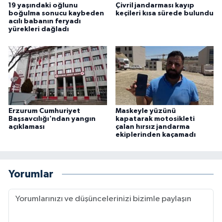
19 yaşındaki oğlunu
Çivril jandarması kayıp
boğulma sonucu kaybeden
keçileri kısa sürede bulundu
acılı babanın feryadı
yürekleri dağladı
Erzurum Cumhuriyet
Maskeyle yüzünü
Başsavcılığı'ndan yangın
kapatarak motosikleti
açıklaması
çalan hırsız jandarma
ekiplerinden kaçamadı
Yorumlar