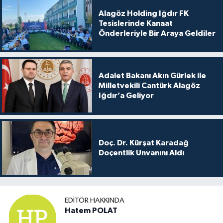
Alagöz Holding Iğdır FK
Tesislerinde Kanaat
Önderleriyle Bir Araya Geldiler
Adalet Bakanı Akın Gürlek ile
Milletvekili Cantürk Alagöz
Iğdır’a Geliyor
Doç. Dr. Kürşat Karadağ
Doçentlik Unvanını Aldı
EDITÖR HAKKINDA
Hatem POLAT