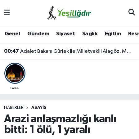
Iğdır Nöbetçi Eczaneler
Genel
Gündem
Siyaset
Sağlık
Eğitim
Resm
Iğdır Hava Durumu
00:47
Adalet Bakanı Gürlek ile Milletvekili Alagöz, MHP İl Başkanlığını Ziyaret Etti
İğdir Namaz Vakitleri
Iğdır Trafik Yoğunluk Haritası
Süper Lig Puan Durumu ve Fikstür
Genel
Tüm Manşetler
HABERLER
ASAYIŞ
Arazi anlaşmazlığı kanlı
Son Dakika Haberleri
bitti: 1 ölü, 1 yaralı
Haber Arşivi