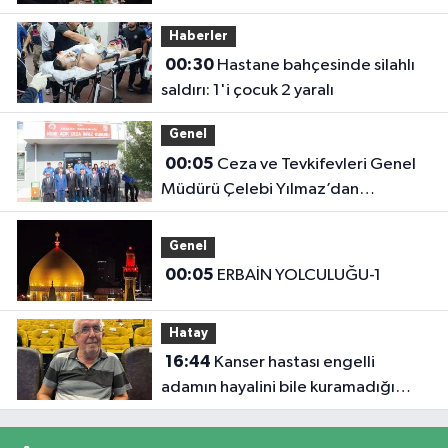
Başkanlığını Ziyaret Etti
Haberler
00:30
Hastane bahçesinde silahlı
saldırı: 1'i çocuk 2 yaralı
Genel
00:05
Ceza ve Tevkifevleri Genel
Müdürü Çelebi Yılmaz’dan
Iğdır’daki Kurumlara Ziyaret ve
Üretim İncelemesi
Genel
00:05
ERBAİN YOLCULUĞU-1
Hatay
16:44
Kanser hastası engelli
adamın hayalini bile kuramadığı
evine kavuşunca döktüğü gözyaşı
duygulandırdı