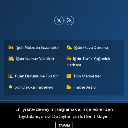
Iğdır Nöbetçi Eczaneler
Iğdır Hava Durumu
İğdir Namaz Vakitleri
Iğdır Trafik Yoğunluk
Haritası
Puan Durumu ve Fikstür
Tüm Manşetler
Son Dakika Haberleri
Haber Arşivi
Künye
İletişim
Çerez Politikası
Gizlilik ilkeleri
En iyi site deneyimi sağlamak için çerezlerden
faydalanıyoruz. Detaylar için lütfen tıklayın.
Haber Yazılımı:
TE Bilişim
TAMAM