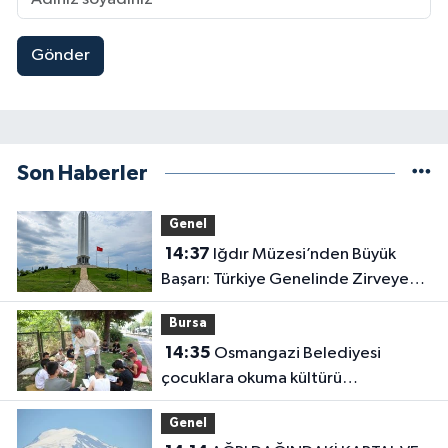
Gönder
Son Haberler
Genel
14:37
Iğdır Müzesi’nden Büyük
Başarı: Türkiye Genelinde Zirveye
Yerleşti!
Bursa
14:35
Osmangazi Belediyesi
çocuklara okuma kültürü
kazandırıyor
Genel