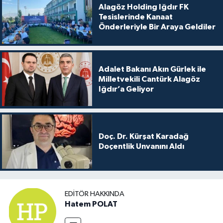
Alagöz Holding Iğdır FK
Tesislerinde Kanaat
Önderleriyle Bir Araya Geldiler
Adalet Bakanı Akın Gürlek ile
Milletvekili Cantürk Alagöz
Iğdır’a Geliyor
Doç. Dr. Kürşat Karadağ
Doçentlik Unvanını Aldı
EDITÖR HAKKINDA
Hatem POLAT