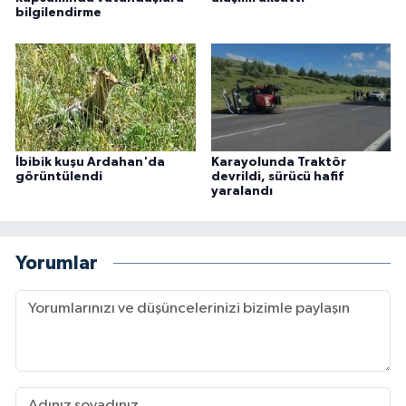
bilgilendirme
İbibik kuşu Ardahan'da
Karayolunda Traktör
görüntülendi
devrildi, sürücü hafif
yaralandı
Yorumlar