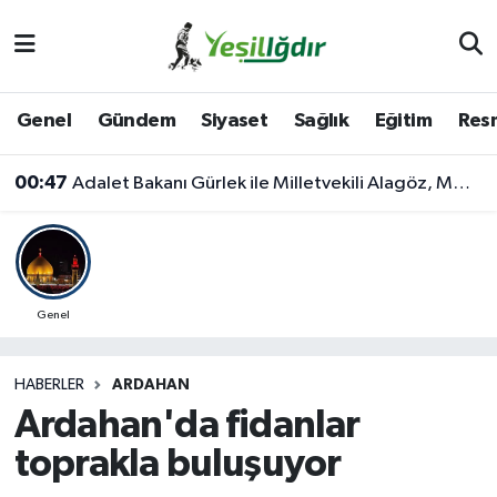
Iğdır Nöbetçi Eczaneler
Genel
Gündem
Siyaset
Sağlık
Eğitim
Resm
Iğdır Hava Durumu
00:47
Adalet Bakanı Gürlek ile Milletvekili Alagöz, MHP İl Başkanlığını Ziyaret Etti
İğdir Namaz Vakitleri
Iğdır Trafik Yoğunluk Haritası
Süper Lig Puan Durumu ve Fikstür
Genel
Tüm Manşetler
HABERLER
ARDAHAN
Ardahan'da fidanlar
Son Dakika Haberleri
toprakla buluşuyor
Haber Arşivi