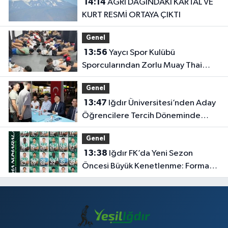
14:14
AĞRI DAĞINDAKİ KARTAL VE
KURT RESMİ ORTAYA ÇIKTI
Genel
13:56
Yaycı Spor Kulübü
Sporcularından Zorlu Muay Thai
Eğitimi
Genel
13:47
Iğdır Üniversitesi’nden Aday
Öğrencilere Tercih Döneminde
Rehberlik Desteği
Genel
13:38
Iğdır FK’da Yeni Sezon
Öncesi Büyük Kenetlenme: Forma
Numaraları Belli Oldu