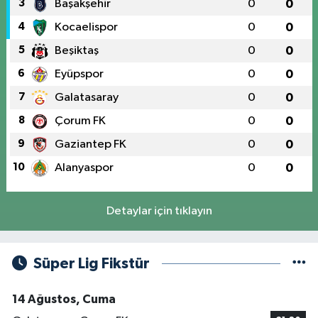
3
Başakşehir
0
0
4
Kocaelispor
0
0
5
Beşiktaş
0
0
6
Eyüpspor
0
0
7
Galatasaray
0
0
8
Çorum FK
0
0
9
Gaziantep FK
0
0
10
Alanyaspor
0
0
Detaylar için tıklayın
Süper Lig Fikstür
14 Ağustos, Cuma