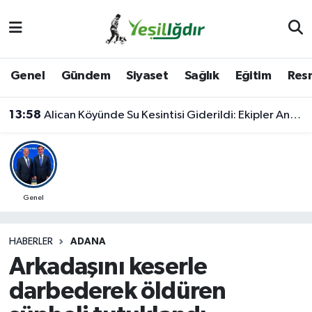
Iğdır Nöbetçi Eczaneler
Genel
Gündem
Siyaset
Sağlık
Eğitim
Resm
Iğdır Hava Durumu
13:58
Alican Köyünde Su Kesintisi Giderildi: Ekipler Anında Müdahale Etti
İğdir Namaz Vakitleri
Iğdır Trafik Yoğunluk Haritası
Süper Lig Puan Durumu ve Fikstür
Genel
Tüm Manşetler
HABERLER
ADANA
Arkadaşını keserle
Son Dakika Haberleri
darbederek öldüren
Haber Arşivi