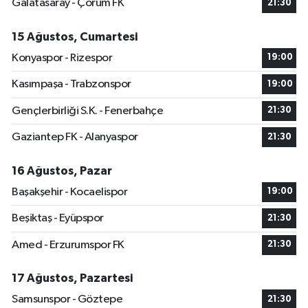
Galatasaray - Çorum FK
21:30
15 Ağustos, Cumartesi
Konyaspor - Rizespor
19:00
Kasımpaşa - Trabzonspor
19:00
Gençlerbirliği S.K. - Fenerbahçe
21:30
Gaziantep FK - Alanyaspor
21:30
16 Ağustos, Pazar
Başakşehir - Kocaelispor
19:00
Beşiktaş - Eyüpspor
21:30
Amed - Erzurumspor FK
21:30
17 Ağustos, Pazartesi
Samsunspor - Göztepe
21:30