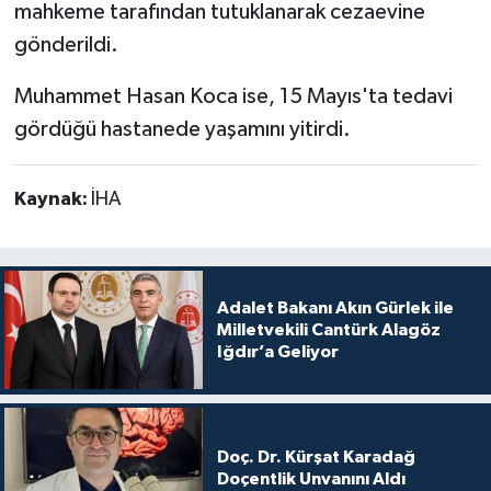
mahkeme tarafından tutuklanarak cezaevine
gönderildi.
Muhammet Hasan Koca ise, 15 Mayıs'ta tedavi
gördüğü hastanede yaşamını yitirdi.
Kaynak:
İHA
Adalet Bakanı Akın Gürlek ile
Milletvekili Cantürk Alagöz
Iğdır’a Geliyor
Doç. Dr. Kürşat Karadağ
Doçentlik Unvanını Aldı