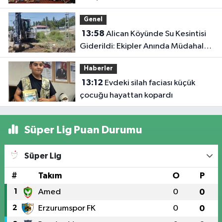
Genel
13:58
Alican Köyünde Su Kesintisi
Giderildi: Ekipler Anında Müdahale
Etti
Haberler
13:12
Evdeki silah faciası küçük
çocuğu hayattan kopardı
Süper Lig Puan Durumu
Süper Lig
#
Takım
O
P
1
Amed
0
0
2
Erzurumspor FK
0
0