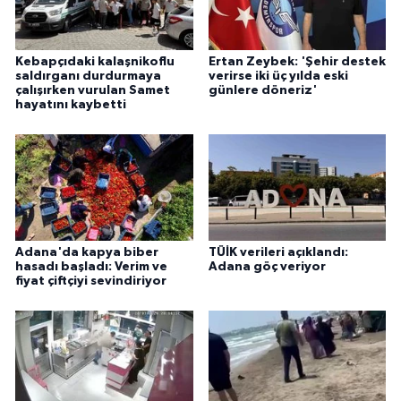
Kebapçıdaki kalaşnikoflu
Ertan Zeybek: 'Şehir destek
saldırganı durdurmaya
verirse iki üç yılda eski
çalışırken vurulan Samet
günlere döneriz'
hayatını kaybetti
Adana'da kapya biber
TÜİK verileri açıklandı:
hasadı başladı: Verim ve
Adana göç veriyor
fiyat çiftçiyi sevindiriyor