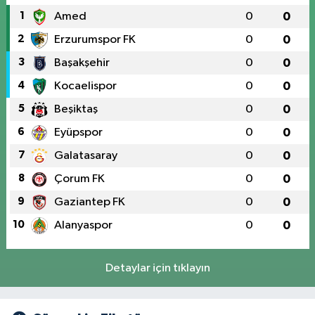
1
Amed
0
0
2
Erzurumspor FK
0
0
3
Başakşehir
0
0
4
Kocaelispor
0
0
5
Beşiktaş
0
0
6
Eyüpspor
0
0
7
Galatasaray
0
0
8
Çorum FK
0
0
9
Gaziantep FK
0
0
10
Alanyaspor
0
0
Detaylar için tıklayın