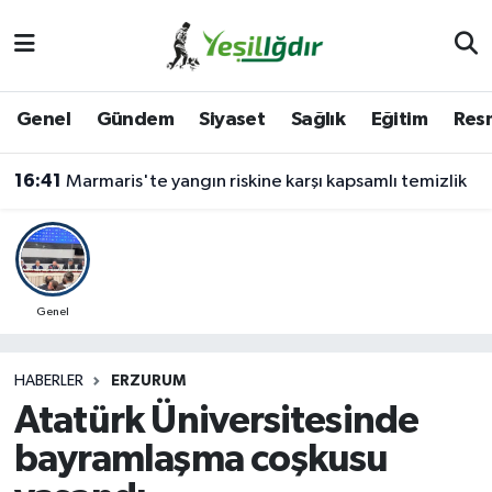
Iğdır Nöbetçi Eczaneler
Genel
Gündem
Siyaset
Sağlık
Eğitim
Resm
Iğdır Hava Durumu
16:41
Marmaris'te yangın riskine karşı kapsamlı temizlik
İğdir Namaz Vakitleri
Iğdır Trafik Yoğunluk Haritası
Süper Lig Puan Durumu ve Fikstür
Genel
Tüm Manşetler
HABERLER
ERZURUM
Atatürk Üniversitesinde
Son Dakika Haberleri
bayramlaşma coşkusu
Haber Arşivi