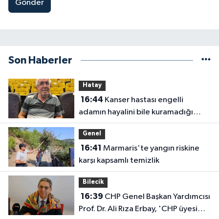
Gönder
Son Haberler
Hatay
16:44
Kanser hastası engelli
adamın hayalini bile kuramadığı
evine kavuşunca döktüğü gözyaşı
Genel
duygulandırdı
16:41
Marmaris'te yangın riskine
karşı kapsamlı temizlik
Bilecik
16:39
CHP Genel Başkan Yardımcısı
Prof. Dr. Ali Rıza Erbay, 'CHP üyesi