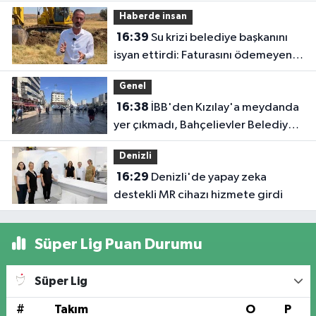
olmak inanç ister, emek ister, yürek
Haberde insan
ister'
16:39
Su krizi belediye başkanını
isyan ettirdi: Faturasını ödemeyen
vatandaşlara böyle seslendi
Genel
16:38
İBB'den Kızılay'a meydanda
yer çıkmadı, Bahçelievler Belediyesi
yer tahsis etti
Denizli
16:29
Denizli'de yapay zeka
destekli MR cihazı hizmete girdi
Süper Lig Puan Durumu
Süper Lig
#
Takım
O
P