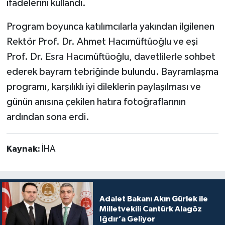
ifadelerini kullandı.
Program boyunca katılımcılarla yakından ilgilenen
Rektör Prof. Dr. Ahmet Hacımüftüoğlu ve eşi
Prof. Dr. Esra Hacımüftüoğlu, davetlilerle sohbet
ederek bayram tebriğinde bulundu. Bayramlaşma
programı, karşılıklı iyi dileklerin paylaşılması ve
günün anısına çekilen hatıra fotoğraflarının
ardından sona erdi.
Kaynak:
İHA
Adalet Bakanı Akın Gürlek ile
Milletvekili Cantürk Alagöz
Iğdır’a Geliyor