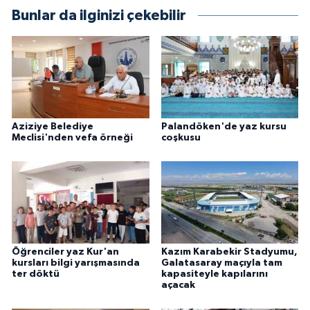
Bunlar da ilginizi çekebilir
Aziziye Belediye
Palandöken'de yaz kursu
Meclisi'nden vefa örneği
coşkusu
Öğrenciler yaz Kur'an
Kazım Karabekir Stadyumu,
kursları bilgi yarışmasında
Galatasaray maçıyla tam
ter döktü
kapasiteyle kapılarını
açacak