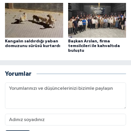
Kangalın saldırdığı yaban
Başkan Arslan, firma
domuzunu sürüsü kurtardı
temsilcileri ile kahvaltıda
buluştu
Yorumlar