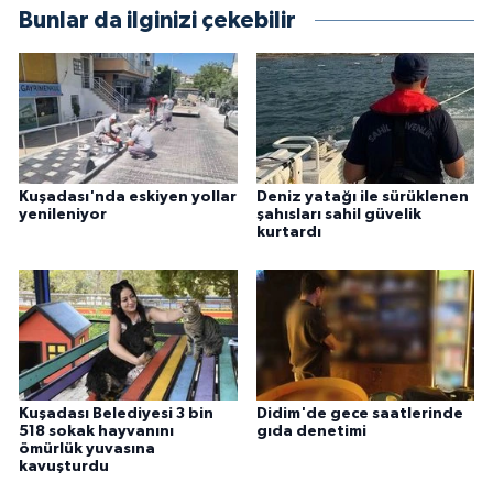
Bunlar da ilginizi çekebilir
Kuşadası'nda eskiyen yollar
Deniz yatağı ile sürüklenen
yenileniyor
şahısları sahil güvelik
kurtardı
Kuşadası Belediyesi 3 bin
Didim'de gece saatlerinde
518 sokak hayvanını
gıda denetimi
ömürlük yuvasına
kavuşturdu