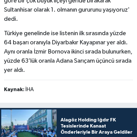
göre bir çok büyük ilçeyi geride bırakarak
Sultanhisar olarak 1. olmanın gururunu yaşıyoruz'
dedi.
Türkiye genelinde ise listenin ilk sırasında yüzde
64 başarı oranıyla Diyarbakır Kayapınar yer aldı.
Aynı oranla İzmir Bornova ikinci sırada bulunurken,
yüzde 63'lük oranla Adana Sarıçam üçüncü sırada
yer aldı.
Kaynak:
İHA
Alagöz Holding Iğdır FK
Tesislerinde Kanaat
Önderleriyle Bir Araya Geldiler