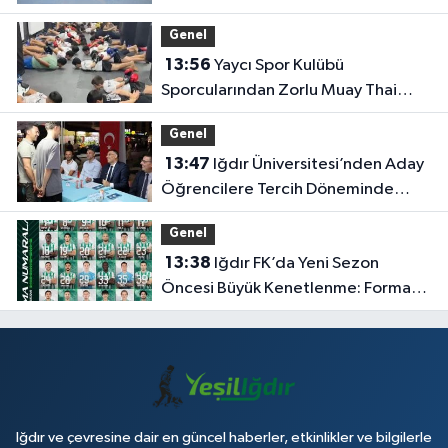
Genel
13:56
Yaycı Spor Kulübü
Sporcularından Zorlu Muay Thai
Eğitimi
Genel
13:47
Iğdır Üniversitesi’nden Aday
Öğrencilere Tercih Döneminde
Rehberlik Desteği
Genel
13:38
Iğdır FK’da Yeni Sezon
Öncesi Büyük Kenetlenme: Forma
Numaraları Belli Oldu
Iğdır ve çevresine dair en güncel haberler, etkinlikler ve bilgilerle