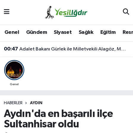
Iğdır Nöbetçi Eczaneler
Genel
Gündem
Siyaset
Sağlık
Eğitim
Resm
Iğdır Hava Durumu
00:47
Adalet Bakanı Gürlek ile Milletvekili Alagöz, MHP İl Başkanlığını Ziyaret Etti
İğdir Namaz Vakitleri
Iğdır Trafik Yoğunluk Haritası
Süper Lig Puan Durumu ve Fikstür
Genel
Tüm Manşetler
HABERLER
AYDIN
Aydın'da en başarılı ilçe
Son Dakika Haberleri
Sultanhisar oldu
Haber Arşivi