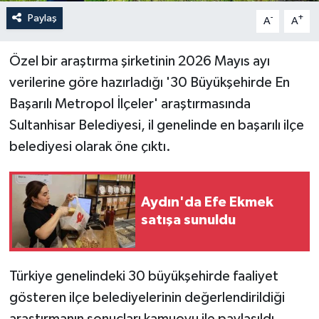
Paylaş
-
+
A
A
Özel bir araştırma şirketinin 2026 Mayıs ayı
verilerine göre hazırladığı '30 Büyükşehirde En
Başarılı Metropol İlçeler' araştırmasında
Sultanhisar Belediyesi, il genelinde en başarılı ilçe
belediyesi olarak öne çıktı.
Aydın'da Efe Ekmek
satışa sunuldu
Türkiye genelindeki 30 büyükşehirde faaliyet
gösteren ilçe belediyelerinin değerlendirildiği
araştırmanın sonuçları kamuoyu ile paylaşıldı.