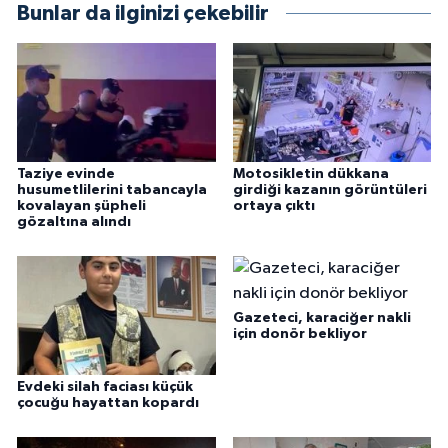
Bunlar da ilginizi çekebilir
Taziye evinde
Motosikletin dükkana
husumetlilerini tabancayla
girdiği kazanın görüntüleri
kovalayan şüpheli
ortaya çıktı
gözaltına alındı
Gazeteci, karaciğer nakli
için donör bekliyor
Evdeki silah faciası küçük
çocuğu hayattan kopardı