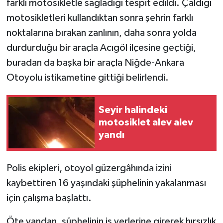
farklı motosikletle sağladığı tespit edildi. Çaldığı
motosikletleri kullandıktan sonra şehrin farklı
noktalarına bırakan zanlının, daha sonra yolda
durdurduğu bir araçla Acıgöl ilçesine geçtiği,
buradan da başka bir araçla Niğde-Ankara
Otoyolu istikametine gittiği belirlendi.
Seyir halindeki
motosiklet alev alev
yandı
Polis ekipleri, otoyol güzergâhında izini
kaybettiren 16 yaşındaki şüphelinin yakalanması
için çalışma başlattı.
Öte yandan, şüphelinin iş yerlerine girerek hırsızlık