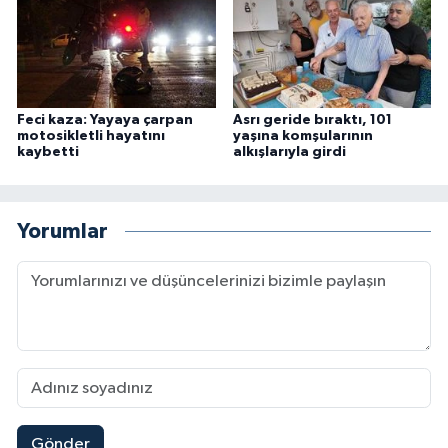
Feci kaza: Yayaya çarpan
Asrı geride bıraktı, 101
motosikletli hayatını
yaşına komşularının
kaybetti
alkışlarıyla girdi
Yorumlar
Gönder