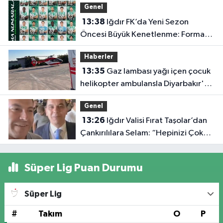
Genel
13:38
Iğdır FK’da Yeni Sezon
Öncesi Büyük Kenetlenme: Forma
Numaraları Belli Oldu
Haberler
13:35
Gaz lambası yağı içen çocuk
helikopter ambulansla Diyarbakır'a
sevk edildi
Genel
13:26
Iğdır Valisi Fırat Taşolar’dan
Çankırılılara Selam: “Hepinizi Çok
Seviyorum”
Süper Lig Puan Durumu
Süper Lig
#
Takım
O
P