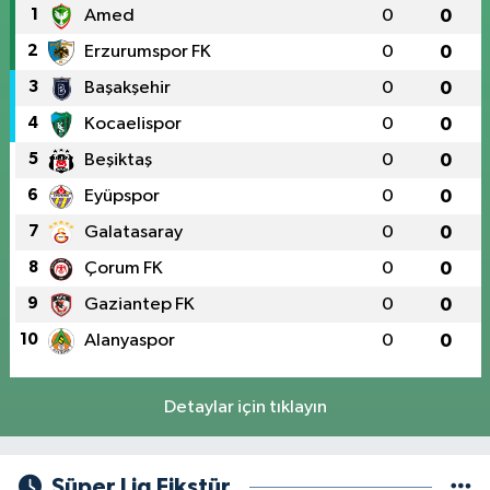
1
Amed
0
0
2
Erzurumspor FK
0
0
3
Başakşehir
0
0
4
Kocaelispor
0
0
5
Beşiktaş
0
0
6
Eyüpspor
0
0
7
Galatasaray
0
0
8
Çorum FK
0
0
9
Gaziantep FK
0
0
10
Alanyaspor
0
0
Detaylar için tıklayın
Süper Lig Fikstür