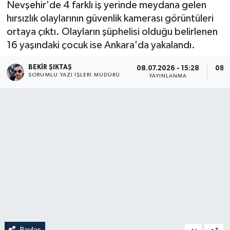
Nevşehir'de 4 farklı iş yerinde meydana gelen
hırsızlık olaylarının güvenlik kamerası görüntüleri
ortaya çıktı. Olayların şüphelisi olduğu belirlenen
16 yaşındaki çocuk ise Ankara'da yakalandı.
BEKIR ŞIKTAŞ
08.07.2026 - 15:28
08.0
SORUMLU YAZI İŞLERI MÜDÜRÜ
YAYINLANMA
G
Paylaş
-
+