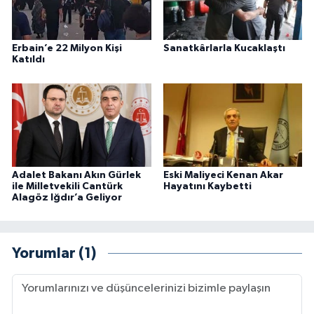
Erbain’e 22 Milyon Kişi
Sanatkârlarla Kucaklaştı
Katıldı
Adalet Bakanı Akın Gürlek
Eski Maliyeci Kenan Akar
ile Milletvekili Cantürk
Hayatını Kaybetti
Alagöz Iğdır’a Geliyor
Yorumlar (1)