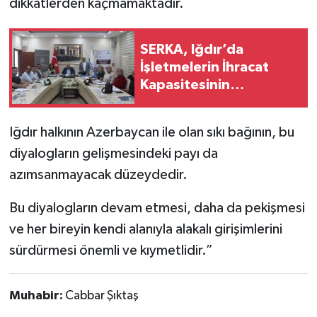
dikkatlerden kaçmamaktadır.
SERKA, Iğdır’da
İşletmelerin İhracat
Kapasitesinin
Geliştirilmesine Destek
Sağladı
Iğdır halkının Azerbaycan ile olan sıkı bağının, bu
diyalogların gelişmesindeki payı da
azımsanmayacak düzeydedir.
Bu diyalogların devam etmesi, daha da pekişmesi
ve her bireyin kendi alanıyla alakalı girişimlerini
sürdürmesi önemli ve kıymetlidir.”
Muhabir:
Cabbar Şıktaş