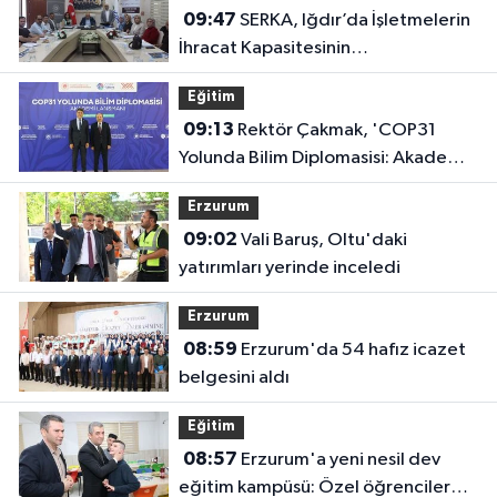
09:47
SERKA, Iğdır’da İşletmelerin
İhracat Kapasitesinin
Geliştirilmesine Destek Sağladı
Eğitim
09:13
Rektör Çakmak, 'COP31
Yolunda Bilim Diplomasisi: Akademi
Lansmanı' Programına Katıldı
Erzurum
09:02
Vali Baruş, Oltu'daki
yatırımları yerinde inceledi
Erzurum
08:59
Erzurum'da 54 hafız icazet
belgesini aldı
Eğitim
08:57
Erzurum'a yeni nesil dev
eğitim kampüsü: Özel öğrenciler