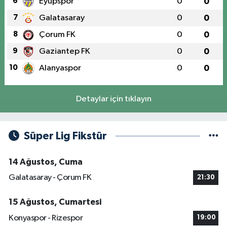
6
Eyüpspor
0
0
7
Galatasaray
0
0
8
Çorum FK
0
0
9
Gaziantep FK
0
0
10
Alanyaspor
0
0
Detaylar için tıklayın
Süper Lig Fikstür
14 Ağustos, Cuma
Galatasaray - Çorum FK
21:30
15 Ağustos, Cumartesi
Konyaspor - Rizespor
19:00