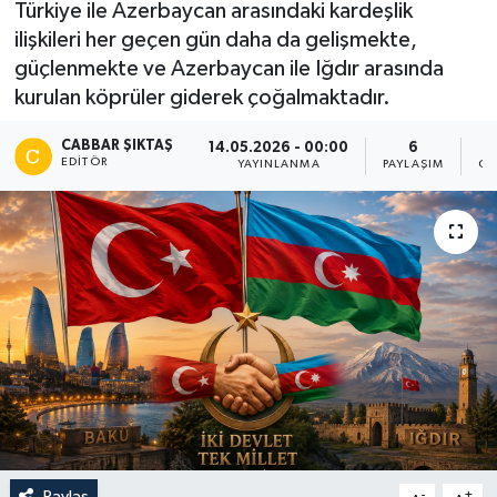
Türkiye ile Azerbaycan arasındaki kardeşlik
ilişkileri her geçen gün daha da gelişmekte,
güçlenmekte ve Azerbaycan ile Iğdır arasında
kurulan köprüler giderek çoğalmaktadır.
CABBAR ŞIKTAŞ
14.05.2026 - 00:00
6
EDITÖR
YAYINLANMA
PAYLAŞIM
GÖ
Paylaş
-
+