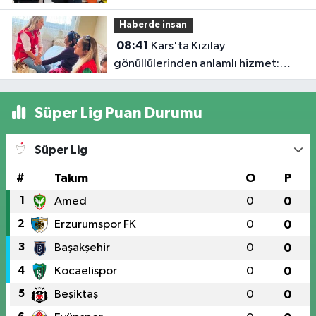
geleceğe burada hazırlanacak
Haberde insan
08:41
Kars'ta Kızılay
gönüllülerinden anlamlı hizmet:
Evde bakım hareketiyle yalnızlığa ve
ihtiyaçlara dokunuyorlar
Süper Lig Puan Durumu
Süper Lig
#
Takım
O
P
1
Amed
0
0
2
Erzurumspor FK
0
0
3
Başakşehir
0
0
4
Kocaelispor
0
0
5
Beşiktaş
0
0