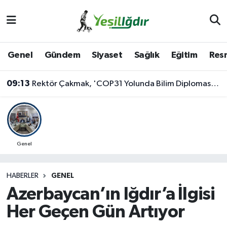
Iğdır Nöbetçi Eczaneler
Genel
Gündem
Siyaset
Sağlık
Eğitim
Resm
Iğdır Hava Durumu
09:13
Rektör Çakmak, 'COP31 Yolunda Bilim Diplomasisi: Akademi Lansmanı' Programına Katıldı
İğdir Namaz Vakitleri
Iğdır Trafik Yoğunluk Haritası
Süper Lig Puan Durumu ve Fikstür
Genel
Tüm Manşetler
HABERLER
GENEL
Azerbaycan’ın Iğdır’a İlgisi
Son Dakika Haberleri
Her Geçen Gün Artıyor
Haber Arşivi