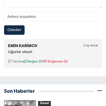
Gönder
2 ay önce
EMIN KARIMOV
Uğurlar olsun!
Yanıtla
Beğen (
0
)
Beğenme (
0
)
Son Haberler
Genel