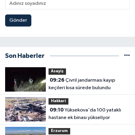
Gönder
Son Haberler
Asayiş
09:26
Çivril jandarması kayıp
keçileri kısa sürede bulundu
Hakkari
09:10
Yüksekova'da 100 yataklı
hastane ek binası yükseliyor
Erzurum