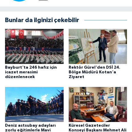
Bunlar da ilginizi çekebilir
Bayburt'ta 246 hafız için
Rektör Gürel'den DSİ 24.
icazet merasimi
Bölge Müdürü Kotan'a
düzenlenecek
Ziyaret
Deniz astsubay adayları
Küresel Gazeteciler
zorlu eğitimlerle Mavi
Konseyi Başkanı Mehmet Ali