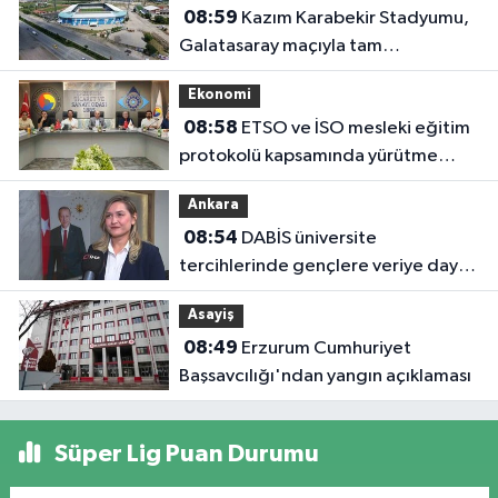
08:59
Kazım Karabekir Stadyumu,
Galatasaray maçıyla tam
kapasiteyle kapılarını açacak
Ekonomi
08:58
ETSO ve İSO mesleki eğitim
protokolü kapsamında yürütme
kurulu toplandı
Ankara
08:54
DABİS üniversite
tercihlerinde gençlere veriye dayalı
rehberlik sunuyor
Asayiş
08:49
Erzurum Cumhuriyet
Başsavcılığı'ndan yangın açıklaması
Süper Lig Puan Durumu