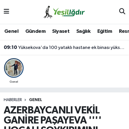
Iğdır Nöbetçi Eczaneler
Genel
Gündem
Siyaset
Sağlık
Eğitim
Resm
Iğdır Hava Durumu
09:10
Yüksekova'da 100 yataklı hastane ek binası yükseliyor
İğdir Namaz Vakitleri
Iğdır Trafik Yoğunluk Haritası
Süper Lig Puan Durumu ve Fikstür
Genel
Tüm Manşetler
HABERLER
GENEL
AZERBAYCANLI VEKİL
Son Dakika Haberleri
GANİRE PAŞAYEVA ''''
Haber Arşivi