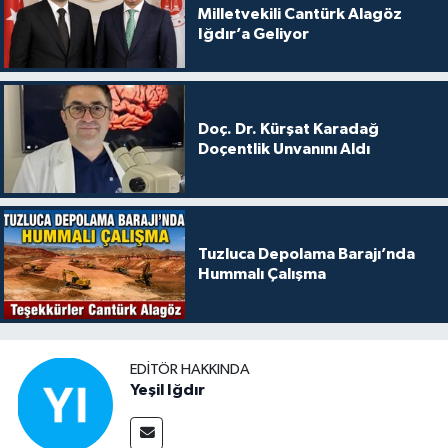
Milletvekili Cantürk Alagöz
Iğdır’a Geliyor
Doç. Dr. Kürşat Karadağ
Doçentlik Unvanını Aldı
Tuzluca Depolama Barajı’nda
Hummalı Çalışma
EDITÖR HAKKINDA
Yeşil Iğdır