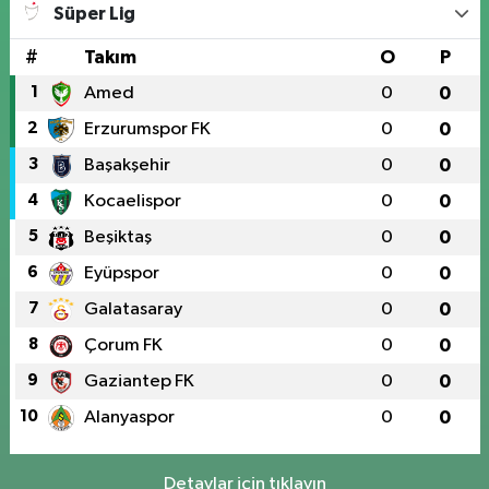
Süper Lig
#
Takım
O
P
1
Amed
0
0
2
Erzurumspor FK
0
0
3
Başakşehir
0
0
4
Kocaelispor
0
0
5
Beşiktaş
0
0
6
Eyüpspor
0
0
7
Galatasaray
0
0
8
Çorum FK
0
0
9
Gaziantep FK
0
0
10
Alanyaspor
0
0
Detaylar için tıklayın