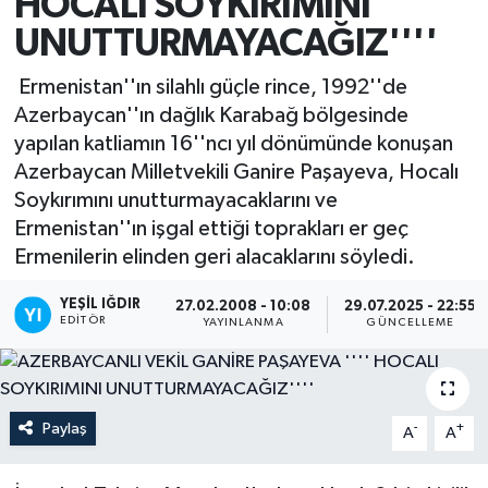
HOCALI SOYKIRIMINI
UNUTTURMAYACAĞIZ''''
Ermenistan''ın silahlı güçle rince, 1992''de
Azerbaycan''ın dağlık Karabağ bölgesinde
yapılan katliamın 16''ncı yıl dönümünde konuşan
Azerbaycan Milletvekili Ganire Paşayeva, Hocalı
Soykırımını unutturmayacaklarını ve
Ermenistan''ın işgal ettiği toprakları er geç
Ermenilerin elinden geri alacaklarını söyledi.
YEŞIL IĞDIR
27.02.2008 - 10:08
29.07.2025 - 22:55
EDITÖR
YAYINLANMA
GÜNCELLEME
Paylaş
-
+
A
A