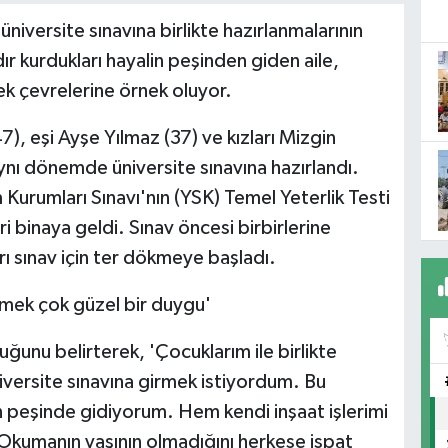
üniversite sınavına birlikte hazırlanmalarının
ır kurdukları hayalin peşinden giden aile,
k çevrelerine örnek oluyor.
, eşi Ayşe Yılmaz (37) ve kızları Mizgin
aynı dönemde üniversite sınavına hazırlandı.
Kurumları Sınavı'nın (YSK) Temel Yeterlik Testi
i binaya geldi. Sınav öncesi birbirlerine
arı sınav için ter dökmeye başladı.
irmek çok güzel bir duygu'
unu belirterek, 'Çocuklarım ile birlikte
niversite sınavına girmek istiyordum. Bu
 peşinde gidiyorum. Hem kendi inşaat işlerimi
kumanın yaşının olmadığını herkese ispat