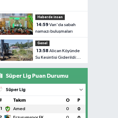
Haberde insan
14:59
Van'da sabah
namazı buluşmaları
Genel
13:58
Alican Köyünde
Su Kesintisi Giderildi:
Ekipler Anında
Müdahale Etti
Süper Lig Puan Durumu
Süper Lig
#
Takım
O
P
1
Amed
0
0
2
Erzurumspor FK
0
0