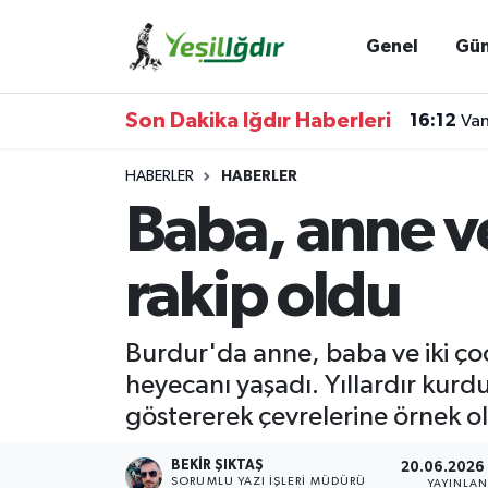
Genel
Gü
Iğdır Nöbetçi Eczaneler
Son Dakika Iğdır Haberleri
16:12
Van
Iğdır Hava Durumu
HABERLER
HABERLER
İğdir Namaz Vakitleri
Baba, anne ve
Iğdır Trafik Yoğunluk Haritası
rakip oldu
Süper Lig Puan Durumu ve Fikstür
Burdur'da anne, baba ve iki çoc
Tüm Manşetler
heyecanı yaşadı. Yıllardır kurd
göstererek çevrelerine örnek ol
Son Dakika Haberleri
BEKIR ŞIKTAŞ
20.06.2026 
Haber Arşivi
SORUMLU YAZI İŞLERI MÜDÜRÜ
YAYINLA