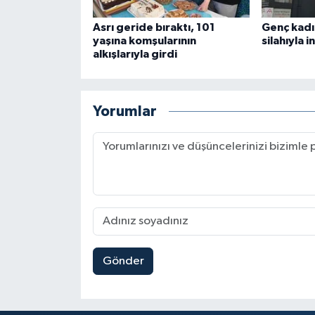
Asrı geride bıraktı, 101
Genç kadı
yaşına komşularının
silahıyla i
alkışlarıyla girdi
Yorumlar
Gönder