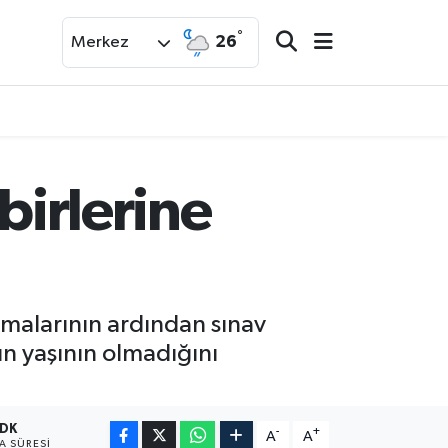
°
26
Merkez
birlerine
anmalarının ardından sınav
ın yaşının olmadığını
 DK
-
+
A
A
 SÜRESI