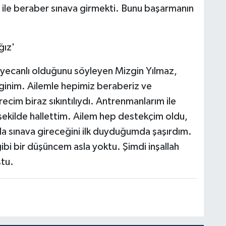
m ile beraber sınava girmekti. Bunu başarmanın
.
ğız'
n heyecanlı olduğunu söyleyen Mizgin Yılmaz,
ginim. Ailemle hepimiz beraberiz ve
ürecim biraz sıkıntılıydı. Antrenmanlarım ile
şekilde hallettim. Ailem hep destekçim oldu,
 sınava gireceğini ilk duyduğumda şaşırdım.
i bir düşüncem asla yoktu. Şimdi inşallah
tu.