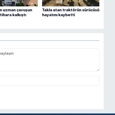
n uzman çavuşun
Takla atan traktörün sürücüsü
ntihara kalkıştı
hayatını kaybetti