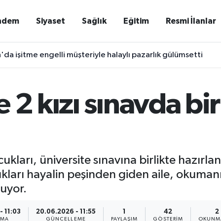
ndem
Siyaset
Sağlık
Eğitim
Resmi İlanlar
'da işitme engelli müşteriyle halaylı pazarlık gülümsetti
 2 kızı sınavda bir
ukları, üniversite sınavına birlikte hazırl
ukları hayalin peşinden giden aile, okuman
uyor.
- 11:03
20.06.2026 - 11:55
1
42
2
NMA
GÜNCELLEME
PAYLAŞIM
GÖSTERIM
OKUNMA