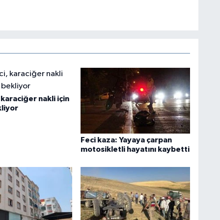
karaciğer nakli için
liyor
Feci kaza: Yayaya çarpan
motosikletli hayatını kaybetti