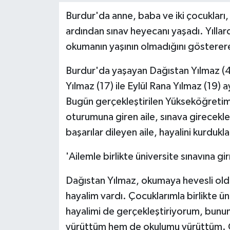
Burdur'da anne, baba ve iki çocukları, 
ardından sınav heyecanı yaşadı. Yıllard
okumanın yaşının olmadığını gösterere
Burdur'da yaşayan Dağıstan Yılmaz (47)
Yılmaz (17) ile Eylül Rana Yılmaz (19) 
Bugün gerçekleştirilen Yükseköğretim 
oturumuna giren aile, sınava girecekler
başarılar dileyen aile, hayalini kurdukl
'Ailemle birlikte üniversite sınavına g
Dağıstan Yılmaz, okumaya hevesli olduğ
hayalim vardı. Çocuklarımla birlikte ü
hayalimi de gerçekleştiriyorum, bunun
yürüttüm hem de okulumu yürüttüm. O