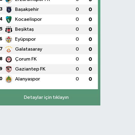
3
Başakşehir
0
0
4
Kocaelispor
0
0
5
Beşiktaş
0
0
6
Eyüpspor
0
0
7
Galatasaray
0
0
8
Çorum FK
0
0
9
Gaziantep FK
0
0
0
Alanyaspor
0
0
Detaylar için tıklayın