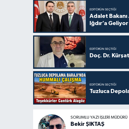
EDITÖRÜN SEÇTIĞI
Adalet Bakanı 
Iğdır’a Geliyor
EDITÖRÜN SEÇTIĞI
Doç. Dr. Kürşa
EDITÖRÜN SEÇTIĞI
Tuzluca Depol
SORUMLU YAZI İŞLERI MÜDÜRÜ
Bekir ŞIKTAŞ