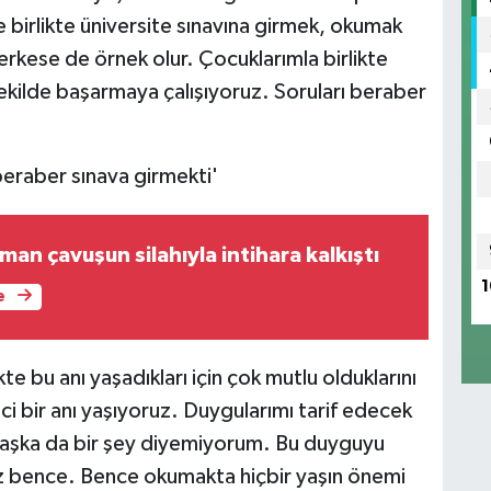
 birlikte üniversite sınavına girmek, okumak
herkese de örnek olur. Çocuklarımla birlikte
şekilde başarmaya çalışıyoruz. Soruları beraber
 beraber sınava girmekti'
an çavuşun silahıyla intihara kalkıştı
1
e
kte bu anı yaşadıkları için çok mutlu olduklarını
ci bir anı yaşıyoruz. Duygularımı tarif edecek
başka da bir şey diyemiyorum. Bu duyguyu
 bence. Bence okumakta hiçbir yaşın önemi