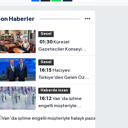
Son Haberler
Genel
01:30
Küresel
Gazeteciler Konseyi
Başkanı Mehmet Ali
Genel
Dim’den Gazetemize
16:15
Hacıyev:
Ziyaret
Türkiye’den Gelen Öz
Evine Gelir
Haberde insan
16:12
Van'da işitme
engelli müşteriyle
halaylı pazarlık
gülümsetti