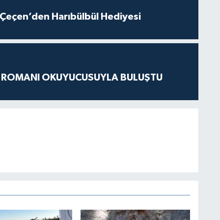
Çeçen’den Harıbülbül Hediyesi
S ROMANI OKUYUCUSUYLA BULUŞTU