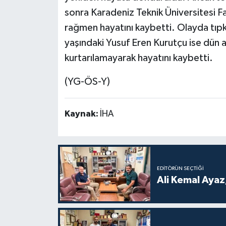
sonra Karadeniz Teknik Üniversitesi 
rağmen hayatını kaybetti. Olayda tıpk
yaşındaki Yusuf Eren Kurutçu ise dün
kurtarılamayarak hayatını kaybetti.
(YG-ÖS-Y)
Kaynak:
İHA
EDITÖRÜN SEÇTIĞI
Ali Kemal Ayaz,