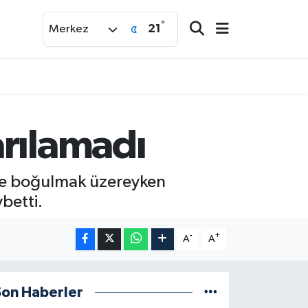
°
21
Merkez
arılamadı
zde boğulmak üzereyken
betti.
-
+
A
A
Son Haberler