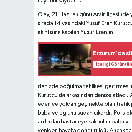
hayatını kaybetti.
Olay, 21 Haziran günü Arsin ilçesinde y
sırada 14 yaşındaki Yusuf Eren Kurutçu,
akıntısına kapılan Yusuf Eren'in
Erzurum'da sil
İçeriği Görüntül
denizde boğulma tehlikesi geçirmesi 
Kurutçu da arkasından denize atladı. 
eden ve yoldan geçmekte olan trafik 
baba ve oğlunu sudan çıkardı. Polis ek
ardından hastaneye kaldırılan baba ve 
yeniden hayata döndürüldü. Ancak teda