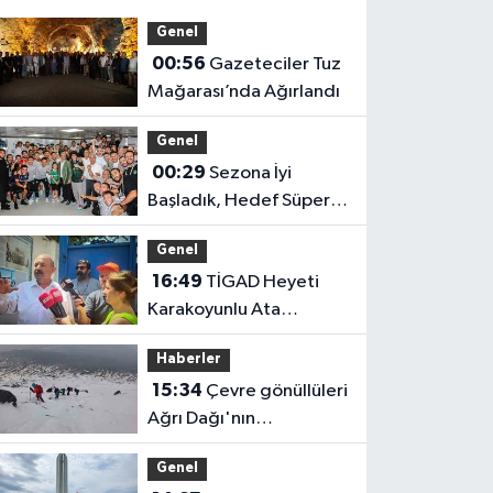
Genel
00:56
Gazeteciler Tuz
Mağarası’nda Ağırlandı
Genel
00:29
Sezona İyi
Başladık, Hedef Süper
Lig
Genel
16:49
TİGAD Heyeti
Karakoyunlu Ata
Ocağı’nda: Tarih ve
Haberler
Kültür Aynı Çatı Altında
15:34
Çevre gönüllüleri
Buluştu
Ağrı Dağı'nın
zirvesinden doğa için
Genel
seslendi