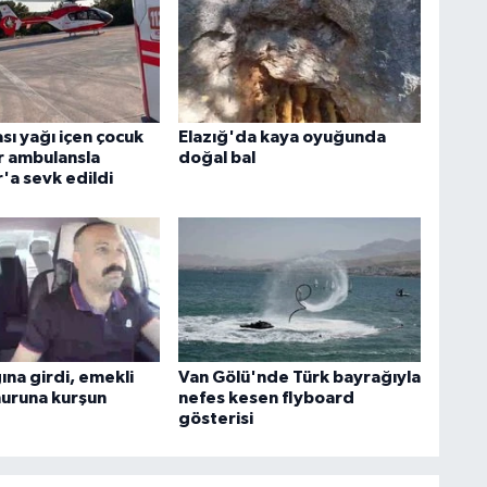
sı yağı içen çocuk
Elazığ'da kaya oyuğunda
r ambulansla
doğal bal
'a sevk edildi
ğına girdi, emekli
Van Gölü'nde Türk bayrağıyla
uruna kurşun
nefes kesen flyboard
gösterisi