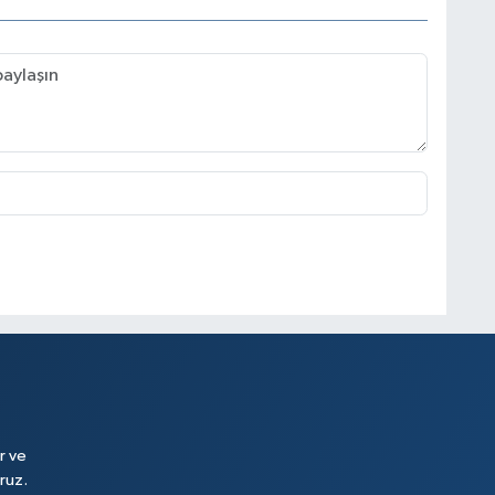
r ve
ruz.