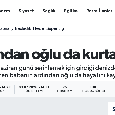
ndem
Siyaset
Sağlık
Eğitim
Resmi İlanlar
zona İyi Başladık, Hedef Süper Lig
ndan oğlu da kurt
Haziran günü serinlemek için girdiği deni
iren babanın ardından oğlu da hayatını kay
- 14:23
03.07.2026 - 14:31
76
1 DK
NMA
GÜNCELLEME
GÖSTERIM
OKUNMA SÜRESI