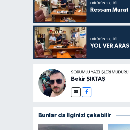
EDITÖRÜN SEÇTIĞI
Ressam Murat 
EDITÖRÜN SEÇTIĞI
YOL VER ARA
SORUMLU YAZI İŞLERI MÜDÜRÜ
Bekir ŞIKTAŞ
Bunlar da ilginizi çekebilir