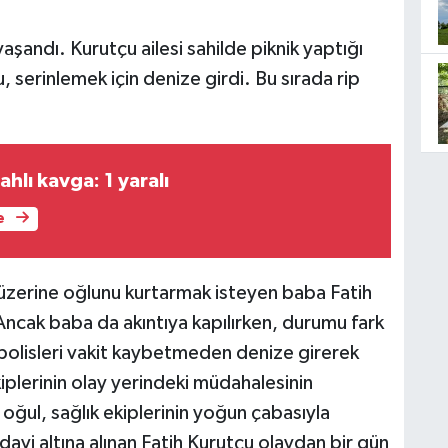
aşandı. Kurutçu ailesi sahilde piknik yaptığı
 serinlemek için denize girdi. Bu sırada rip
ahlı kavga: 1 yaralı
e
üzerine oğlunu kurtarmak isteyen baba Fatih
Ancak baba da akıntıya kapılırken, durumu fark
polisleri vakit kaybetmeden denize girerek
iplerinin olay yerindeki müdahalesinin
oğul, sağlık ekiplerinin yoğun çabasıyla
vi altına alınan Fatih Kurutçu olaydan bir gün