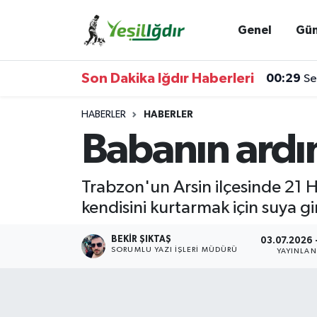
Genel
Gü
Iğdır Nöbetçi Eczaneler
Son Dakika Iğdır Haberleri
00:29
Se
Iğdır Hava Durumu
HABERLER
HABERLER
İğdir Namaz Vakitleri
Babanın ardı
Iğdır Trafik Yoğunluk Haritası
Trabzon'un Arsin ilçesinde 21 
Süper Lig Puan Durumu ve Fikstür
kendisini kurtarmak için suya g
Tüm Manşetler
BEKIR ŞIKTAŞ
03.07.2026 
SORUMLU YAZI İŞLERI MÜDÜRÜ
YAYINLA
Son Dakika Haberleri
Haber Arşivi