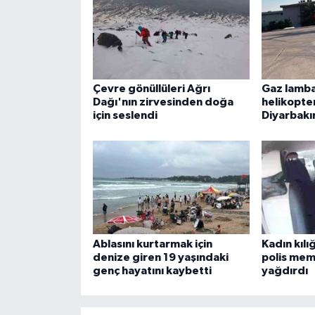
Çevre gönüllüleri Ağrı
Gaz lamba
Dağı'nın zirvesinden doğa
helikopte
için seslendi
Diyarbakır
Ablasını kurtarmak için
Kadın kılı
denize giren 19 yaşındaki
polis mem
genç hayatını kaybetti
yağdırdı