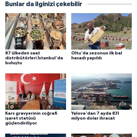
Bunlar da ilginizi çekebilir
87 ülkeden saat
Oltu'da sezonun ilk bal
distribütörleri İstanbul'da
hasadı yapıldı
buluştu
Kars gravyerinin coğrafi
Yalova'dan 7 ayda 831
işaret statüsü
milyon dolar ihracat
güçlendiriliyor