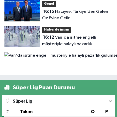
Genel
16:15
Hacıyev: Türkiye’den Gelen
Öz Evine Gelir
Haberde insan
16:12
Van'da işitme engelli
müşteriyle halaylı pazarlık
gülümsetti
Süper Lig Puan Durumu
Süper Lig
#
Takım
O
P