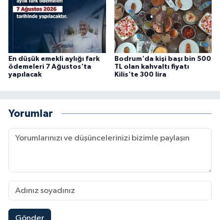
En düşük emekli aylığı fark
Bodrum'da kişi başı bin 500
ödemeleri 7 Ağustos'ta
TL olan kahvaltı fiyatı
yapılacak
Kilis'te 300 lira
Yorumlar
Gönder