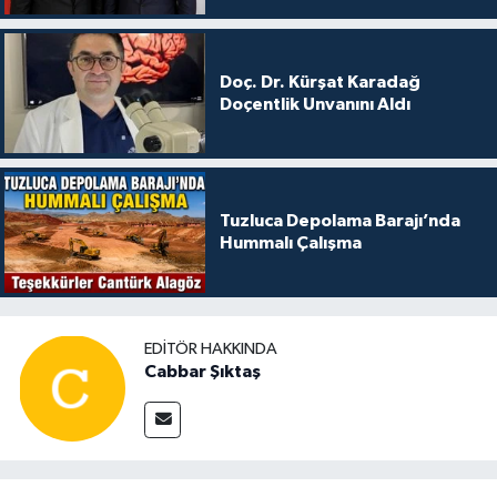
Doç. Dr. Kürşat Karadağ
Doçentlik Unvanını Aldı
Tuzluca Depolama Barajı’nda
Hummalı Çalışma
EDITÖR HAKKINDA
Cabbar Şıktaş