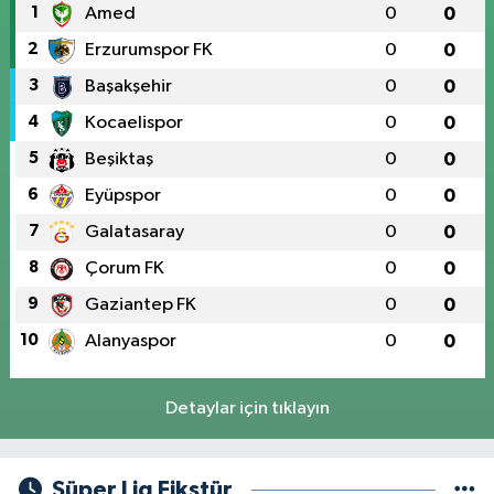
1
Amed
0
0
2
Erzurumspor FK
0
0
3
Başakşehir
0
0
4
Kocaelispor
0
0
5
Beşiktaş
0
0
6
Eyüpspor
0
0
7
Galatasaray
0
0
8
Çorum FK
0
0
9
Gaziantep FK
0
0
10
Alanyaspor
0
0
Detaylar için tıklayın
Süper Lig Fikstür