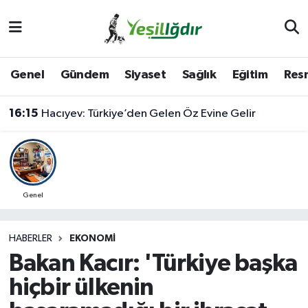
Iğdır Nöbetçi Eczaneler
Genel
Gündem
Siyaset
Sağlık
Eğitim
Resm
Iğdır Hava Durumu
16:15
Hacıyev: Türkiye’den Gelen Öz Evine Gelir
İğdir Namaz Vakitleri
16:12
Van'da işitme engelli müşteriyle halaylı pazarlık gülümsetti
Iğdır Trafik Yoğunluk Haritası
Süper Lig Puan Durumu ve Fikstür
Genel
Tüm Manşetler
HABERLER
EKONOMI
Bakan Kacır: 'Türkiye başka
Son Dakika Haberleri
hiçbir ülkenin
Haber Arşivi