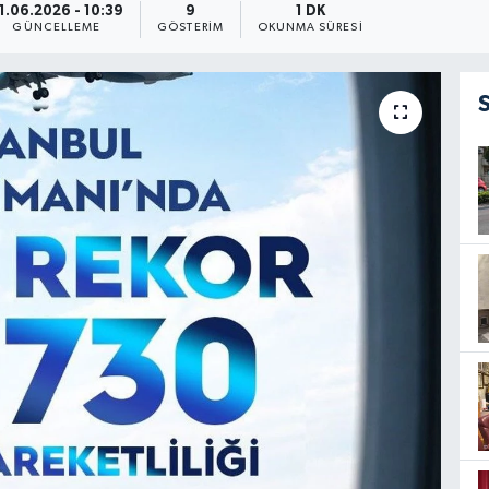
1.06.2026 - 10:39
9
1 DK
GÜNCELLEME
GÖSTERIM
OKUNMA SÜRESI