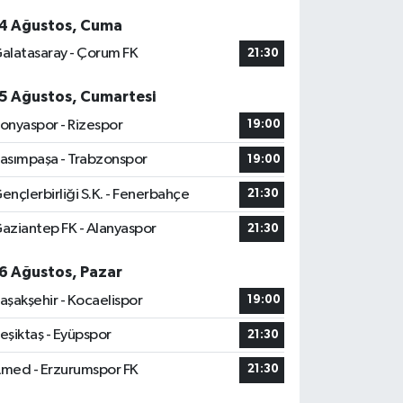
4 Ağustos, Cuma
alatasaray - Çorum FK
21:30
5 Ağustos, Cumartesi
onyaspor - Rizespor
19:00
asımpaşa - Trabzonspor
19:00
ençlerbirliği S.K. - Fenerbahçe
21:30
aziantep FK - Alanyaspor
21:30
6 Ağustos, Pazar
aşakşehir - Kocaelispor
19:00
eşiktaş - Eyüpspor
21:30
med - Erzurumspor FK
21:30