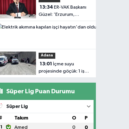
BULUŞTU
13:34
ER-VAK Başkanı
Güzel: 'Erzurum,
savunma sanayii
Haberler
ekosistemine daha
13:04
güçlü şekilde dâhil
Elektrik
edilmeli'
akımına
Adana
kapılan işçi
13:01
İçme suyu
hayatın'dan
projesinde göçük: 1 işçi
oldu
hayatını kaybetti, 1'i
ağır yaralı
Süper Lig Puan Durumu
Süper Lig
#
Takım
O
P
1
Amed
0
0