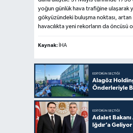
yoğun günlük hava trafiğine ulaşarak ye
gökyüzündeki buluşma noktası, artan k
havacılıkta yeni rekorların da öncüsü 
Kaynak:
İHA
EDITÖRÜN SEÇTIĞI
Alagöz Holding
Önderleriyle B
EDITÖRÜN SEÇTIĞI
Adalet Bakanı 
Iğdır’a Geliyor