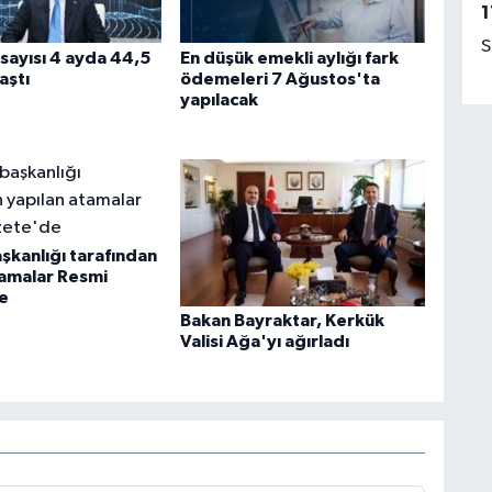
1
S
sayısı 4 ayda 44,5
En düşük emekli aylığı fark
aştı
ödemeleri 7 Ağustos'ta
yapılacak
kanlığı tarafından
tamalar Resmi
e
Bakan Bayraktar, Kerkük
Valisi Ağa'yı ağırladı