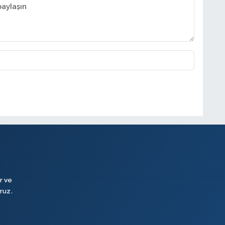
r ve
ruz.