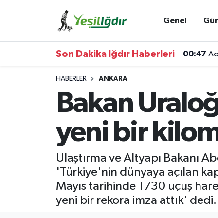
Genel
Gü
Iğdır Nöbetçi Eczaneler
Son Dakika Iğdır Haberleri
00:47
Ad
Iğdır Hava Durumu
HABERLER
ANKARA
İğdir Namaz Vakitleri
Bakan Uraloğl
Iğdır Trafik Yoğunluk Haritası
yeni bir kilo
Süper Lig Puan Durumu ve Fikstür
Ulaştırma ve Altyapı Bakanı Ab
Tüm Manşetler
'Türkiye'nin dünyaya açılan kapı
Mayıs tarihinde 1730 uçuş hare
Son Dakika Haberleri
yeni bir rekora imza attık' dedi.
Haber Arşivi