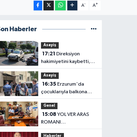
-
+
A
A
Son Haberler
Asayiş
17:21
Direksiyon
hakimiyetini kaybetti,
karşı şeritteki otomobile
Asayiş
çarptı
16:35
Erzurum'da
çocuklarıyla balkona
çıkan uzaklaştırma
Genel
kararlı koca ikna edildi
15:08
YOL VER ARAS
ROMANI
OKUYUCUSUYLA
Haberler