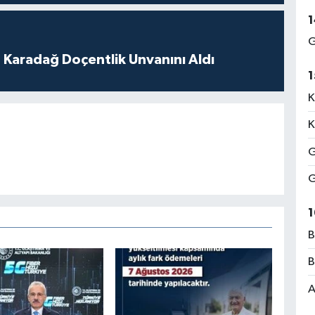
1
G
t Karadağ Doçentlik Unvanını Aldı
1
K
K
G
G
1
B
B
A