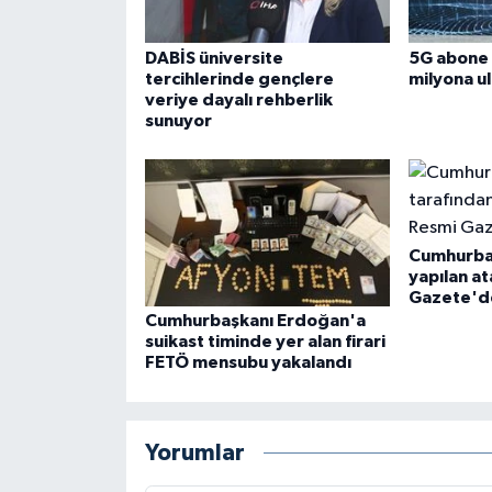
DABİS üniversite
5G abone 
tercihlerinde gençlere
milyona ul
veriye dayalı rehberlik
sunuyor
Cumhurbaş
yapılan a
Gazete'd
Cumhurbaşkanı Erdoğan'a
suikast timinde yer alan firari
FETÖ mensubu yakalandı
Yorumlar