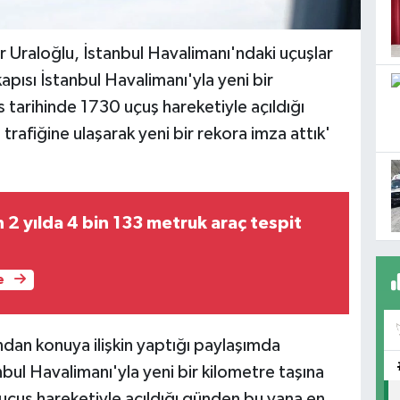
r Uraloğlu, İstanbul Havalimanı'ndaki uçuşlar
apısı İstanbul Havalimanı'yla yeni bir
s tarihinde 1730 uçuş hareketiyle açıldığı
afiğine ulaşarak yeni bir rekora imza attık'
2 yılda 4 bin 133 metruk araç tespit
e
dan konuya ilişkin yaptığı paylaşımda
nbul Havalimanı'yla yeni bir kilometre taşına
 uçuş hareketiyle açıldığı günden bu yana en