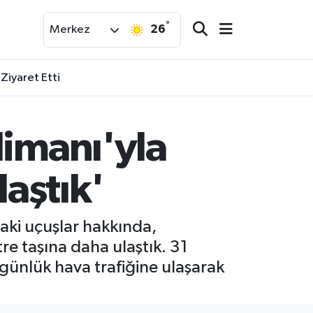
°
26
Merkez
 Ziyaret Etti
limanı'yla
laştık'
aki uçuşlar hakkında,
re taşına daha ulaştık. 31
günlük hava trafiğine ulaşarak