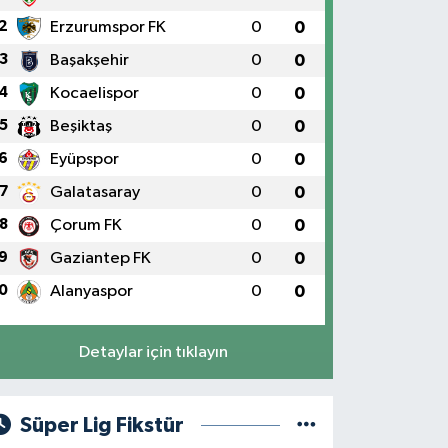
2
Erzurumspor FK
0
0
3
Başakşehir
0
0
4
Kocaelispor
0
0
5
Beşiktaş
0
0
6
Eyüpspor
0
0
7
Galatasaray
0
0
8
Çorum FK
0
0
9
Gaziantep FK
0
0
0
Alanyaspor
0
0
Detaylar için tıklayın
Süper Lig Fikstür