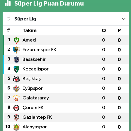
Süper Lig Puan Durumu
Süper Lig
#
Takım
O
P
1
Amed
0
0
2
Erzurumspor FK
0
0
3
Başakşehir
0
0
4
Kocaelispor
0
0
5
Beşiktaş
0
0
6
Eyüpspor
0
0
7
Galatasaray
0
0
8
Çorum FK
0
0
9
Gaziantep FK
0
0
10
Alanyaspor
0
0