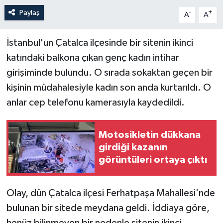
Paylaş
-
+
A
A
İstanbul'un Çatalca ilçesinde bir sitenin ikinci
katındaki balkona çıkan genç kadın intihar
girişiminde bulundu. O sırada sokaktan geçen bir
kişinin müdahalesiyle kadın son anda kurtarıldı. O
anlar cep telefonu kamerasıyla kaydedildi.
Motosikletin dükkana
girdiği kazanın
görüntüleri ortaya çıktı
Olay, dün Çatalca ilçesi Ferhatpaşa Mahallesi'nde
bulunan bir sitede meydana geldi. İddiaya göre,
henüz bilinmeyen bir nedenle sitenin ikinci