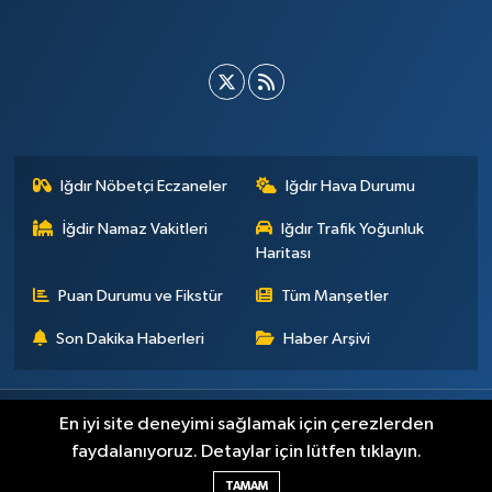
Iğdır Nöbetçi Eczaneler
Iğdır Hava Durumu
İğdir Namaz Vakitleri
Iğdır Trafik Yoğunluk
Haritası
Puan Durumu ve Fikstür
Tüm Manşetler
Son Dakika Haberleri
Haber Arşivi
Künye
İletişim
Çerez Politikası
Gizlilik ilkeleri
En iyi site deneyimi sağlamak için çerezlerden
faydalanıyoruz. Detaylar için lütfen tıklayın.
Haber Yazılımı:
TE Bilişim
TAMAM