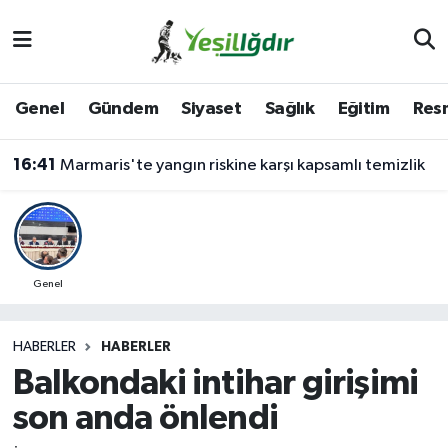
Iğdır Nöbetçi Eczaneler
Genel
Gündem
Siyaset
Sağlık
Eğitim
Resm
Iğdır Hava Durumu
16:41
Marmaris'te yangın riskine karşı kapsamlı temizlik
İğdir Namaz Vakitleri
Iğdır Trafik Yoğunluk Haritası
Süper Lig Puan Durumu ve Fikstür
Genel
Tüm Manşetler
HABERLER
HABERLER
Balkondaki intihar girişimi
Son Dakika Haberleri
son anda önlendi
Haber Arşivi