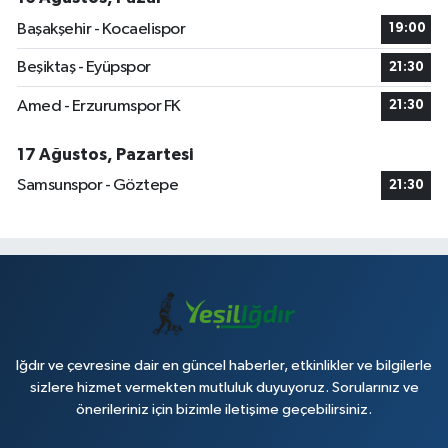
Başakşehir - Kocaelispor
19:00
Beşiktaş - Eyüpspor
21:30
Amed - Erzurumspor FK
21:30
17 Ağustos, Pazartesi
Samsunspor - Göztepe
21:30
Iğdır ve çevresine dair en güncel haberler, etkinlikler ve bilgilerle
sizlere hizmet vermekten mutluluk duyuyoruz. Sorularınız ve
önerileriniz için bizimle iletişime geçebilirsiniz.