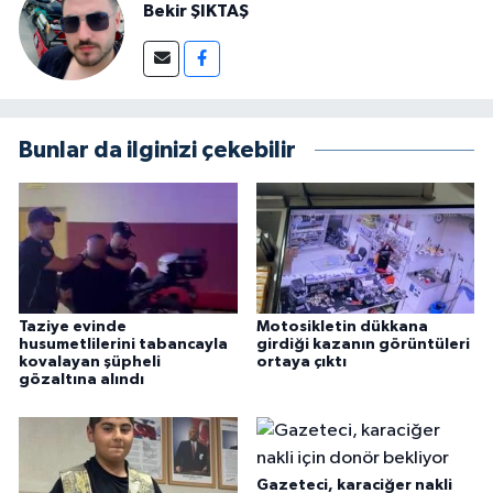
Bekir ŞIKTAŞ
Bunlar da ilginizi çekebilir
Taziye evinde
Motosikletin dükkana
husumetlilerini tabancayla
girdiği kazanın görüntüleri
kovalayan şüpheli
ortaya çıktı
gözaltına alındı
Gazeteci, karaciğer nakli