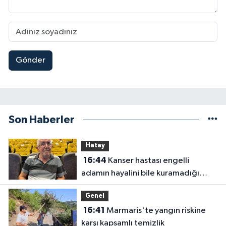
Gönder
Son Haberler
Hatay
16:44
Kanser hastası engelli
adamın hayalini bile kuramadığı
evine kavuşunca döktüğü gözyaşı
Genel
duygulandırdı
16:41
Marmaris'te yangın riskine
karşı kapsamlı temizlik