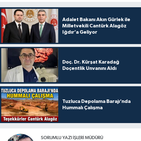
Adalet Bakanı Akın Gürlek ile
Milletvekili Cantürk Alagöz
Iğdır’a Geliyor
Doç. Dr. Kürşat Karadağ
Doçentlik Unvanını Aldı
Tuzluca Depolama Barajı’nda
Hummalı Çalışma
SORUMLU YAZI İŞLERI MÜDÜRÜ