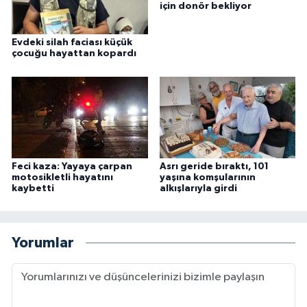
için donör bekliyor
Evdeki silah faciası küçük
çocuğu hayattan kopardı
Feci kaza: Yayaya çarpan
Asrı geride bıraktı, 101
motosikletli hayatını
yaşına komşularının
kaybetti
alkışlarıyla girdi
Yorumlar