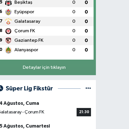
5
Beşiktaş
0
0
6
Eyüpspor
0
0
7
Galatasaray
0
0
8
Çorum FK
0
0
9
Gaziantep FK
0
0
0
Alanyaspor
0
0
Detaylar için tıklayın
Süper Lig Fikstür
4 Ağustos, Cuma
alatasaray - Çorum FK
21:30
5 Ağustos, Cumartesi