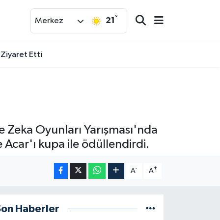
°
21
Merkez
 Ziyaret Etti
ve Zeka Oyunları Yarışması'nda
e Acar'ı kupa ile ödüllendirdi.
-
+
A
A
Son Haberler