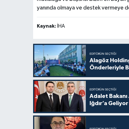
yanında olmaya ve destek vermeye d
Kaynak:
İHA
EDITÖRÜN SEÇTIĞI
Alagöz Holding
Önderleriyle B
EDITÖRÜN SEÇTIĞI
Adalet Bakanı 
Iğdır’a Geliyor