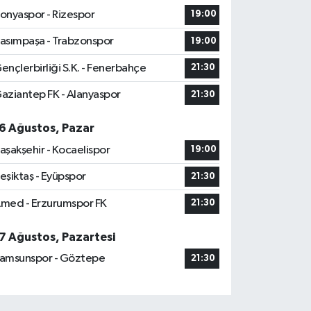
onyaspor - Rizespor
19:00
asımpaşa - Trabzonspor
19:00
ençlerbirliği S.K. - Fenerbahçe
21:30
aziantep FK - Alanyaspor
21:30
6 Ağustos, Pazar
aşakşehir - Kocaelispor
19:00
eşiktaş - Eyüpspor
21:30
med - Erzurumspor FK
21:30
7 Ağustos, Pazartesi
amsunspor - Göztepe
21:30