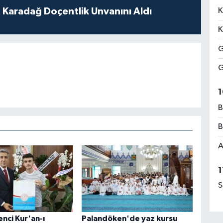
K
t Karadağ Doçentlik Unvanını Aldı
K
G
G
1
B
B
A
1
S
enci Kur'an-ı
Palandöken'de yaz kursu