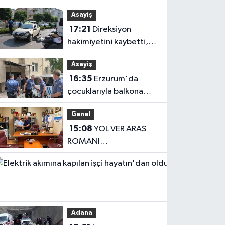
Asayiş
17:21
Direksiyon
hakimiyetini kaybetti,
karşı şeritteki otomobile
Asayiş
çarptı
16:35
Erzurum'da
çocuklarıyla balkona
çıkan uzaklaştırma
Genel
kararlı koca ikna edildi
15:08
YOL VER ARAS
ROMANI
OKUYUCUSUYLA
Haberler
BULUŞTU
13:04
Elektrik
akımına
Adana
kapılan işçi