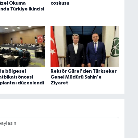
üzel Okuma
coşkusu
nda Türkiye ikincisi
da bölgesel
Rektör Gürel'den Türkşeker
tbikatı öncesi
Genel Müdürü Şahin'e
oplantısı düzenlendi
Ziyaret