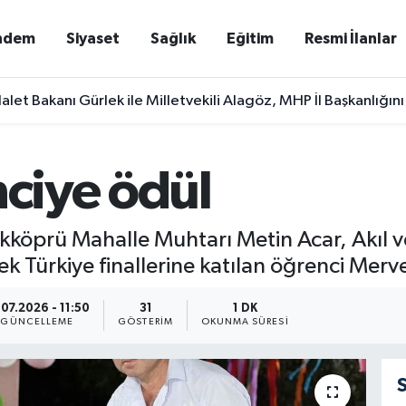
ndem
Siyaset
Sağlık
Eğitim
Resmi İlanlar
alet Bakanı Gürlek ile Milletvekili Alagöz, MHP İl Başkanlığını
nciye ödül
kköprü Mahalle Muhtarı Metin Acar, Akıl 
erek Türkiye finallerine katılan öğrenci Merv
.07.2026 - 11:50
31
1 DK
GÜNCELLEME
GÖSTERIM
OKUNMA SÜRESI