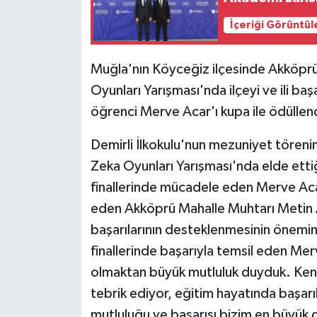
İçeriği Görüntül
Muğla'nın Köyceğiz ilçesinde Akköprü
Oyunları Yarışması'nda ilçeyi ve ili baş
öğrenci Merve Acar'ı kupa ile ödüllend
Demirli İlkokulu'nun mezuniyet törenin
Zeka Oyunları Yarışması'nda elde etti
finallerinde mücadele eden Merve Acar'
eden Akköprü Mahalle Muhtarı Metin A
başarılarının desteklenmesinin önemine 
finallerinde başarıyla temsil eden Me
olmaktan büyük mutluluk duyduk. Kendi
tebrik ediyor, eğitim hayatında başarı
mutluluğu ve başarısı bizim en büyük 