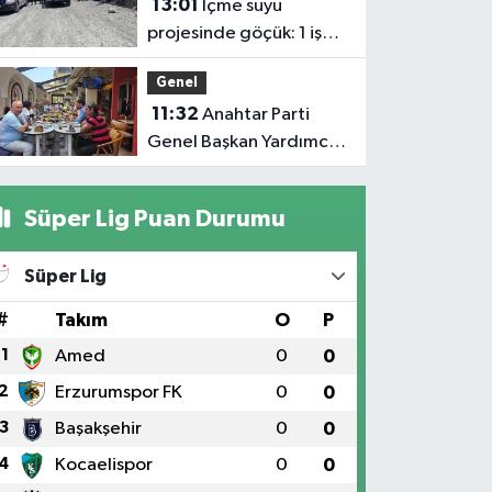
13:01
İçme suyu
hayatın'dan
projesinde göçük: 1 işçi
oldu
hayatını kaybetti, 1'i
Genel
ağır yaralı
11:32
Anahtar Parti
Genel Başkan Yardımcısı
Demiröz, Iğdır’da Basın
Mensuplarıyla Buluştu
Süper Lig Puan Durumu
Süper Lig
#
Takım
O
P
1
Amed
0
0
2
Erzurumspor FK
0
0
3
Başakşehir
0
0
4
Kocaelispor
0
0