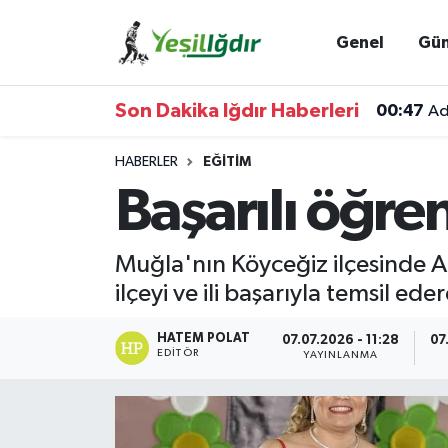
Genel
Gü
Iğdır Nöbetçi Eczaneler
Son Dakika Iğdır Haberleri
00:47
Ad
Iğdır Hava Durumu
HABERLER
EĞITIM
İğdir Namaz Vakitleri
Başarılı öğre
Iğdır Trafik Yoğunluk Haritası
Muğla'nın Köyceğiz ilçesinde A
Süper Lig Puan Durumu ve Fikstür
ilçeyi ve ili başarıyla temsil ed
Tüm Manşetler
HATEM POLAT
07.07.2026 - 11:28
07
EDITÖR
YAYINLANMA
Son Dakika Haberleri
Haber Arşivi