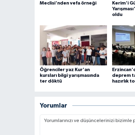
Meclisi'nden vefa örneği
Kerim'i G
Yarışması'
oldu
Öğrenciler yaz Kur'an
Erzincan'
kursları bilgi yarışmasında
deprem ta
ter döktü
hazırlık t
Yorumlar