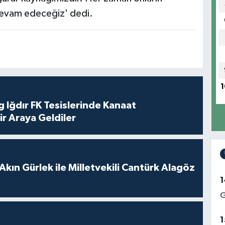
evam edeceğiz' dedi.
1
 Iğdır FK Tesislerinde Kanaat
ir Araya Geldiler
Akın Gürlek ile Milletvekili Cantürk Alagöz
1
G
1