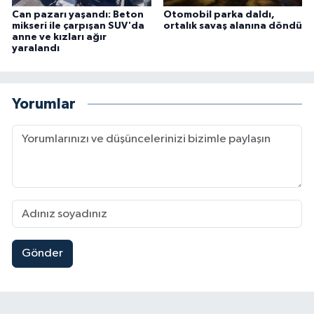
Can pazarı yaşandı: Beton
Otomobil parka daldı,
mikseri ile çarpışan SUV'da
ortalık savaş alanına döndü
anne ve kızları ağır
yaralandı
Yorumlar
Gönder