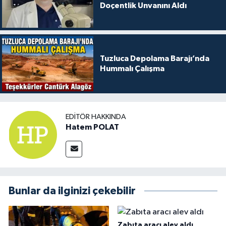
Doçentlik Unvanını Aldı
Tuzluca Depolama Barajı’nda
Hummalı Çalışma
EDITÖR HAKKINDA
Hatem POLAT
Bunlar da ilginizi çekebilir
Zabıta aracı alev aldı