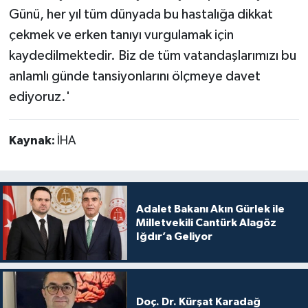
Günü, her yıl tüm dünyada bu hastalığa dikkat
çekmek ve erken tanıyı vurgulamak için
kaydedilmektedir. Biz de tüm vatandaşlarımızı bu
anlamlı günde tansiyonlarını ölçmeye davet
ediyoruz.'
Kaynak:
İHA
Adalet Bakanı Akın Gürlek ile
Milletvekili Cantürk Alagöz
Iğdır’a Geliyor
Doç. Dr. Kürşat Karadağ