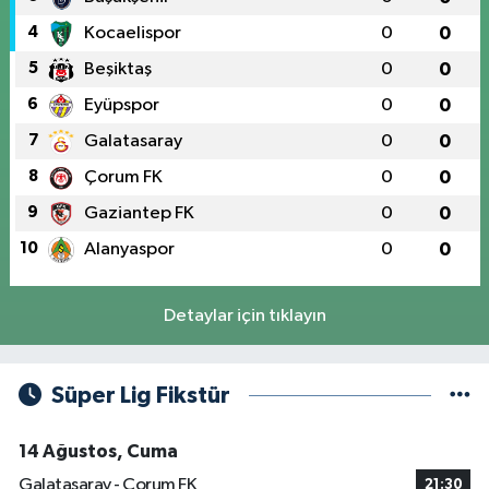
4
Kocaelispor
0
0
5
Beşiktaş
0
0
6
Eyüpspor
0
0
7
Galatasaray
0
0
8
Çorum FK
0
0
9
Gaziantep FK
0
0
10
Alanyaspor
0
0
Detaylar için tıklayın
Süper Lig Fikstür
14 Ağustos, Cuma
Galatasaray - Çorum FK
21:30