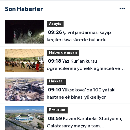
Son Haberler
Asayiş
09:26
Çivril jandarması kayıp
keçileri kısa sürede bulundu
Haberde insan
09:18
Yaz Kur'an kursu
öğrencilerine yönelik eğlenceli ve
eğitici etkinlik
Hakkari
09:10
Yüksekova'da 100 yataklı
hastane ek binası yükseliyor
Erzurum
08:59
Kazım Karabekir Stadyumu,
Galatasaray maçıyla tam