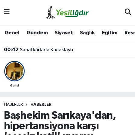
Iğdır Nöbetçi Eczaneler
Genel
Gündem
Siyaset
Sağlık
Eğitim
Resm
Iğdır Hava Durumu
00:42
Sanatkârlarla Kucaklaştı
İğdir Namaz Vakitleri
Iğdır Trafik Yoğunluk Haritası
Süper Lig Puan Durumu ve Fikstür
Genel
Tüm Manşetler
HABERLER
HABERLER
Başhekim Sarıkaya'dan,
Son Dakika Haberleri
hipertansiyona karşı
Haber Arşivi