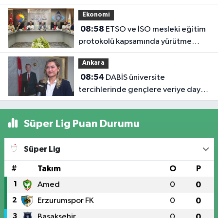
kapasiteyle kapılarını açacak
Ekonomi
08:58
ETSO ve İSO mesleki eğitim
protokolü kapsamında yürütme
kurulu toplandı
Ankara
08:54
DABİS üniversite
tercihlerinde gençlere veriye dayalı
rehberlik sunuyor
Süper Lig Puan Durumu
Süper Lig
#
Takım
O
P
1
Amed
0
0
2
Erzurumspor FK
0
0
3
Başakşehir
0
0