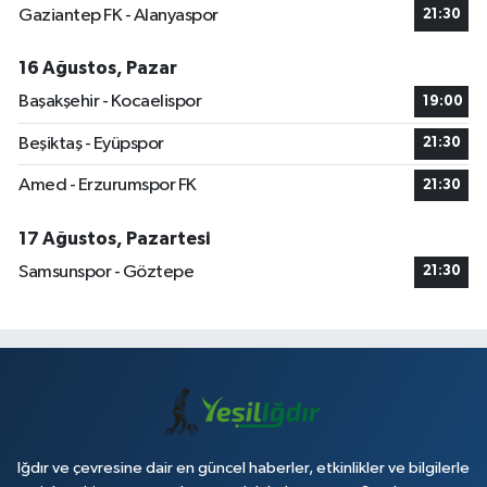
Gaziantep FK - Alanyaspor
21:30
16 Ağustos, Pazar
Başakşehir - Kocaelispor
19:00
Beşiktaş - Eyüpspor
21:30
Amed - Erzurumspor FK
21:30
17 Ağustos, Pazartesi
Samsunspor - Göztepe
21:30
Iğdır ve çevresine dair en güncel haberler, etkinlikler ve bilgilerle