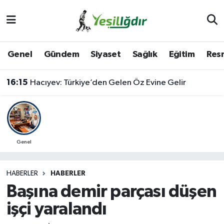
Iğdır Nöbetçi Eczaneler
Genel
Gündem
Siyaset
Sağlık
Eğitim
Resm
Iğdır Hava Durumu
16:15
Hacıyev: Türkiye’den Gelen Öz Evine Gelir
İğdir Namaz Vakitleri
Iğdır Trafik Yoğunluk Haritası
Süper Lig Puan Durumu ve Fikstür
Genel
Tüm Manşetler
HABERLER
HABERLER
Başına demir parçası düşen
Son Dakika Haberleri
işçi yaralandı
Haber Arşivi