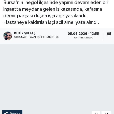
Bursa'nın İnegöl ilçesinde yapımı devam eden bir
inşaatta meydana gelen iş kazasında, kafasına
demir parçası düşen işçi ağır yaralandı.
Hastaneye kaldırılan işçi acil ameliyata alındı.
BEKIR ŞIKTAŞ
05.06.2026 - 13:55
05.0
SORUMLU YAZI İŞLERI MÜDÜRÜ
YAYINLANMA
Paylaş
-
+