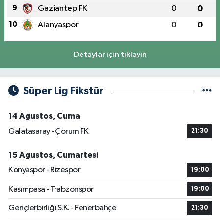
9
Gaziantep FK
0
0
10
Alanyaspor
0
0
Detaylar için tıklayın
Süper Lig Fikstür
14 Ağustos, Cuma
Galatasaray - Çorum FK
21:30
15 Ağustos, Cumartesi
Konyaspor - Rizespor
19:00
Kasımpaşa - Trabzonspor
19:00
Gençlerbirliği S.K. - Fenerbahçe
21:30