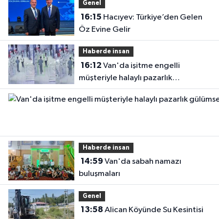
Genel
16:15
Hacıyev: Türkiye’den Gelen
Öz Evine Gelir
Haberde insan
16:12
Van'da işitme engelli
müşteriyle halaylı pazarlık
gülümsetti
Haberde insan
14:59
Van'da sabah namazı
buluşmaları
Genel
13:58
Alican Köyünde Su Kesintisi