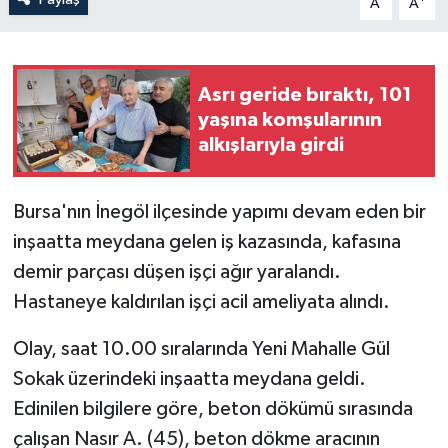
A
A
Asrı geride bıraktı, 101
yaşına komşularının
alkışlarıyla girdi
Bursa'nın İnegöl ilçesinde yapımı devam eden bir
inşaatta meydana gelen iş kazasında, kafasına
demir parçası düşen işçi ağır yaralandı.
Hastaneye kaldırılan işçi acil ameliyata alındı.
Olay, saat 10.00 sıralarında Yeni Mahalle Gül
Sokak üzerindeki inşaatta meydana geldi.
Edinilen bilgilere göre, beton dökümü sırasında
çalışan Nasır A. (45), beton dökme aracının