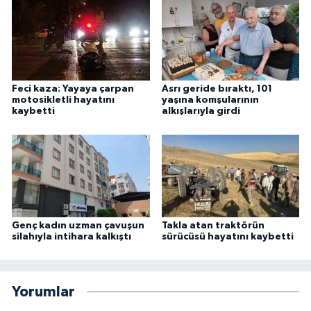
Feci kaza: Yayaya çarpan
Asrı geride bıraktı, 101
motosikletli hayatını
yaşına komşularının
kaybetti
alkışlarıyla girdi
Genç kadın uzman çavuşun
Takla atan traktörün
silahıyla intihara kalkıştı
sürücüsü hayatını kaybetti
Yorumlar