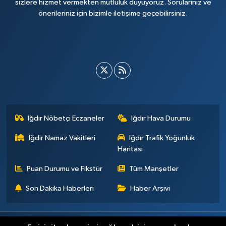
sizlere hizmet vermekten mutluluk duyuyoruz. Sorularınız ve
önerileriniz için bizimle iletişime geçebilirsiniz.
Iğdır Nöbetçi Eczaneler
Iğdır Hava Durumu
İğdir Namaz Vakitleri
Iğdır Trafik Yoğunluk
Haritası
Puan Durumu ve Fikstür
Tüm Manşetler
Son Dakika Haberleri
Haber Arşivi
Künye
İletişim
Çerez Politikası
Gizlilik ilkeleri