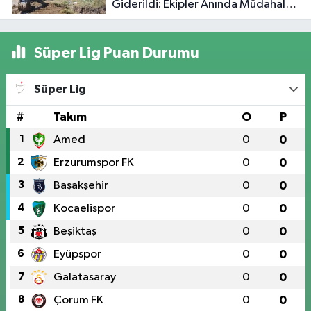
Giderildi: Ekipler Anında Müdahale
Etti
Süper Lig Puan Durumu
Süper Lig
#
Takım
O
P
1
Amed
0
0
2
Erzurumspor FK
0
0
3
Başakşehir
0
0
4
Kocaelispor
0
0
5
Beşiktaş
0
0
6
Eyüpspor
0
0
7
Galatasaray
0
0
8
Çorum FK
0
0