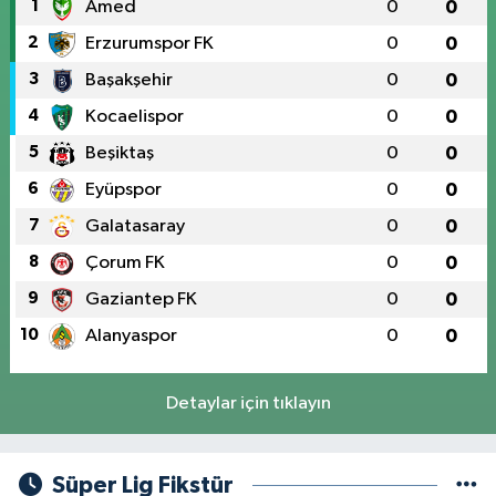
1
Amed
0
0
2
Erzurumspor FK
0
0
3
Başakşehir
0
0
4
Kocaelispor
0
0
5
Beşiktaş
0
0
6
Eyüpspor
0
0
7
Galatasaray
0
0
8
Çorum FK
0
0
9
Gaziantep FK
0
0
10
Alanyaspor
0
0
Detaylar için tıklayın
Süper Lig Fikstür