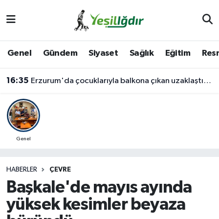
Iğdır Nöbetçi Eczaneler
Genel
Gündem
Siyaset
Sağlık
Eğitim
Resm
Iğdır Hava Durumu
16:35
Erzurum'da çocuklarıyla balkona çıkan uzaklaştırma kararlı koca ikna edildi
İğdir Namaz Vakitleri
Iğdır Trafik Yoğunluk Haritası
Süper Lig Puan Durumu ve Fikstür
Genel
Tüm Manşetler
HABERLER
ÇEVRE
Başkale'de mayıs ayında
Son Dakika Haberleri
yüksek kesimler beyaza
Haber Arşivi