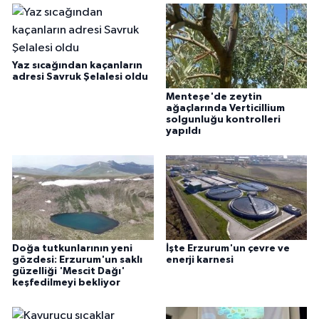
Yaz sıcağından kaçanların
adresi Savruk Şelalesi oldu
Menteşe'de zeytin
ağaçlarında Verticillium
solgunluğu kontrolleri
yapıldı
Doğa tutkunlarının yeni
İşte Erzurum'un çevre ve
gözdesi: Erzurum'un saklı
enerji karnesi
güzelliği 'Mescit Dağı'
keşfedilmeyi bekliyor