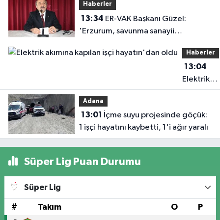
Haberler
13:34
ER-VAK Başkanı Güzel:
'Erzurum, savunma sanayii
ekosistemine daha güçlü şekilde
Haberler
dâhil edilmeli'
13:04
Elektrik
akımına
Adana
kapılan işç
13:01
İçme suyu projesinde göçük:
hayatın'd
1 işçi hayatını kaybetti, 1'i ağır yaralı
oldu
Süper Lig Puan Durumu
Süper Lig
#
Takım
O
P