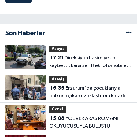
Son Haberler
Asayiş
17:21
Direksiyon hakimiyetini
kaybetti, karşı şeritteki otomobile
çarptı
Asayiş
16:35
Erzurum'da çocuklarıyla
balkona çıkan uzaklaştırma kararlı
koca ikna edildi
Genel
15:08
YOL VER ARAS ROMANI
OKUYUCUSUYLA BULUŞTU