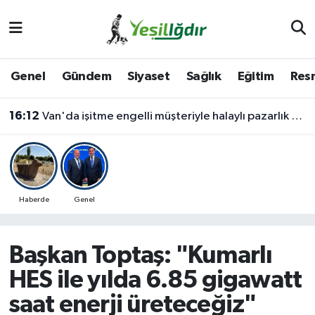
Iğdır Nöbetçi Eczaneler
Genel
Gündem
Siyaset
Sağlık
Eğitim
Resm
Iğdır Hava Durumu
16:12
Van'da işitme engelli müşteriyle halaylı pazarlık gülümsetti
İğdir Namaz Vakitleri
Iğdır Trafik Yoğunluk Haritası
Süper Lig Puan Durumu ve Fikstür
Haberde
Genel
Tüm Manşetler
Başkan Toptaş: "Kumarlı
Son Dakika Haberleri
HES ile yılda 6.85 gigawatt
saat enerji üreteceğiz"
Haber Arşivi