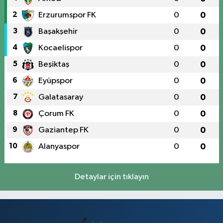
2
Erzurumspor FK
0
0
3
Başakşehir
0
0
4
Kocaelispor
0
0
5
Beşiktaş
0
0
6
Eyüpspor
0
0
7
Galatasaray
0
0
8
Çorum FK
0
0
9
Gaziantep FK
0
0
10
Alanyaspor
0
0
Detaylar için tıklayın