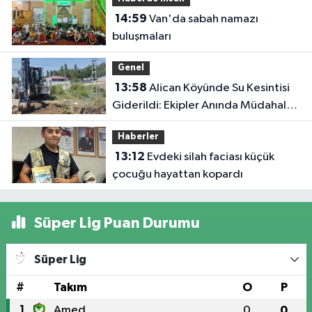
14:59
Van'da sabah namazı
buluşmaları
Genel
13:58
Alican Köyünde Su Kesintisi
Giderildi: Ekipler Anında Müdahale
Etti
Haberler
13:12
Evdeki silah faciası küçük
çocuğu hayattan kopardı
Süper Lig Puan Durumu
Süper Lig
#
Takım
O
P
1
Amed
0
0