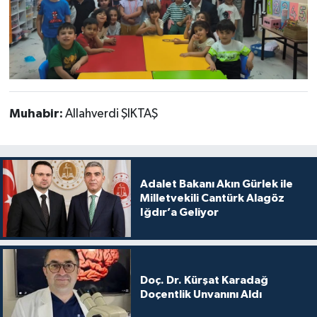
Muhabir:
Allahverdi ŞIKTAŞ
Adalet Bakanı Akın Gürlek ile
Milletvekili Cantürk Alagöz
Iğdır’a Geliyor
Doç. Dr. Kürşat Karadağ
Doçentlik Unvanını Aldı