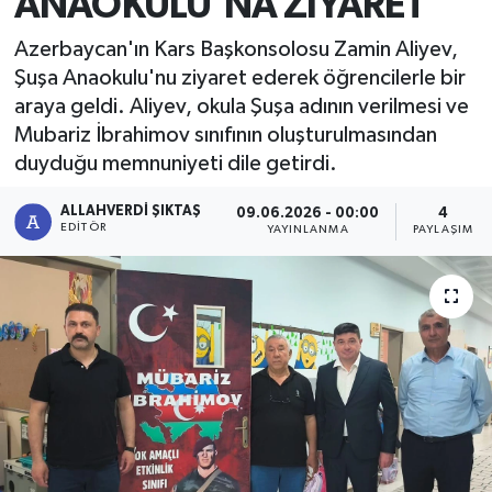
ANAOKULU'NA ZİYARET
Azerbaycan'ın Kars Başkonsolosu Zamin Aliyev,
Şuşa Anaokulu'nu ziyaret ederek öğrencilerle bir
araya geldi. Aliyev, okula Şuşa adının verilmesi ve
Mubariz İbrahimov sınıfının oluşturulmasından
duyduğu memnuniyeti dile getirdi.
ALLAHVERDI ŞIKTAŞ
09.06.2026 - 00:00
4
EDITÖR
YAYINLANMA
PAYLAŞIM