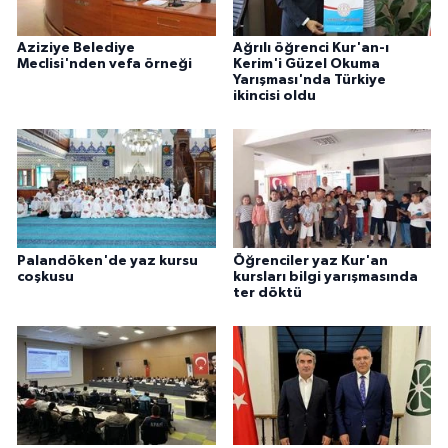
Aziziye Belediye
Ağrılı öğrenci Kur'an-ı
Meclisi'nden vefa örneği
Kerim'i Güzel Okuma
Yarışması'nda Türkiye
ikincisi oldu
Palandöken'de yaz kursu
Öğrenciler yaz Kur'an
coşkusu
kursları bilgi yarışmasında
ter döktü