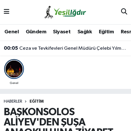
Iğdır Nöbetçi Eczaneler
Genel
Gündem
Siyaset
Sağlık
Eğitim
Resm
Iğdır Hava Durumu
00:05
Ceza ve Tevkifevleri Genel Müdürü Çelebi Yılmaz’dan Iğdır’daki Kurumlara Ziyaret ve Üretim İncelemesi
İğdir Namaz Vakitleri
Iğdır Trafik Yoğunluk Haritası
Süper Lig Puan Durumu ve Fikstür
Genel
Tüm Manşetler
HABERLER
EĞITIM
BAŞKONSOLOS
Son Dakika Haberleri
ALİYEV'DEN ŞUŞA
Haber Arşivi