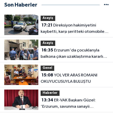
Son Haberler
Asayiş
17:21
Direksiyon hakimiyetini
kaybetti, karşı şeritteki otomobile
çarptı
Asayiş
16:35
Erzurum'da çocuklarıyla
balkona çıkan uzaklaştırma kararlı
koca ikna edildi
Genel
15:08
YOL VER ARAS ROMANI
OKUYUCUSUYLA BULUŞTU
Haberler
13:34
ER-VAK Başkanı Güzel:
'Erzurum, savunma sanayii
ekosistemine daha güçlü şekilde