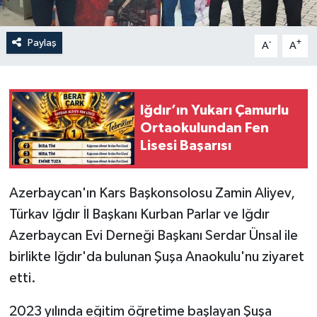
Paylaş
-
+
A
A
Iğdır’ın Yukarı Çamurlu
Ortaokulundan Fen
Lisesi Başarısı
Azerbaycan'ın Kars Başkonsolosu Zamin Aliyev,
Türkav Iğdır İl Başkanı Kurban Parlar ve Iğdır
Azerbaycan Evi Derneği Başkanı Serdar Ünsal ile
birlikte Iğdır'da bulunan Şuşa Anaokulu'nu ziyaret
etti.
2023 yılında eğitim öğretime başlayan Şuşa