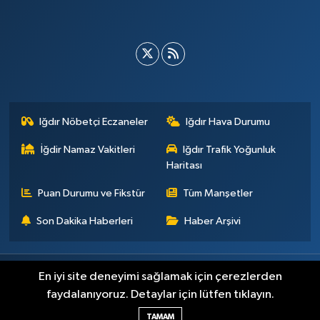
Iğdır Nöbetçi Eczaneler
Iğdır Hava Durumu
İğdir Namaz Vakitleri
Iğdır Trafik Yoğunluk
Haritası
Puan Durumu ve Fikstür
Tüm Manşetler
Son Dakika Haberleri
Haber Arşivi
Künye
İletişim
Çerez Politikası
Gizlilik ilkeleri
En iyi site deneyimi sağlamak için çerezlerden
faydalanıyoruz. Detaylar için lütfen tıklayın.
Haber Yazılımı:
TE Bilişim
TAMAM