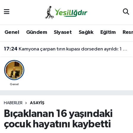
Iğdır Nöbetçi Eczaneler
Genel
Gündem
Siyaset
Sağlık
Eğitim
Resm
Iğdır Hava Durumu
17:24
Kamyona çarpan tırın kupası dorseden ayrıldı: 1 ağır yaralı
İğdir Namaz Vakitleri
Iğdır Trafik Yoğunluk Haritası
Süper Lig Puan Durumu ve Fikstür
Genel
Tüm Manşetler
HABERLER
ASAYIŞ
Bıçaklanan 16 yaşındaki
Son Dakika Haberleri
çocuk hayatını kaybetti
Haber Arşivi