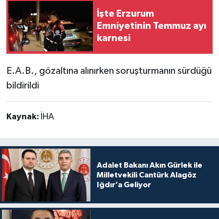
İşte Erzurum
Emniyetinin Temmuz ayı
karnesi
E.A.B., gözaltına alınırken soruşturmanın sürdüğü
bildirildi
Kaynak:
İHA
Adalet Bakanı Akın Gürlek ile
Milletvekili Cantürk Alagöz
Iğdır’a Geliyor