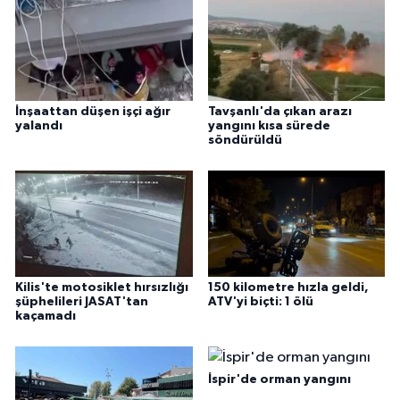
İnşaattan düşen işçi ağır
Tavşanlı'da çıkan arazı
yalandı
yangını kısa sürede
söndürüldü
Kilis'te motosiklet hırsızlığı
150 kilometre hızla geldi,
şüphelileri JASAT'tan
ATV'yi biçti: 1 ölü
kaçamadı
İspir'de orman yangını