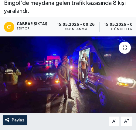
Bingöl'de meydana gelen trafik kazasında 8 kişi
yaralandı.
CABBAR ŞIKTAŞ
15.05.2026 - 00:26
15.05.2026 - 00
EDITÖR
YAYINLANMA
GÜNCELLEME
Paylaş
-
+
A
A