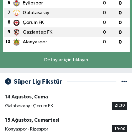
6
Eyüpspor
0
0
7
Galatasaray
0
0
8
Çorum FK
0
0
9
Gaziantep FK
0
0
10
Alanyaspor
0
0
Detaylar için tıklayın
Süper Lig Fikstür
14 Ağustos, Cuma
Galatasaray - Çorum FK
21:30
15 Ağustos, Cumartesi
Konyaspor - Rizespor
19:00