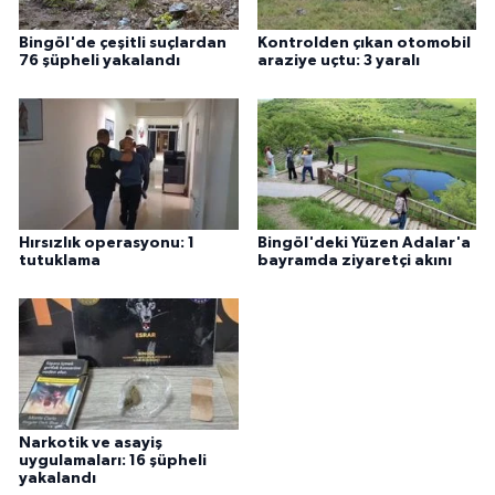
Bingöl'de çeşitli suçlardan
Kontrolden çıkan otomobil
76 şüpheli yakalandı
araziye uçtu: 3 yaralı
Hırsızlık operasyonu: 1
Bingöl'deki Yüzen Adalar'a
tutuklama
bayramda ziyaretçi akını
Narkotik ve asayiş
uygulamaları: 16 şüpheli
yakalandı