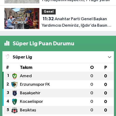
oldu
Genel
11:32
Anahtar Parti Genel Başkan
Yardımcısı Demiröz, Iğdır’da Basın
Mensuplarıyla Buluştu
Süper Lig Puan Durumu
Süper Lig
#
Takım
O
P
1
Amed
0
0
2
Erzurumspor FK
0
0
3
Başakşehir
0
0
4
Kocaelispor
0
0
5
Beşiktaş
0
0