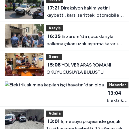
17:21
Direksiyon hakimiyetini
kaybetti, karşı şeritteki otomobile
çarptı
Asayiş
16:35
Erzurum'da çocuklarıyla
balkona çıkan uzaklaştırma kararlı
koca ikna edildi
Genel
15:08
YOL VER ARAS ROMANI
OKUYUCUSUYLA BULUŞTU
Haberler
13:04
Elektrik
akımına
Adana
kapılan işç
13:01
İçme suyu projesinde göçük:
hayatın'd
1 işçi hayatını kaybetti, 1'i ağır yaralı