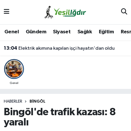
Iğdır Nöbetçi Eczaneler
Genel
Gündem
Siyaset
Sağlık
Eğitim
Resm
Iğdır Hava Durumu
13:04
Elektrik akımına kapılan işçi hayatın'dan oldu
İğdir Namaz Vakitleri
Iğdır Trafik Yoğunluk Haritası
Süper Lig Puan Durumu ve Fikstür
Genel
Tüm Manşetler
HABERLER
BINGÖL
Bingöl'de trafik kazası: 8
Son Dakika Haberleri
yaralı
Haber Arşivi