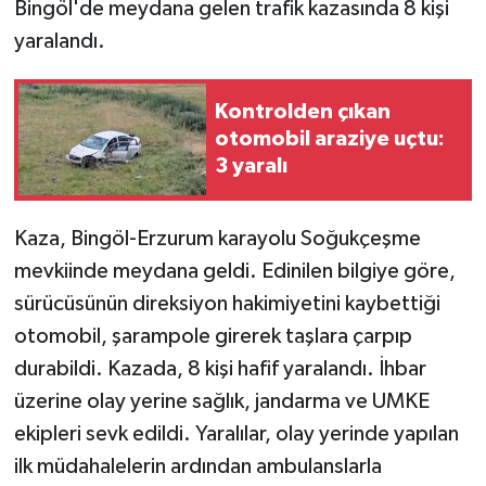
Bingöl'de meydana gelen trafik kazasında 8 kişi
yaralandı.
Kontrolden çıkan
otomobil araziye uçtu:
3 yaralı
Kaza, Bingöl-Erzurum karayolu Soğukçeşme
mevkiinde meydana geldi. Edinilen bilgiye göre,
sürücüsünün direksiyon hakimiyetini kaybettiği
otomobil, şarampole girerek taşlara çarpıp
durabildi. Kazada, 8 kişi hafif yaralandı. İhbar
üzerine olay yerine sağlık, jandarma ve UMKE
ekipleri sevk edildi. Yaralılar, olay yerinde yapılan
ilk müdahalelerin ardından ambulanslarla