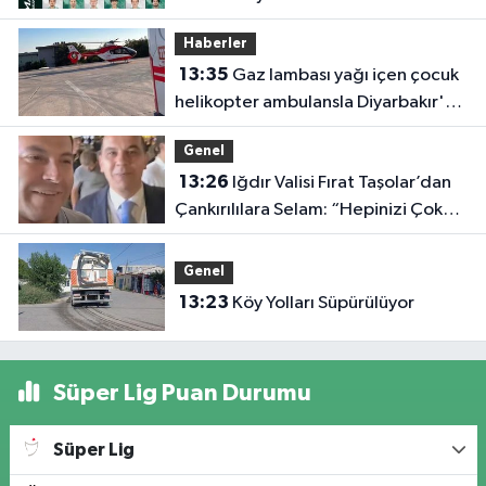
Numaraları Belli Oldu
Haberler
13:35
Gaz lambası yağı içen çocuk
helikopter ambulansla Diyarbakır'a
sevk edildi
Genel
13:26
Iğdır Valisi Fırat Taşolar’dan
Çankırılılara Selam: “Hepinizi Çok
Seviyorum”
Genel
13:23
Köy Yolları Süpürülüyor
Süper Lig Puan Durumu
Süper Lig