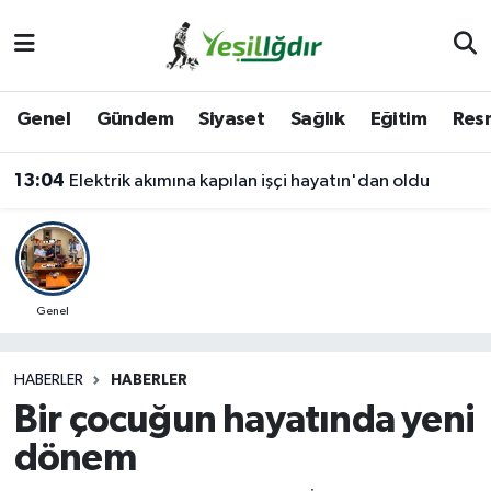
Iğdır Nöbetçi Eczaneler
Genel
Gündem
Siyaset
Sağlık
Eğitim
Resm
Iğdır Hava Durumu
13:04
Elektrik akımına kapılan işçi hayatın'dan oldu
İğdir Namaz Vakitleri
Iğdır Trafik Yoğunluk Haritası
Süper Lig Puan Durumu ve Fikstür
Genel
Tüm Manşetler
HABERLER
HABERLER
Bir çocuğun hayatında yeni
Son Dakika Haberleri
dönem
Haber Arşivi