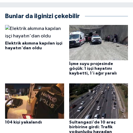
Bunlar da ilginizi çekebilir
Elektrik akımına kapılan işçi
hayatın'dan oldu
İçme suyu projesinde
göçük: 1 işçi hayatını
kaybetti, 1'i ağır yaralı
104 kişi yakalandı
Sultangazi'de 10 araç
birbirine girdi: Trafik
yoğunluğu havadan