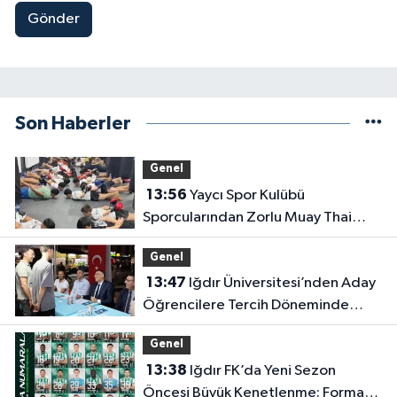
Gönder
Son Haberler
Genel
13:56
Yaycı Spor Kulübü
Sporcularından Zorlu Muay Thai
Eğitimi
Genel
13:47
Iğdır Üniversitesi’nden Aday
Öğrencilere Tercih Döneminde
Rehberlik Desteği
Genel
13:38
Iğdır FK’da Yeni Sezon
Öncesi Büyük Kenetlenme: Forma