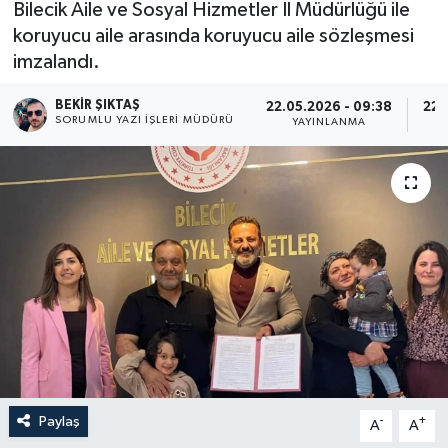
Bilecik Aile ve Sosyal Hizmetler İl Müdürlüğü ile
koruyucu aile arasında koruyucu aile sözleşmesi
imzalandı.
BEKIR ŞIKTAŞ
22.05.2026 - 09:38
22.
SORUMLU YAZI İŞLERI MÜDÜRÜ
YAYINLANMA
Paylaş
-
+
A
A