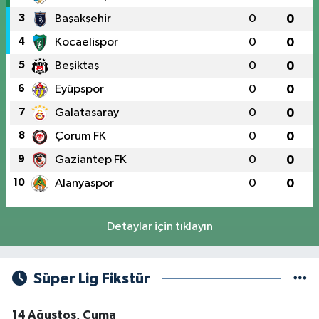
3
Başakşehir
0
0
4
Kocaelispor
0
0
5
Beşiktaş
0
0
6
Eyüpspor
0
0
7
Galatasaray
0
0
8
Çorum FK
0
0
9
Gaziantep FK
0
0
10
Alanyaspor
0
0
Detaylar için tıklayın
Süper Lig Fikstür
14 Ağustos, Cuma