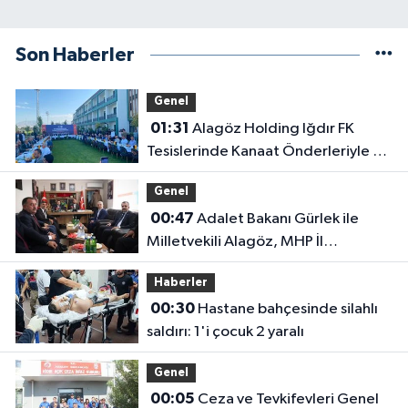
Son Haberler
Genel
01:31
Alagöz Holding Iğdır FK
Tesislerinde Kanaat Önderleriyle Bir
Araya Geldiler
Genel
00:47
Adalet Bakanı Gürlek ile
Milletvekili Alagöz, MHP İl
Başkanlığını Ziyaret Etti
Haberler
00:30
Hastane bahçesinde silahlı
saldırı: 1'i çocuk 2 yaralı
Genel
00:05
Ceza ve Tevkifevleri Genel