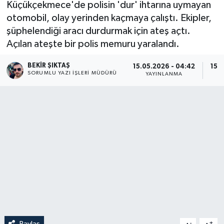
Küçükçekmece'de polisin 'dur' ihtarına uymayan
otomobil, olay yerinden kaçmaya çalıştı. Ekipler,
şüphelendiği aracı durdurmak için ateş açtı.
Açılan ateşte bir polis memuru yaralandı.
BEKIR ŞIKTAŞ
15.05.2026 - 04:42
15.
SORUMLU YAZI İŞLERI MÜDÜRÜ
YAYINLANMA
Paylaş
-
+