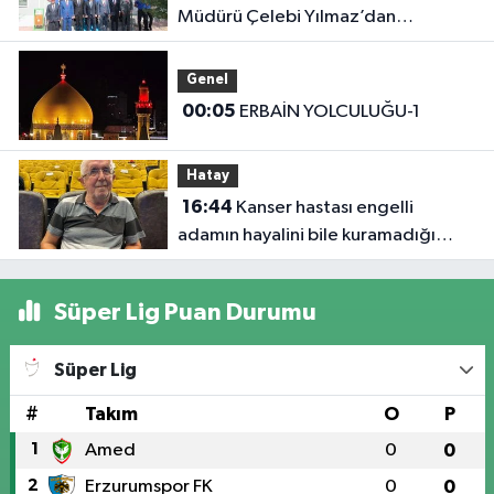
Müdürü Çelebi Yılmaz’dan
Iğdır’daki Kurumlara Ziyaret ve
Üretim İncelemesi
Genel
00:05
ERBAİN YOLCULUĞU-1
Hatay
16:44
Kanser hastası engelli
adamın hayalini bile kuramadığı
evine kavuşunca döktüğü gözyaşı
duygulandırdı
Süper Lig Puan Durumu
Süper Lig
#
Takım
O
P
1
Amed
0
0
2
Erzurumspor FK
0
0