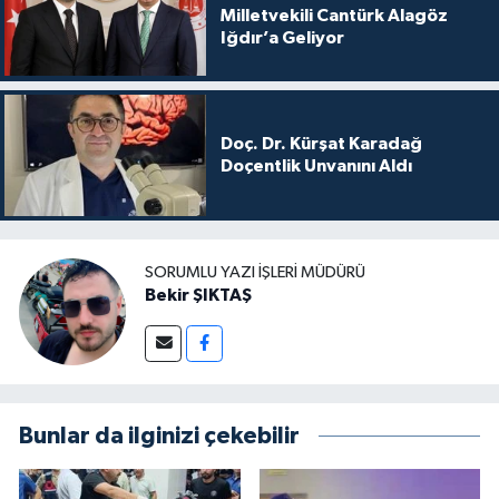
Milletvekili Cantürk Alagöz
Iğdır’a Geliyor
Doç. Dr. Kürşat Karadağ
Doçentlik Unvanını Aldı
SORUMLU YAZI İŞLERI MÜDÜRÜ
Bekir ŞIKTAŞ
Bunlar da ilginizi çekebilir