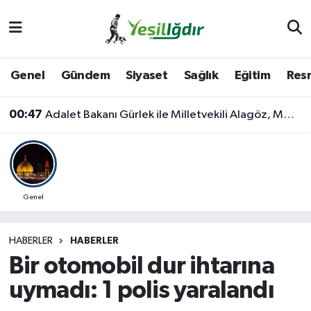
Iğdır Nöbetçi Eczaneler
Genel
Gündem
Siyaset
Sağlık
Eğitim
Resm
Iğdır Hava Durumu
00:47
Adalet Bakanı Gürlek ile Milletvekili Alagöz, MHP İl Başkanlığını Ziyaret Etti
İğdir Namaz Vakitleri
Iğdır Trafik Yoğunluk Haritası
Süper Lig Puan Durumu ve Fikstür
Genel
Tüm Manşetler
HABERLER
HABERLER
Bir otomobil dur ihtarına
Son Dakika Haberleri
uymadı: 1 polis yaralandı
Haber Arşivi