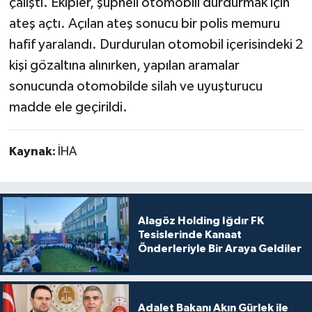
çalıştı. Ekipler, şüpheli otomobili durdurmak için
ateş açtı. Açılan ateş sonucu bir polis memuru
hafif yaralandı. Durdurulan otomobil içerisindeki 2
kişi gözaltına alınırken, yapılan aramalar
sonucunda otomobilde silah ve uyuşturucu
madde ele geçirildi.
Kaynak:
İHA
Alagöz Holding Iğdır FK
Tesislerinde Kanaat
Önderleriyle Bir Araya Geldiler
Adalet Bakanı Akın Gürlek ile