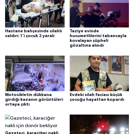
Hastane bahçesinde silahlı
Taziye evinde
saldırı: 1'i çocuk 2 yaralı
husumetlilerini tabancayla
kovalayan şüpheli
gözaltına alındı
Motosikletin dükkana
Evdeki silah faciası küçük
girdiği kazanın görüntüleri
çocuğu hayattan kopardı
ortaya çıktı
Gazeteci, karaciğer nakli