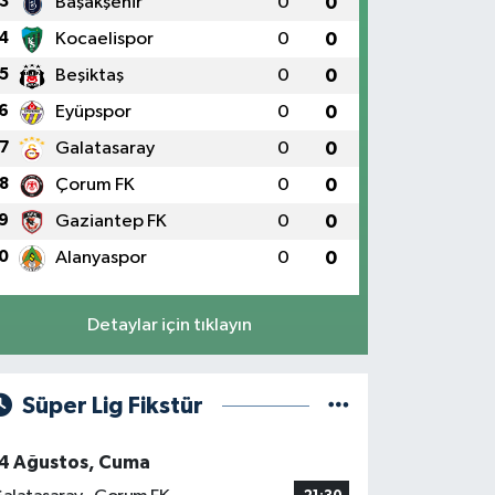
3
Başakşehir
0
0
4
Kocaelispor
0
0
5
Beşiktaş
0
0
6
Eyüpspor
0
0
7
Galatasaray
0
0
8
Çorum FK
0
0
9
Gaziantep FK
0
0
0
Alanyaspor
0
0
Detaylar için tıklayın
Süper Lig Fikstür
4 Ağustos, Cuma