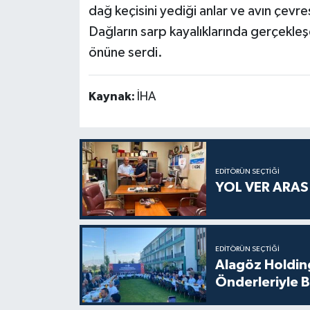
dağ keçisini yediği anlar ve avın çevre
Dağların sarp kayalıklarında gerçekle
önüne serdi.
Kaynak:
İHA
EDITÖRÜN SEÇTIĞI
YOL VER ARA
EDITÖRÜN SEÇTIĞI
Alagöz Holding
Önderleriyle B