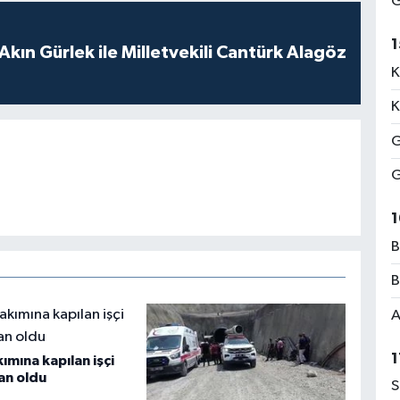
G
1
Akın Gürlek ile Milletvekili Cantürk Alagöz
K
K
G
G
1
B
B
A
1
kımına kapılan işçi
an oldu
S