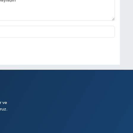
r ve
ruz.