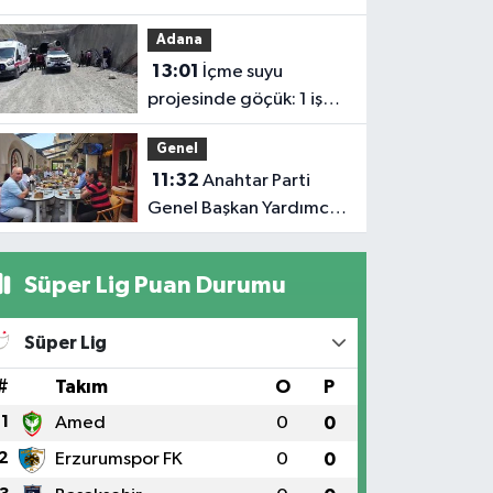
akımına
Adana
kapılan işçi
13:01
İçme suyu
hayatın'dan
projesinde göçük: 1 işçi
oldu
hayatını kaybetti, 1'i
Genel
ağır yaralı
11:32
Anahtar Parti
Genel Başkan Yardımcısı
Demiröz, Iğdır’da Basın
Mensuplarıyla Buluştu
Süper Lig Puan Durumu
Süper Lig
#
Takım
O
P
1
Amed
0
0
2
Erzurumspor FK
0
0