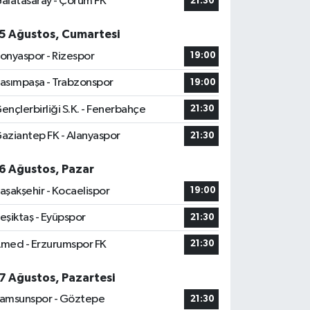
alatasaray - Çorum FK
21:30
5 Ağustos, Cumartesi
onyaspor - Rizespor
19:00
asımpaşa - Trabzonspor
19:00
ençlerbirliği S.K. - Fenerbahçe
21:30
aziantep FK - Alanyaspor
21:30
6 Ağustos, Pazar
aşakşehir - Kocaelispor
19:00
eşiktaş - Eyüpspor
21:30
med - Erzurumspor FK
21:30
7 Ağustos, Pazartesi
amsunspor - Göztepe
21:30