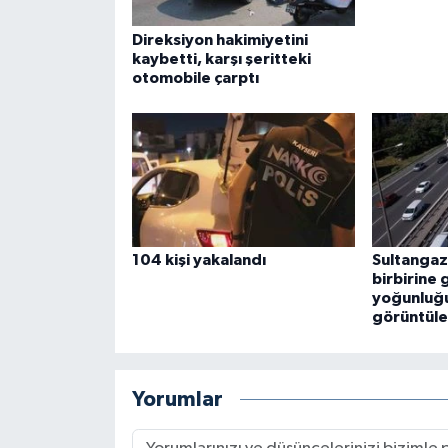
Direksiyon hakimiyetini
kaybetti, karşı şeritteki
otomobile çarptı
104 kişi yakalandı
Sultangaz
birbirine g
yoğunluğ
görüntüle
Yorumlar