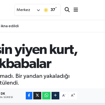
°
37
Merkez
ikna edildi
in yiyen kurt,
akbabalar
tmadı. Bir yandan yakaladığı
tülendi.
1 DK
-
+
A
A
A SÜRESI