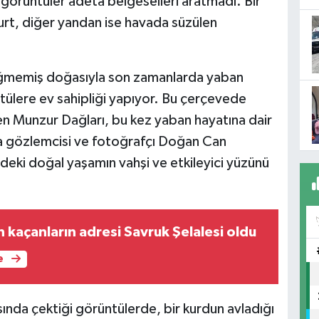
 görüntüler adeta belgeselleri aratmadı. Bir
kurt, diğer yandan ise havada süzülen
 değmemiş doğasıyla son zamanlarda yaban
tülere ev sahipliği yapıyor. Bu çerçevede
ken Munzur Dağları, bu kez yaban hayatına dair
ğa gözlemcisi ve fotoğrafçı Doğan Can
lgedeki doğal yaşamın vahşi ve etkileyici yüzünü
 kaçanların adresi Savruk Şelalesi oldu
e
asında çektiği görüntülerde, bir kurdun avladığı