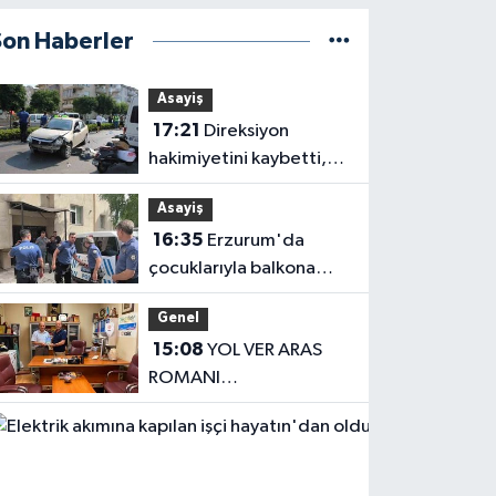
Son Haberler
Asayiş
17:21
Direksiyon
hakimiyetini kaybetti,
karşı şeritteki otomobile
Asayiş
çarptı
16:35
Erzurum'da
çocuklarıyla balkona
çıkan uzaklaştırma
Genel
kararlı koca ikna edildi
15:08
YOL VER ARAS
ROMANI
OKUYUCUSUYLA
Haberler
BULUŞTU
13:04
Elektrik