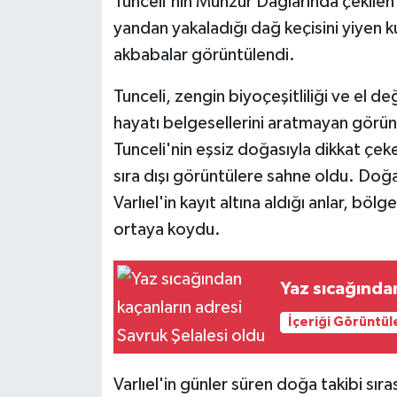
Tunceli'nin Munzur Dağlarında çekilen
yandan yakaladığı dağ keçisini yiyen 
akbabalar görüntülendi.
Tunceli, zengin biyoçeşitliliği ve el
hayatı belgesellerini aratmayan görün
Tunceli'nin eşsiz doğasıyla dikkat çe
sıra dışı görüntülere sahne oldu. Do
Varlıel'in kayıt altına aldığı anlar, bö
ortaya koydu.
Yaz sıcağından
İçeriği Görüntül
Varlıel'in günler süren doğa takibi sır