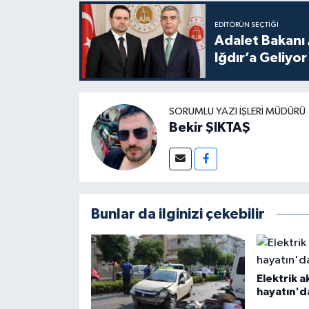
EDITÖRÜN SEÇTIĞI
Adalet Bakanı 
Iğdır’a Geliyor
SORUMLU YAZI İŞLERI MÜDÜRÜ
Bekir ŞIKTAŞ
Bunlar da ilginizi çekebilir
Elektrik a
hayatın'd