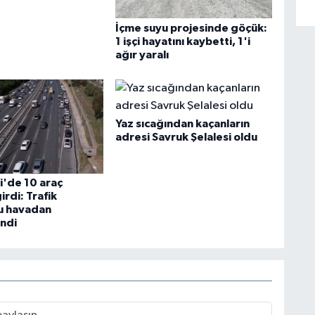
İçme suyu projesinde göçük:
1 işçi hayatını kaybetti, 1'i
ağır yaralı
Yaz sıcağından kaçanların
adresi Savruk Şelalesi oldu
i'de 10 araç
irdi: Trafik
u havadan
ndi