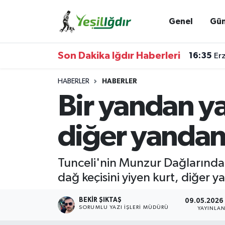
Genel
Gü
Iğdır Nöbetçi Eczaneler
Son Dakika Iğdır Haberleri
16:35
Erz
Iğdır Hava Durumu
HABERLER
HABERLER
İğdir Namaz Vakitleri
Bir yandan ya
Iğdır Trafik Yoğunluk Haritası
diğer yandan
Süper Lig Puan Durumu ve Fikstür
Tunceli'nin Munzur Dağlarında 
Tüm Manşetler
dağ keçisini yiyen kurt, diğer
Son Dakika Haberleri
BEKIR ŞIKTAŞ
09.05.2026 
SORUMLU YAZI İŞLERI MÜDÜRÜ
YAYINLA
Haber Arşivi