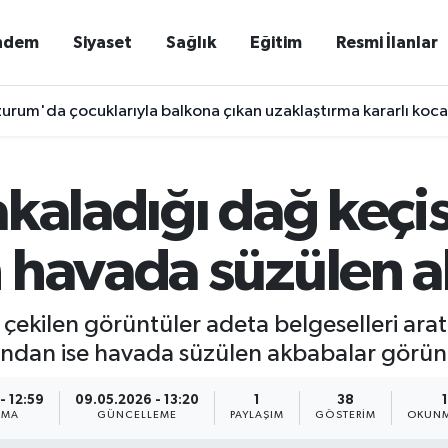
ndem
Siyaset
Sağlık
Eğitim
Resmi İlanlar
urum'da çocuklarıyla balkona çıkan uzaklaştırma kararlı koca 
kaladığı dağ keçis
 havada süzülen 
çekilen görüntüler adeta belgeselleri ara
 yandan ise havada süzülen akbabalar görün
- 12:59
09.05.2026 - 13:20
1
38
NMA
GÜNCELLEME
PAYLAŞIM
GÖSTERIM
OKUNM