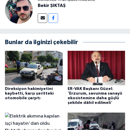
Bekir ŞIKTAŞ
Bunlar da ilginizi çekebilir
Direksiyon hakimiyetini
ER-VAK Başkanı Güzel:
kaybetti, karşı şeritteki
'Erzurum, savunma sanayii
otomobile çarptı
ekosistemine daha güçlü
şekilde dâhil edilmeli'