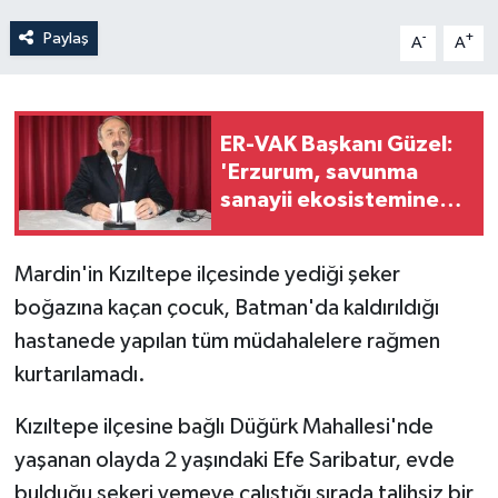
Paylaş
-
+
A
A
ER-VAK Başkanı Güzel:
'Erzurum, savunma
sanayii ekosistemine
daha güçlü şekilde dâhil
edilmeli'
Mardin'in Kızıltepe ilçesinde yediği şeker
boğazına kaçan çocuk, Batman'da kaldırıldığı
hastanede yapılan tüm müdahalelere rağmen
kurtarılamadı.
Kızıltepe ilçesine bağlı Düğürk Mahallesi'nde
yaşanan olayda 2 yaşındaki Efe Saribatur, evde
bulduğu şekeri yemeye çalıştığı sırada talihsiz bir