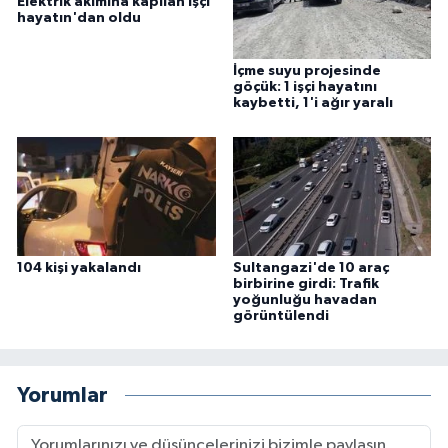
Elektrik akımına kapılan işçi
hayatın'dan oldu
İçme suyu projesinde
göçük: 1 işçi hayatını
kaybetti, 1'i ağır yaralı
104 kişi yakalandı
Sultangazi'de 10 araç
birbirine girdi: Trafik
yoğunluğu havadan
görüntülendi
Yorumlar