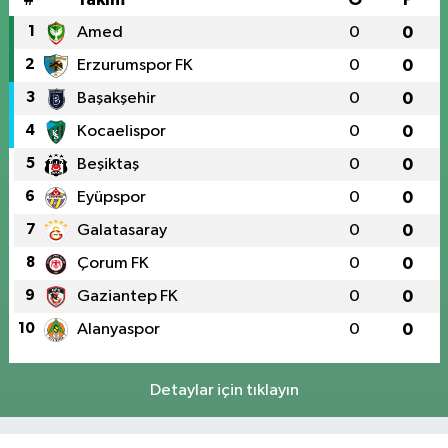
1
Amed
0
0
2
Erzurumspor FK
0
0
3
Başakşehir
0
0
4
Kocaelispor
0
0
5
Beşiktaş
0
0
6
Eyüpspor
0
0
7
Galatasaray
0
0
8
Çorum FK
0
0
9
Gaziantep FK
0
0
10
Alanyaspor
0
0
Detaylar için tıklayın