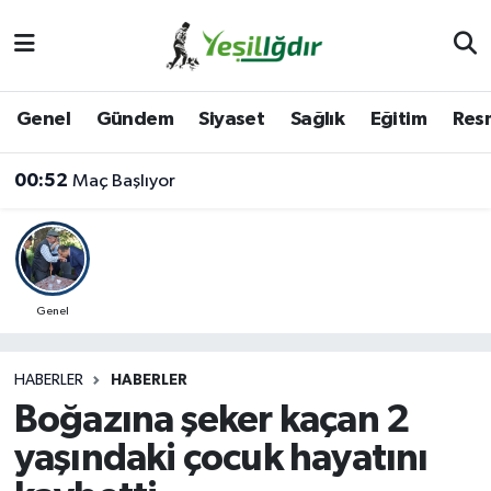
Iğdır Nöbetçi Eczaneler
Genel
Gündem
Siyaset
Sağlık
Eğitim
Resm
00:52
Maç Başlıyor
Iğdır Hava Durumu
00:31
Ressam Murat Çeçen’den Harıbülbül Hediyesi
İğdir Namaz Vakitleri
Iğdır Trafik Yoğunluk Haritası
Süper Lig Puan Durumu ve Fikstür
Genel
Tüm Manşetler
HABERLER
HABERLER
Boğazına şeker kaçan 2
Son Dakika Haberleri
yaşındaki çocuk hayatını
Haber Arşivi