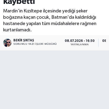
kaybetti
Mardin'in Kızıltepe ilçesinde yediği şeker
boğazına kaçan çocuk, Batman'da kaldırıldığı
hastanede yapılan tüm müdahalelere rağmen
kurtarılamadı.
BEKIR ŞIKTAŞ
08.07.2026 - 16:50
08.0
SORUMLU YAZI İŞLERI MÜDÜRÜ
YAYINLANMA
G