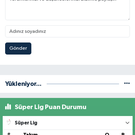
Gönder
Yükleniyor...
Süper Lig Puan Durumu
Süper Lig
#
Takım
O
P