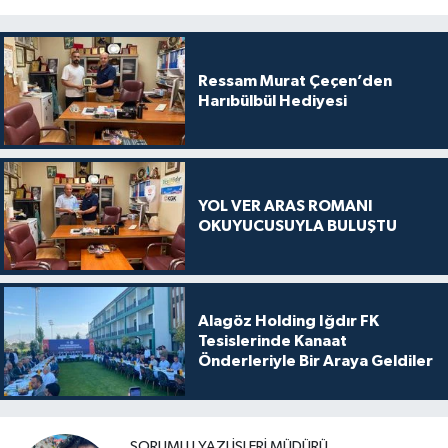
Ressam Murat Çeçen’den
Harıbülbül Hediyesi
YOL VER ARAS ROMANI
OKUYUCUSUYLA BULUŞTU
Alagöz Holding Iğdır FK
Tesislerinde Kanaat
Önderleriyle Bir Araya Geldiler
SORUMLU YAZI İŞLERI MÜDÜRÜ