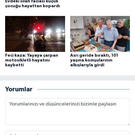
Evdeki silah faciası küçük
çocuğu hayattan kopardı
Feci kaza: Yayaya çarpan
Asrı geride bıraktı, 101
motosikletli hayatını
yaşına komşularının
kaybetti
alkışlarıyla girdi
Yorumlar