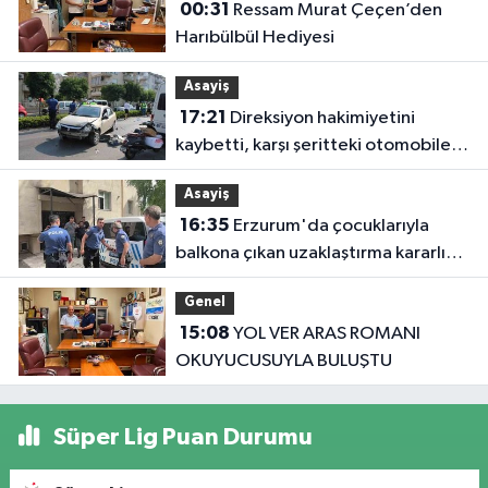
00:31
Ressam Murat Çeçen’den
Harıbülbül Hediyesi
Asayiş
17:21
Direksiyon hakimiyetini
kaybetti, karşı şeritteki otomobile
çarptı
Asayiş
16:35
Erzurum'da çocuklarıyla
balkona çıkan uzaklaştırma kararlı
koca ikna edildi
Genel
15:08
YOL VER ARAS ROMANI
OKUYUCUSUYLA BULUŞTU
Süper Lig Puan Durumu