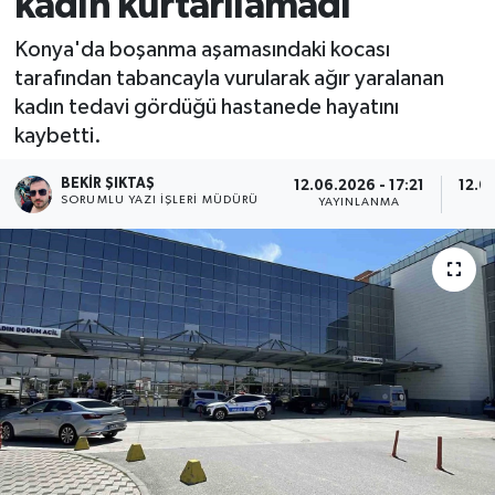
kadın kurtarılamadı
Konya'da boşanma aşamasındaki kocası
tarafından tabancayla vurularak ağır yaralanan
kadın tedavi gördüğü hastanede hayatını
kaybetti.
BEKIR ŞIKTAŞ
12.06.2026 - 17:21
12.0
SORUMLU YAZI İŞLERI MÜDÜRÜ
YAYINLANMA
G