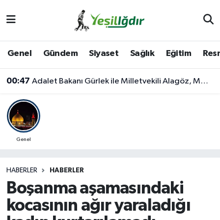
Iğdır Nöbetçi Eczaneler
Genel
Gündem
Siyaset
Sağlık
Eğitim
Resm
Iğdır Hava Durumu
00:47
Adalet Bakanı Gürlek ile Milletvekili Alagöz, MHP İl Başkanlığını Ziyaret Etti
İğdir Namaz Vakitleri
Iğdır Trafik Yoğunluk Haritası
Süper Lig Puan Durumu ve Fikstür
Genel
Tüm Manşetler
HABERLER
HABERLER
Boşanma aşamasındaki
Son Dakika Haberleri
kocasının ağır yaraladığı
Haber Arşivi