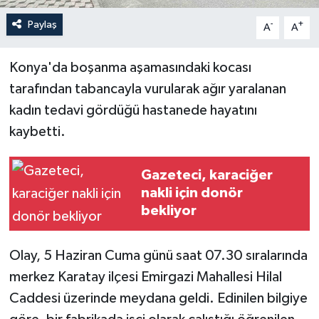
Paylaş
-
+
A
A
Konya'da boşanma aşamasındaki kocası
tarafından tabancayla vurularak ağır yaralanan
kadın tedavi gördüğü hastanede hayatını
kaybetti.
Gazeteci, karaciğer
nakli için donör
bekliyor
Olay, 5 Haziran Cuma günü saat 07.30 sıralarında
merkez Karatay ilçesi Emirgazi Mahallesi Hilal
Caddesi üzerinde meydana geldi. Edinilen bilgiye