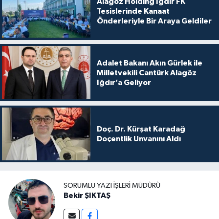
Alagöz Holding Iğdır FK
Tesislerinde Kanaat
Önderleriyle Bir Araya Geldiler
Adalet Bakanı Akın Gürlek ile
Milletvekili Cantürk Alagöz
Iğdır’a Geliyor
Doç. Dr. Kürşat Karadağ
Doçentlik Unvanını Aldı
SORUMLU YAZI İŞLERI MÜDÜRÜ
Bekir ŞIKTAŞ