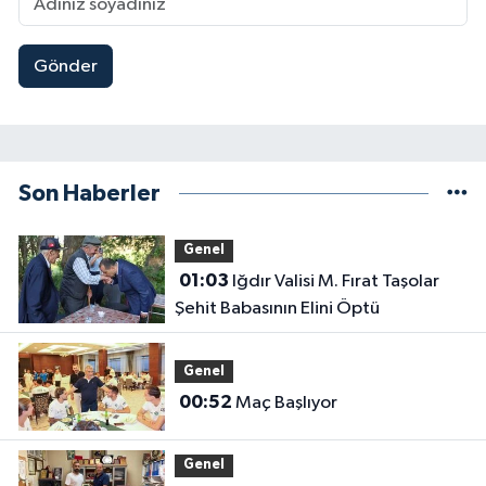
Gönder
Son Haberler
Genel
01:03
Iğdır Valisi M. Fırat Taşolar
Şehit Babasının Elini Öptü
Genel
00:52
Maç Başlıyor
Genel