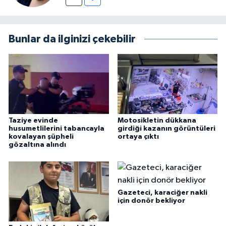
Bunlar da ilginizi çekebilir
Taziye evinde
Motosikletin dükkana
husumetlilerini tabancayla
girdiği kazanın görüntüleri
kovalayan şüpheli
ortaya çıktı
gözaltına alındı
Gazeteci, karaciğer nakli
için donör bekliyor