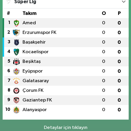
Süper Lig
#
Takım
O
P
1
Amed
0
0
2
Erzurumspor FK
0
0
3
Başakşehir
0
0
4
Kocaelispor
0
0
5
Beşiktaş
0
0
6
Eyüpspor
0
0
7
Galatasaray
0
0
8
Çorum FK
0
0
9
Gaziantep FK
0
0
10
Alanyaspor
0
0
Detaylar için tıklayın