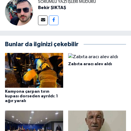
SORUMLU YAZI İŞLERI MÜDÜRÜ
Bekir ŞIKTAŞ
Bunlar da ilginizi çekebilir
Zabıta aracı alev aldı
Kamyona çarpan tırın
kupası dorseden ayrıldı: 1
ağır yaralı