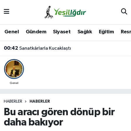
Iğdır Nöbetçi Eczaneler
Genel
Gündem
Siyaset
Sağlık
Eğitim
Resm
Iğdır Hava Durumu
00:42
Sanatkârlarla Kucaklaştı
İğdir Namaz Vakitleri
Iğdır Trafik Yoğunluk Haritası
Süper Lig Puan Durumu ve Fikstür
Genel
Tüm Manşetler
HABERLER
HABERLER
Bu aracı gören dönüp bir
Son Dakika Haberleri
daha bakıyor
Haber Arşivi