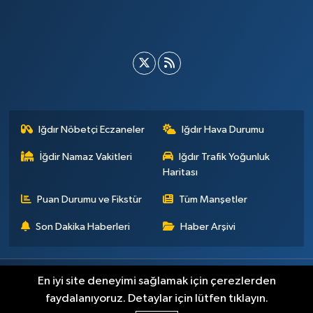
Iğdır Nöbetçi Eczaneler
Iğdır Hava Durumu
İğdir Namaz Vakitleri
Iğdır Trafik Yoğunluk
Haritası
Puan Durumu ve Fikstür
Tüm Manşetler
Son Dakika Haberleri
Haber Arşivi
Künye
İletişim
Çerez Politikası
Gizlilik ilkeleri
En iyi site deneyimi sağlamak için çerezlerden
faydalanıyoruz. Detaylar için lütfen tıklayın.