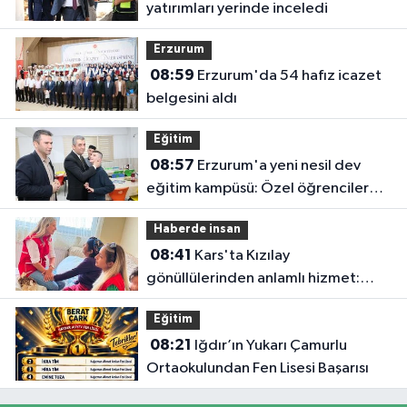
yatırımları yerinde inceledi
Erzurum
08:59
Erzurum'da 54 hafız icazet
belgesini aldı
Eğitim
08:57
Erzurum'a yeni nesil dev
eğitim kampüsü: Özel öğrenciler
geleceğe burada hazırlanacak
Haberde insan
08:41
Kars'ta Kızılay
gönüllülerinden anlamlı hizmet:
Evde bakım hareketiyle yalnızlığa ve
Eğitim
ihtiyaçlara dokunuyorlar
08:21
Iğdır’ın Yukarı Çamurlu
Ortaokulundan Fen Lisesi Başarısı