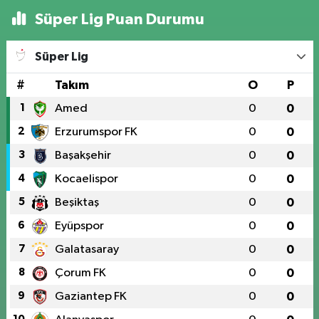
Süper Lig Puan Durumu
Süper Lig
#
Takım
O
P
1
Amed
0
0
2
Erzurumspor FK
0
0
3
Başakşehir
0
0
4
Kocaelispor
0
0
5
Beşiktaş
0
0
6
Eyüpspor
0
0
7
Galatasaray
0
0
8
Çorum FK
0
0
9
Gaziantep FK
0
0