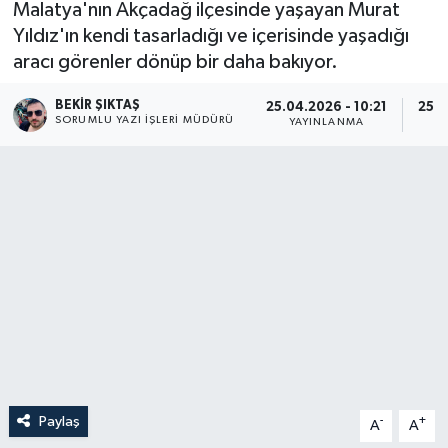
Malatya'nın Akçadağ ilçesinde yaşayan Murat
Yıldız'ın kendi tasarladığı ve içerisinde yaşadığı
aracı görenler dönüp bir daha bakıyor.
BEKIR ŞIKTAŞ
25.04.2026 - 10:21
25.0
SORUMLU YAZI İŞLERI MÜDÜRÜ
YAYINLANMA
G
Paylaş
-
+
A
A