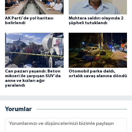
AK Parti'de yol haritası
Muhtara saldırı olayında 2
belirlendi
şüpheli tutuklandı
Can pazarı yaşandı: Beton
Otomobil parka daldı,
mikseri ile çarpışan SUV'da
ortalık savaş alanına döndü
anne ve kızları ağır
yaralandı
Yorumlar