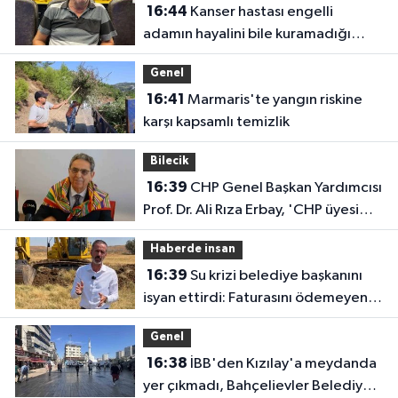
16:44
Kanser hastası engelli
adamın hayalini bile kuramadığı
evine kavuşunca döktüğü gözyaşı
Genel
duygulandırdı
16:41
Marmaris'te yangın riskine
karşı kapsamlı temizlik
Bilecik
16:39
CHP Genel Başkan Yardımcısı
Prof. Dr. Ali Rıza Erbay, 'CHP üyesi
olmak inanç ister, emek ister, yürek
Haberde insan
ister'
16:39
Su krizi belediye başkanını
isyan ettirdi: Faturasını ödemeyen
vatandaşlara böyle seslendi
Genel
16:38
İBB'den Kızılay'a meydanda
yer çıkmadı, Bahçelievler Belediyesi