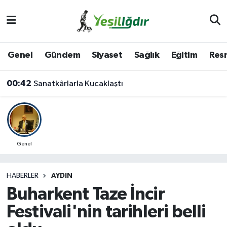
Iğdır Nöbetçi Eczaneler
Genel
Gündem
Siyaset
Sağlık
Eğitim
Resm
Iğdır Hava Durumu
00:42
Sanatkârlarla Kucaklaştı
İğdir Namaz Vakitleri
Iğdır Trafik Yoğunluk Haritası
Süper Lig Puan Durumu ve Fikstür
Genel
Tüm Manşetler
HABERLER
AYDIN
Buharkent Taze İncir
Son Dakika Haberleri
Festivali'nin tarihleri belli
Haber Arşivi