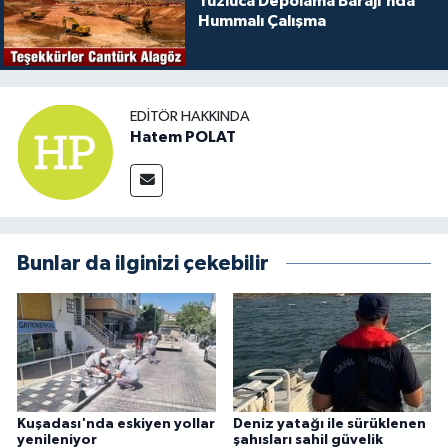
Tuzluca Depolama Barajı’nda
Hummalı Çalışma
EDITÖR HAKKINDA
Hatem POLAT
Bunlar da ilginizi çekebilir
Kuşadası'nda eskiyen yollar
Deniz yatağı ile sürüklenen
yenileniyor
şahısları sahil güvelik