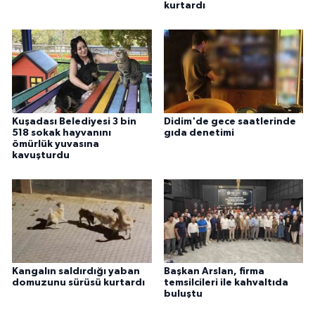
kurtardı
Kuşadası Belediyesi 3 bin
Didim'de gece saatlerinde
518 sokak hayvanını
gıda denetimi
ömürlük yuvasına
kavuşturdu
Kangalın saldırdığı yaban
Başkan Arslan, firma
domuzunu sürüsü kurtardı
temsilcileri ile kahvaltıda
buluştu