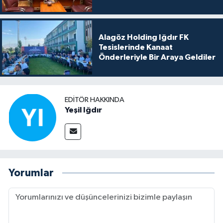
Alagöz Holding Iğdır FK
Tesislerinde Kanaat
Önderleriyle Bir Araya Geldiler
EDITÖR HAKKINDA
Yeşil Iğdır
Yorumlar