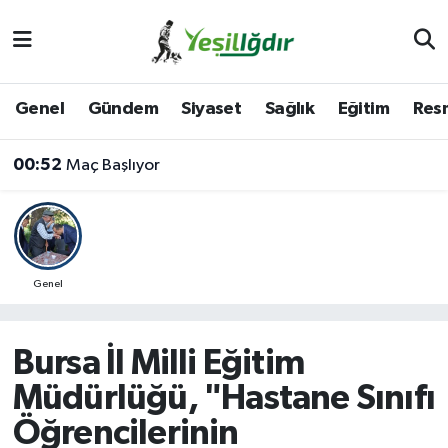
Iğdır Nöbetçi Eczaneler
Genel
Gündem
Siyaset
Sağlık
Eğitim
Resm
Iğdır Hava Durumu
00:52
Maç Başlıyor
İğdir Namaz Vakitleri
Iğdır Trafik Yoğunluk Haritası
Süper Lig Puan Durumu ve Fikstür
Genel
Tüm Manşetler
Bursa İl Milli Eğitim
Son Dakika Haberleri
Müdürlüğü, "Hastane Sınıfı
Öğrencilerinin
Haber Arşivi