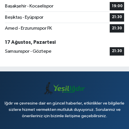
Başakşehir - Kocaelispor
19:00
Beşiktaş - Eyüpspor
21:30
Amed - Erzurumspor FK
21:30
17 Ağustos, Pazartesi
Samsunspor - Göztepe
21:30
Iğdır ve çevresine dair en güncel haberler, etkinlikler ve bilgilerle
sizlere hizmet vermekten mutluluk duyuyoruz. Sorularınız ve
önerileriniz için bizimle iletişime geçebilirsiniz.