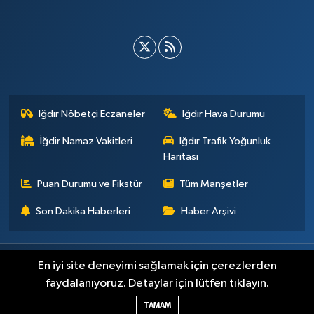
Iğdır Nöbetçi Eczaneler
Iğdır Hava Durumu
İğdir Namaz Vakitleri
Iğdır Trafik Yoğunluk
Haritası
Puan Durumu ve Fikstür
Tüm Manşetler
Son Dakika Haberleri
Haber Arşivi
Künye
İletişim
Çerez Politikası
Gizlilik ilkeleri
En iyi site deneyimi sağlamak için çerezlerden
faydalanıyoruz. Detaylar için lütfen tıklayın.
Haber Yazılımı:
TE Bilişim
TAMAM