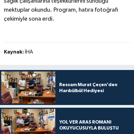
sağlık çalışanlarına teşekkürlerini sunduğu
mektuplar okundu. Program, hatıra fotoğrafı
çekimiyle sona erdi.
Kaynak:
İHA
Ressam Murat Çeçen’den
Harıbülbül Hediyesi
YOL VER ARAS ROMANI
OKUYUCUSUYLA BULUŞTU