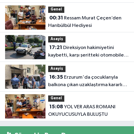
Genel
00:31
Ressam Murat Çeçen’den
Harıbülbül Hediyesi
Asayiş
17:21
Direksiyon hakimiyetini
kaybetti, karşı şeritteki otomobile
çarptı
Asayiş
16:35
Erzurum'da çocuklarıyla
balkona çıkan uzaklaştırma kararlı
koca ikna edildi
Genel
15:08
YOL VER ARAS ROMANI
OKUYUCUSUYLA BULUŞTU