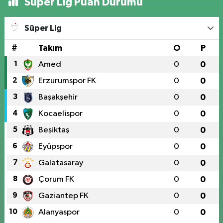
Süper Lig Puan Durumu
Süper Lig
#
Takım
O
P
1
Amed
0
0
2
Erzurumspor FK
0
0
3
Başakşehir
0
0
4
Kocaelispor
0
0
5
Beşiktaş
0
0
6
Eyüpspor
0
0
7
Galatasaray
0
0
8
Çorum FK
0
0
9
Gaziantep FK
0
0
10
Alanyaspor
0
0