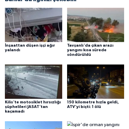
İnşaattan düşen işçi ağır
Tavşanlı'da çıkan arazı
yalandı
yangını kısa sürede
söndürüldü
Kilis'te motosiklet hırsızlığı
150 kilometre hızla geldi,
şüphelileri JASAT'tan
ATV'yi biçti: 1 ölü
kaçamadı