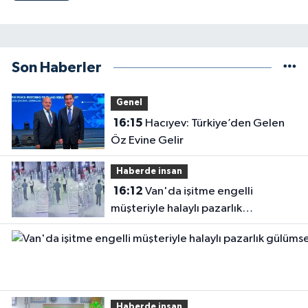
Son Haberler
Genel
16:15
Hacıyev: Türkiye’den Gelen
Öz Evine Gelir
Haberde insan
16:12
Van'da işitme engelli
müşteriyle halaylı pazarlık
gülümsetti
Haberde insan