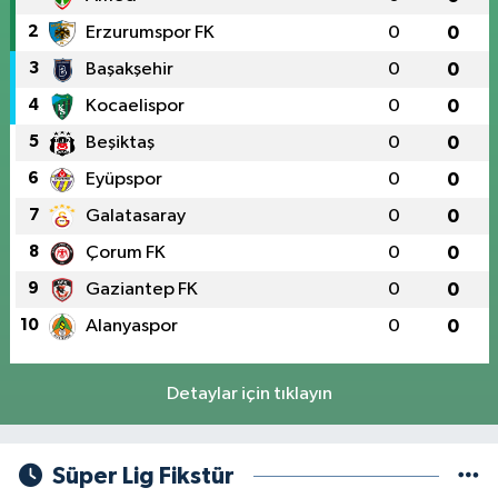
2
Erzurumspor FK
0
0
3
Başakşehir
0
0
4
Kocaelispor
0
0
5
Beşiktaş
0
0
6
Eyüpspor
0
0
7
Galatasaray
0
0
8
Çorum FK
0
0
9
Gaziantep FK
0
0
10
Alanyaspor
0
0
Detaylar için tıklayın
Süper Lig Fikstür