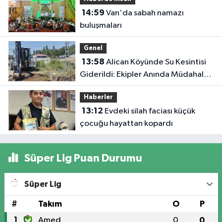
14:59
Van'da sabah namazı
buluşmaları
Genel
13:58
Alican Köyünde Su Kesintisi
Giderildi: Ekipler Anında Müdahale
Etti
Haberler
13:12
Evdeki silah faciası küçük
çocuğu hayattan kopardı
Süper Lig Puan Durumu
Süper Lig
#
Takım
O
P
1
Amed
0
0