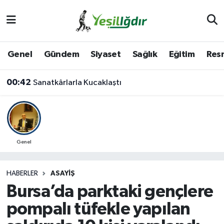
Iğdır Nöbetçi Eczaneler
Genel
Gündem
Siyaset
Sağlık
Eğitim
Resm
Iğdır Hava Durumu
00:42
Sanatkârlarla Kucaklaştı
İğdir Namaz Vakitleri
Iğdır Trafik Yoğunluk Haritası
Süper Lig Puan Durumu ve Fikstür
Genel
Tüm Manşetler
HABERLER
ASAYIŞ
Bursa’da parktaki gençlere
Son Dakika Haberleri
pompalı tüfekle yapılan
Haber Arşivi