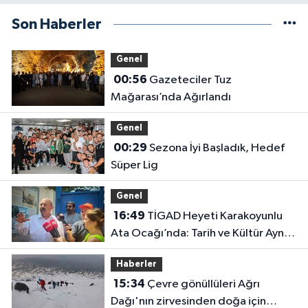
Son Haberler
Genel
00:56
Gazeteciler Tuz
Mağarası’nda Ağırlandı
Genel
00:29
Sezona İyi Başladık, Hedef
Süper Lig
Genel
16:49
TİGAD Heyeti Karakoyunlu
Ata Ocağı’nda: Tarih ve Kültür Aynı
Çatı Altında Buluştu
Haberler
15:34
Çevre gönüllüleri Ağrı
Dağı'nın zirvesinden doğa için