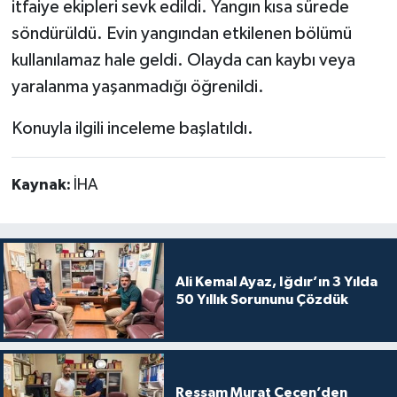
itfaiye ekipleri sevk edildi. Yangın kısa sürede
söndürüldü. Evin yangından etkilenen bölümü
kullanılamaz hale geldi. Olayda can kaybı veya
yaralanma yaşanmadığı öğrenildi.
Konuyla ilgili inceleme başlatıldı.
Kaynak:
İHA
Ali Kemal Ayaz, Iğdır’ın 3 Yılda
50 Yıllık Sorununu Çözdük
Ressam Murat Çeçen’den