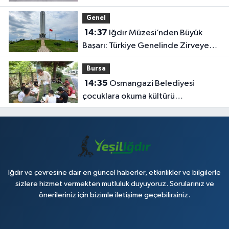
seslendi
Genel
14:37
Iğdır Müzesi’nden Büyük
Başarı: Türkiye Genelinde Zirveye
Yerleşti!
Bursa
14:35
Osmangazi Belediyesi
çocuklara okuma kültürü
kazandırıyor
Iğdır ve çevresine dair en güncel haberler, etkinlikler ve bilgilerle
sizlere hizmet vermekten mutluluk duyuyoruz. Sorularınız ve
önerileriniz için bizimle iletişime geçebilirsiniz.