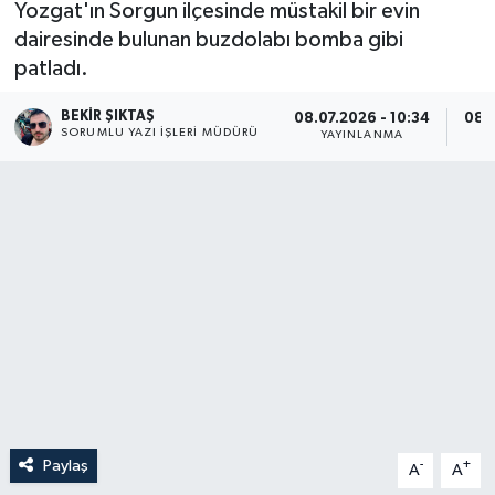
Yozgat'ın Sorgun ilçesinde müstakil bir evin
dairesinde bulunan buzdolabı bomba gibi
patladı.
BEKIR ŞIKTAŞ
08.07.2026 - 10:34
08.0
SORUMLU YAZI İŞLERI MÜDÜRÜ
YAYINLANMA
Paylaş
-
+
A
A