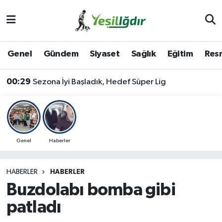
Iğdır Nöbetçi Eczaneler
Genel
Gündem
Siyaset
Sağlık
Eğitim
Resm
Iğdır Hava Durumu
00:29
Sezona İyi Başladık, Hedef Süper Lig
İğdir Namaz Vakitleri
Iğdır Trafik Yoğunluk Haritası
Süper Lig Puan Durumu ve Fikstür
Genel
Haberler
Tüm Manşetler
HABERLER
HABERLER
Buzdolabı bomba gibi
Son Dakika Haberleri
patladı
Haber Arşivi