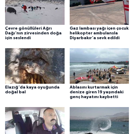
Çevre gönüllüleri Ağrı
Gaz lambası yağı içen çocuk
Dağı'nın zirvesinden doğa
helikopter ambulansla
için seslendi
Diyarbakır'a sevk edildi
Elazığ'da kaya oyuğunda
Ablasını kurtarmak için
doğal bal
denize giren 19 yaşındaki
genç hayatını kaybetti