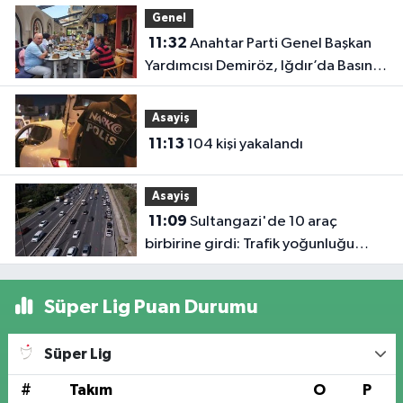
Genel
11:32
Anahtar Parti Genel Başkan
Yardımcısı Demiröz, Iğdır’da Basın
Mensuplarıyla Buluştu
Asayiş
11:13
104 kişi yakalandı
Asayiş
11:09
Sultangazi'de 10 araç
birbirine girdi: Trafik yoğunluğu
havadan görüntülendi
Süper Lig Puan Durumu
Süper Lig
#
Takım
O
P