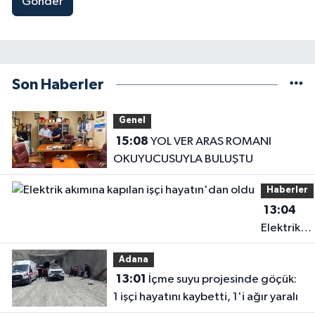
Gönder
Son Haberler
Genel
15:08
YOL VER ARAS ROMANI
OKUYUCUSUYLA BULUŞTU
Haberler
13:04
Elektrik
akımına
Adana
kapılan işç
13:01
İçme suyu projesinde göçük:
hayatın'd
1 işçi hayatını kaybetti, 1'i ağır yaralı
oldu