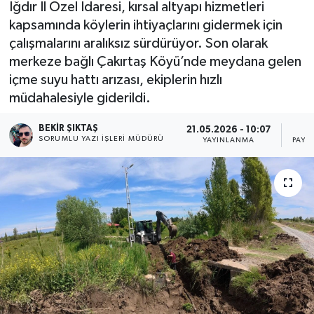
Iğdır İl Özel İdaresi, kırsal altyapı hizmetleri
kapsamında köylerin ihtiyaçlarını gidermek için
çalışmalarını aralıksız sürdürüyor. Son olarak
merkeze bağlı Çakırtaş Köyü’nde meydana gelen
içme suyu hattı arızası, ekiplerin hızlı
müdahalesiyle giderildi.
BEKIR ŞIKTAŞ
21.05.2026 - 10:07
SORUMLU YAZI İŞLERI MÜDÜRÜ
YAYINLANMA
PAYL