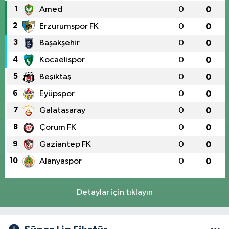
1
Amed
0
0
2
Erzurumspor FK
0
0
3
Başakşehir
0
0
4
Kocaelispor
0
0
5
Beşiktaş
0
0
6
Eyüpspor
0
0
7
Galatasaray
0
0
8
Çorum FK
0
0
9
Gaziantep FK
0
0
10
Alanyaspor
0
0
Detaylar için tıklayın