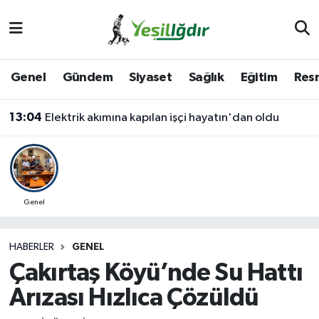
Iğdır Nöbetçi Eczaneler
Genel
Gündem
Siyaset
Sağlık
Eğitim
Resm
Iğdır Hava Durumu
13:04
Elektrik akımına kapılan işçi hayatın'dan oldu
İğdir Namaz Vakitleri
Iğdır Trafik Yoğunluk Haritası
Süper Lig Puan Durumu ve Fikstür
Genel
Tüm Manşetler
HABERLER
GENEL
Çakırtaş Köyü’nde Su Hattı
Son Dakika Haberleri
Arızası Hızlıca Çözüldü
Haber Arşivi