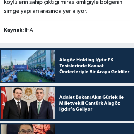
köylülerin sahip çıktığı miras kimliğiyle bölgenin
simge yapıları arasında yer alıyor.
Kaynak:
İHA
Alagöz Holding Iğdır FK
Tesislerinde Kanaat
Önderleriyle Bir Araya Geldiler
Adalet Bakanı Akın Gürlek ile
Milletvekili Cantürk Alagöz
Iğdır’a Geliyor