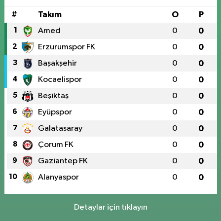
#
Takım
O
P
1
Amed
0
0
2
Erzurumspor FK
0
0
3
Başakşehir
0
0
4
Kocaelispor
0
0
5
Beşiktaş
0
0
6
Eyüpspor
0
0
7
Galatasaray
0
0
8
Çorum FK
0
0
9
Gaziantep FK
0
0
10
Alanyaspor
0
0
Detaylar için tıklayın