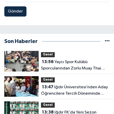
Gönder
Son Haberler
Genel
13:56
Yaycı Spor Kulübü
Sporcularından Zorlu Muay Thai
Eğitimi
Genel
13:47
Iğdır Üniversitesi’nden Aday
Öğrencilere Tercih Döneminde
Rehberlik Desteği
Genel
13:38
Iğdır FK’da Yeni Sezon