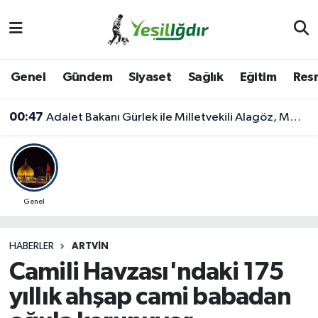
Iğdır Nöbetçi Eczaneler
Genel
Gündem
Siyaset
Sağlık
Eğitim
Resm
Iğdır Hava Durumu
00:47
Adalet Bakanı Gürlek ile Milletvekili Alagöz, MHP İl Başkanlığını Ziyaret Etti
İğdir Namaz Vakitleri
Iğdır Trafik Yoğunluk Haritası
Süper Lig Puan Durumu ve Fikstür
Genel
Tüm Manşetler
HABERLER
ARTVIN
Camili Havzası'ndaki 175
Son Dakika Haberleri
yıllık ahşap cami babadan
Haber Arşivi