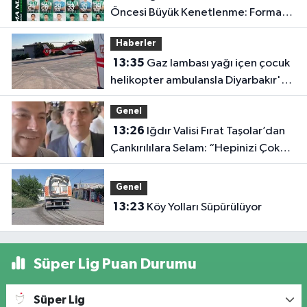
Öncesi Büyük Kenetlenme: Forma
Numaraları Belli Oldu
Haberler
13:35
Gaz lambası yağı içen çocuk
helikopter ambulansla Diyarbakır'a
sevk edildi
Genel
13:26
Iğdır Valisi Fırat Taşolar’dan
Çankırılılara Selam: “Hepinizi Çok
Seviyorum”
Genel
13:23
Köy Yolları Süpürülüyor
Süper Lig Puan Durumu
Süper Lig