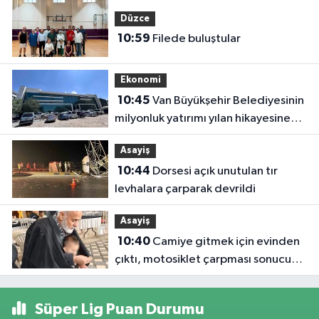
ad
Düzce
Sa
10:59
Filede buluştular
Şe
ol
Ekonomi
10:45
Van Büyükşehir Belediyesinin
milyonluk yatırımı yılan hikayesine
döndü
Asayiş
10:44
Dorsesi açık unutulan tır
levhalara çarparak devrildi
Asayiş
10:40
Camiye gitmek için evinden
çıktı, motosiklet çarpması sonucu
öldü
Süper Lig Puan Durumu