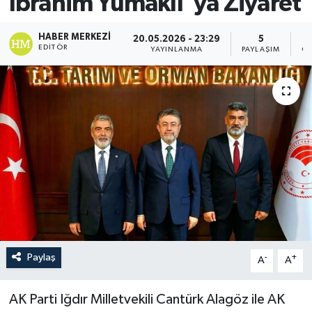
İbrahim Yumaklı ’ya Ziyaret
HABER MERKEZI
20.05.2026 - 23:29
5
EDITÖR
YAYINLANMA
PAYLAŞIM
GÖ
Paylaş
-
+
A
A
AK Parti Iğdır Milletvekili Cantürk Alagöz ile AK