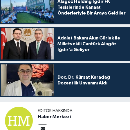
Alagöz Holding Iğdır FK
Tesislerinde Kanaat
Önderleriyle Bir Araya Geldiler
Adalet Bakanı Akın Gürlek ile
Milletvekili Cantürk Alagöz
Iğdır’a Geliyor
Doç. Dr. Kürşat Karadağ
Doçentlik Unvanını Aldı
EDITÖR HAKKINDA
Haber Merkezi