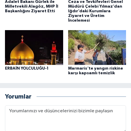
Adalet Bakanı Gürlek ile
Ceza ve Tevkifevleri Genel
Milletvekili Alagöz, MHP İl
Müdürü Çelebi Yılmaz’dan
Başkanlığını Ziyaret Etti
Iğdır’daki Kurumlara
Ziyaret ve Üretim
İncelemesi
ERBAİN YOLCULUĞU-1
Marmaris'te yangın riskine
karşı kapsamlı temizlik
Yorumlar