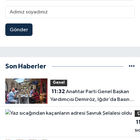
Gönder
Son Haberler
Genel
11:32
Anahtar Parti Genel Başkan
Yardımcısı Demiröz, Iğdır’da Basın
Mensuplarıyla Buluştu
Ç
1
sı
ka