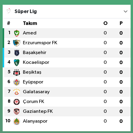
Süper Lig
#
Takım
O
P
1
Amed
0
0
2
Erzurumspor FK
0
0
3
Başakşehir
0
0
4
Kocaelispor
0
0
5
Beşiktaş
0
0
6
Eyüpspor
0
0
7
Galatasaray
0
0
8
Çorum FK
0
0
9
Gaziantep FK
0
0
10
Alanyaspor
0
0