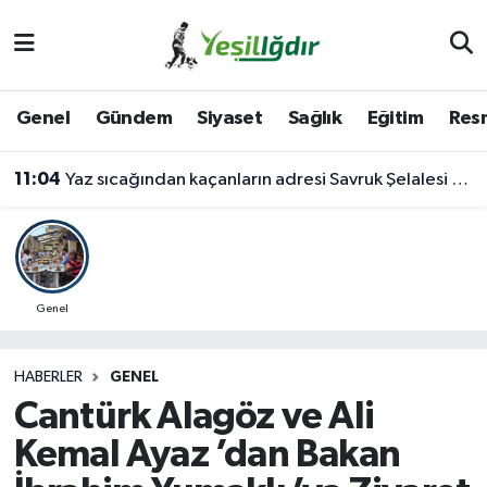
Iğdır Nöbetçi Eczaneler
Genel
Gündem
Siyaset
Sağlık
Eğitim
Resm
Iğdır Hava Durumu
11:04
Yaz sıcağından kaçanların adresi Savruk Şelalesi oldu
İğdir Namaz Vakitleri
Iğdır Trafik Yoğunluk Haritası
Süper Lig Puan Durumu ve Fikstür
Genel
Tüm Manşetler
HABERLER
GENEL
Cantürk Alagöz ve Ali
Son Dakika Haberleri
Kemal Ayaz ’dan Bakan
Haber Arşivi