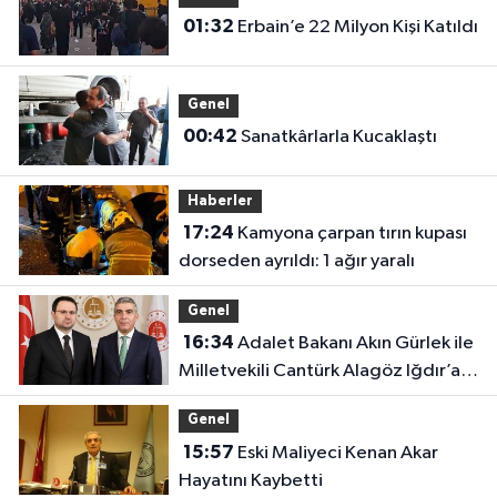
01:32
Erbain’e 22 Milyon Kişi Katıldı
Genel
00:42
Sanatkârlarla Kucaklaştı
Haberler
17:24
Kamyona çarpan tırın kupası
dorseden ayrıldı: 1 ağır yaralı
Genel
16:34
Adalet Bakanı Akın Gürlek ile
Milletvekili Cantürk Alagöz Iğdır’a
Geliyor
Genel
15:57
Eski Maliyeci Kenan Akar
Hayatını Kaybetti