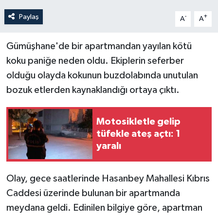
Paylaş
-
+
A
A
Gümüşhane'de bir apartmandan yayılan kötü
koku paniğe neden oldu. Ekiplerin seferber
olduğu olayda kokunun buzdolabında unutulan
bozuk etlerden kaynaklandığı ortaya çıktı.
Motosikletle gelip
tüfekle ateş açtı: 1
yaralı
Olay, gece saatlerinde Hasanbey Mahallesi Kıbrıs
Caddesi üzerinde bulunan bir apartmanda
meydana geldi. Edinilen bilgiye göre, apartman