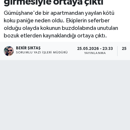
girmesiyle ortaya çıktı
Gümüşhane'de bir apartmandan yayılan kötü
koku paniğe neden oldu. Ekiplerin seferber
olduğu olayda kokunun buzdolabında unutulan
bozuk etlerden kaynaklandığı ortaya çıktı.
BEKIR ŞIKTAŞ
25.05.2026 - 23:33
25.0
SORUMLU YAZI İŞLERI MÜDÜRÜ
YAYINLANMA