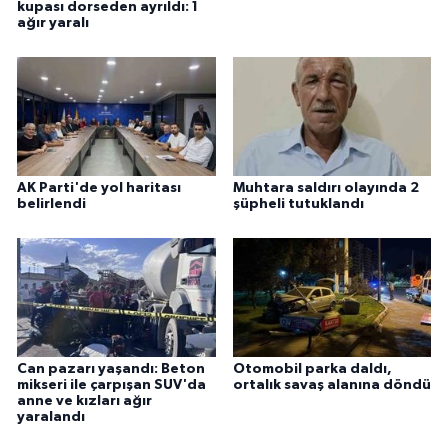
kupası dorseden ayrıldı: 1
ağır yaralı
AK Parti'de yol haritası
Muhtara saldırı olayında 2
belirlendi
şüpheli tutuklandı
Can pazarı yaşandı: Beton
Otomobil parka daldı,
mikseri ile çarpışan SUV'da
ortalık savaş alanına döndü
anne ve kızları ağır
yaralandı