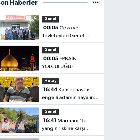
Son Haberler
Genel
00:05
Ceza ve
Tevkifevleri Genel
Müdürü Çelebi
Genel
Yılmaz’dan Iğdır’daki
00:05
ERBAİN
Kurumlara Ziyaret ve
YOLCULUĞU-1
Üretim İncelemesi
Hatay
16:44
Kanser hastası
engelli adamın hayalini
bile kuramadığı evine
Genel
kavuşunca döktüğü
16:41
Marmaris'te
gözyaşı duygulandırdı
yangın riskine karşı
kapsamlı temizlik