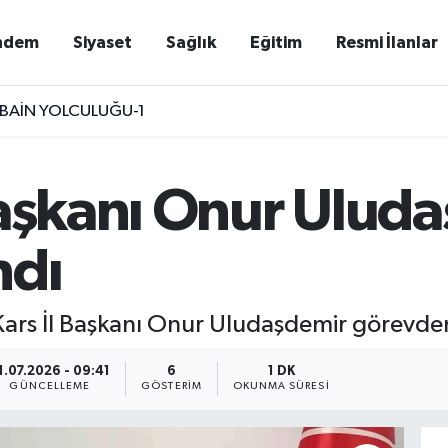
ndem
Siyaset
Sağlık
Eğitim
Resmi İlanlar
BAİN YOLCULUĞU-1
Başkanı Onur Ulud
ndı
Kars İl Başkanı Onur Uludaşdemir görevden
1.07.2026 - 09:41
6
1 DK
GÜNCELLEME
GÖSTERIM
OKUNMA SÜRESI