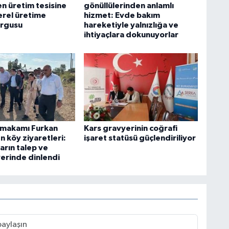
n üretim tesisine
gönüllülerinden anlamlı
erel üretime
hizmet: Evde bakım
urgusu
hareketiyle yalnızlığa ve
ihtiyaçlara dokunuyorlar
ymakamı Furkan
Kars gravyerinin coğrafi
 köy ziyaretleri:
işaret statüsü güçlendiriliyor
arın talep ve
yerinde dinlendi