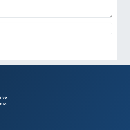
r ve
ruz.