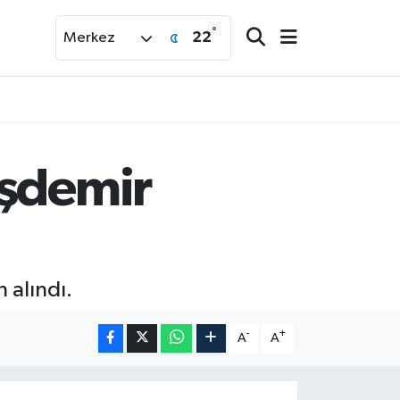
°
22
Merkez
aşdemir
 alındı.
-
+
A
A