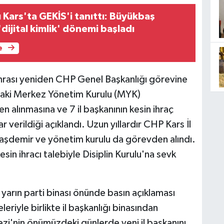
Kars'ta GEKİS'i tanıttı: Büyükbaş
'dijital kimlik' dönemi başladı
e
nrası yeniden CHP Genel Başkanlığı görevine
daki Merkez Yönetim Kurulu (MYK)
n alınmasına ve 7 il başkanının kesin ihraç
r verildiği açıklandı. Uzun yıllardır CHP Kars İl
daşdemir ve yönetim kurulu da görevden alındı.
sin ihracı talebiyle Disiplin Kurulu'na sevk
arın parti binası önünde basın açıklaması
riyle birlikte il başkanlığı binasından
ezi'nin önümüzdeki günlerde yeni il başkanını