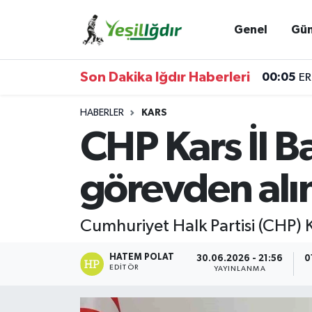
Genel
Gü
Iğdır Nöbetçi Eczaneler
Son Dakika Iğdır Haberleri
00:05
ER
Iğdır Hava Durumu
HABERLER
KARS
İğdir Namaz Vakitleri
CHP Kars İl 
Iğdır Trafik Yoğunluk Haritası
görevden alı
Süper Lig Puan Durumu ve Fikstür
Cumhuriyet Halk Partisi (CHP) 
Tüm Manşetler
HATEM POLAT
30.06.2026 - 21:56
0
Son Dakika Haberleri
EDITÖR
YAYINLANMA
Haber Arşivi