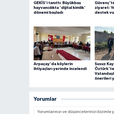
GEKİS'i tanıttı: Büyükbaş
Güvenç'te
hayvancılıkta 'dijital kimlik'
ziyaret: Y
dönemi başladı
destek v
Arpaçay'da köylerin
Susuz Ka
ihtiyaçları yerinde incelendi
Öztürk'ten
Vatandaşl
önerileri 
Yorumlar