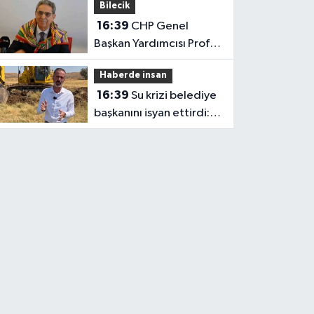
Bilecik
16:39
CHP Genel
Başkan Yardımcısı Prof.
Dr. Ali Rıza Erbay, 'CHP
Haberde insan
üyesi olmak inanç ister,
16:39
Su krizi belediye
emek ister, yürek ister'
başkanını isyan ettirdi:
Faturasını ödemeyen
vatandaşlara böyle
seslendi