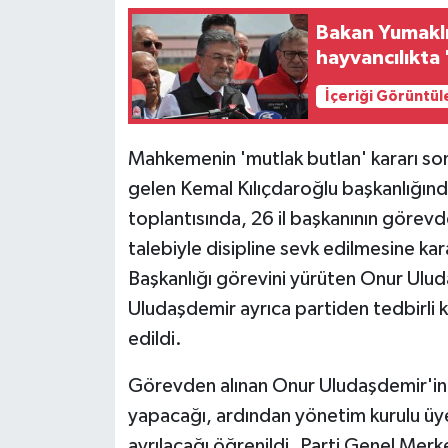
Bakan Yumaklı 
hayvancılıkta 
İçeriği Görüntül
Mahkemenin 'mutlak butlan' kararı so
gelen Kemal Kılıçdaroğlu başkanlığın
toplantısında, 26 il başkanının görevde
talebiyle disipline sevk edilmesine kara
Başkanlığı görevini yürüten Onur Ulu
Uludaşdemir ayrıca partiden tedbirli ke
edildi.
Görevden alınan Onur Uludaşdemir'in y
yapacağı, ardından yönetim kurulu üyele
ayrılacağı öğrenildi. Parti Genel Merk