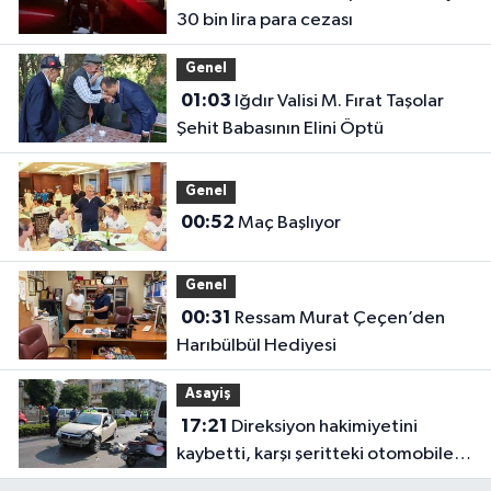
30 bin lira para cezası
Genel
01:03
Iğdır Valisi M. Fırat Taşolar
Şehit Babasının Elini Öptü
Genel
00:52
Maç Başlıyor
Genel
00:31
Ressam Murat Çeçen’den
Harıbülbül Hediyesi
Asayiş
17:21
Direksiyon hakimiyetini
kaybetti, karşı şeritteki otomobile
çarptı