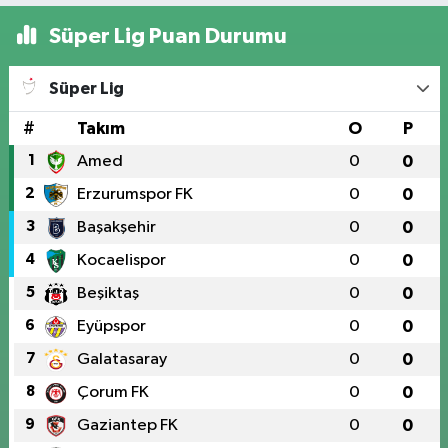
Süper Lig Puan Durumu
Süper Lig
#
Takım
O
P
1
Amed
0
0
2
Erzurumspor FK
0
0
3
Başakşehir
0
0
4
Kocaelispor
0
0
5
Beşiktaş
0
0
6
Eyüpspor
0
0
7
Galatasaray
0
0
8
Çorum FK
0
0
9
Gaziantep FK
0
0