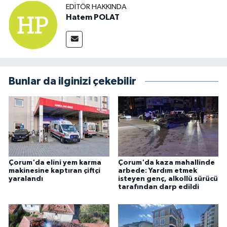
EDITÖR HAKKINDA
Hatem POLAT
Bunlar da ilginizi çekebilir
Çorum'da elini yem karma
Çorum'da kaza mahallinde
makinesine kaptıran çiftçi
arbede: Yardım etmek
yaralandı
isteyen genç, alkollü sürücü
tarafından darp edildi