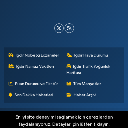
Iğdır Nöbetçi Eczaneler
Iğdır Hava Durumu
İğdir Namaz Vakitleri
Iğdır Trafik Yoğunluk
Haritası
Puan Durumu ve Fikstür
Tüm Manşetler
Son Dakika Haberleri
Haber Arşivi
Künye
İletişim
Çerez Politikası
Gizlilik ilkeleri
En iyi site deneyimi sağlamak için çerezlerden
faydalanıyoruz. Detaylar için lütfen tıklayın.