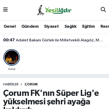
Iğdır Nöbetçi Eczaneler
Genel
Gündem
Siyaset
Sağlık
Eğitim
Resm
Iğdır Hava Durumu
00:47
Adalet Bakanı Gürlek ile Milletvekili Alagöz, MHP İl Başkanlığını Ziyaret Etti
İğdir Namaz Vakitleri
Iğdır Trafik Yoğunluk Haritası
Süper Lig Puan Durumu ve Fikstür
Genel
Tüm Manşetler
HABERLER
ÇORUM
Çorum FK'nın Süper Lig'e
Son Dakika Haberleri
yükselmesi şehri ayağa
Haber Arşivi