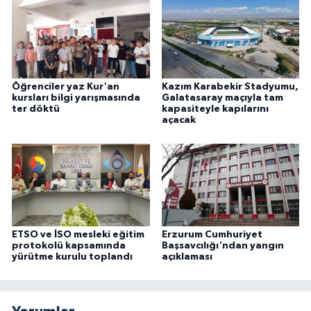
Öğrenciler yaz Kur'an
Kazım Karabekir Stadyumu,
kursları bilgi yarışmasında
Galatasaray maçıyla tam
ter döktü
kapasiteyle kapılarını
açacak
ETSO ve İSO mesleki eğitim
Erzurum Cumhuriyet
protokolü kapsamında
Başsavcılığı'ndan yangın
yürütme kurulu toplandı
açıklaması