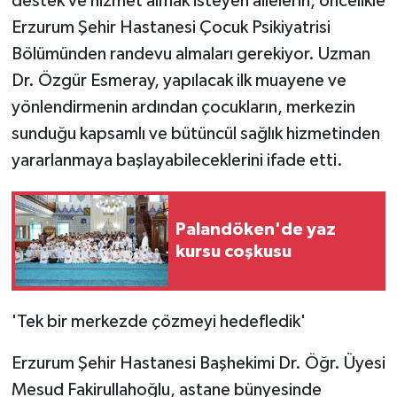
destek ve hizmet almak isteyen ailelerin, öncelikle
Erzurum Şehir Hastanesi Çocuk Psikiyatrisi
Bölümünden randevu almaları gerekiyor. Uzman
Dr. Özgür Esmeray, yapılacak ilk muayene ve
yönlendirmenin ardından çocukların, merkezin
sunduğu kapsamlı ve bütüncül sağlık hizmetinden
yararlanmaya başlayabileceklerini ifade etti.
Palandöken'de yaz
kursu coşkusu
'Tek bir merkezde çözmeyi hedefledik'
Erzurum Şehir Hastanesi Başhekimi Dr. Öğr. Üyesi
Mesud Fakirullahoğlu, astane bünyesinde