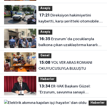
Asayiş
17:21
Direksiyon hakimiyetini
kaybetti, karşı şeritteki otomobile
çarptı
Asayiş
16:35
Erzurum'da çocuklarıyla
balkona çıkan uzaklaştırma kararlı
koca ikna edildi
Genel
15:08
YOL VER ARAS ROMANI
OKUYUCUSUYLA BULUŞTU
Haberler
13:34
ER-VAK Başkanı Güzel:
'Erzurum, savunma sanayii
ekosistemine daha güçlü şekilde
Haberler
dâhil edilmeli'