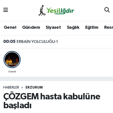
Iğdır Nöbetçi Eczaneler
Genel
Gündem
Siyaset
Sağlık
Eğitim
Resm
Iğdır Hava Durumu
00:05
ERBAİN YOLCULUĞU-1
İğdir Namaz Vakitleri
Iğdır Trafik Yoğunluk Haritası
Süper Lig Puan Durumu ve Fikstür
Genel
Tüm Manşetler
HABERLER
ERZURUM
ÇÖZGEM hasta kabulüne
Son Dakika Haberleri
başladı
Haber Arşivi