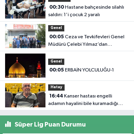
00:30
Hastane bahçesinde silahlı
saldırı: 1'i çocuk 2 yaralı
Genel
00:05
Ceza ve Tevkifevleri Genel
Müdürü Çelebi Yılmaz’dan
Iğdır’daki Kurumlara Ziyaret ve
Üretim İncelemesi
Genel
00:05
ERBAİN YOLCULUĞU-1
Hatay
16:44
Kanser hastası engelli
adamın hayalini bile kuramadığı
evine kavuşunca döktüğü gözyaşı
duygulandırdı
Süper Lig Puan Durumu