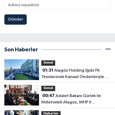
Gönder
Son Haberler
Genel
01:31
Alagöz Holding Iğdır FK
Tesislerinde Kanaat Önderleriyle Bir
Araya Geldiler
Genel
00:47
Adalet Bakanı Gürlek ile
Milletvekili Alagöz, MHP İl
Başkanlığını Ziyaret Etti
Haberler