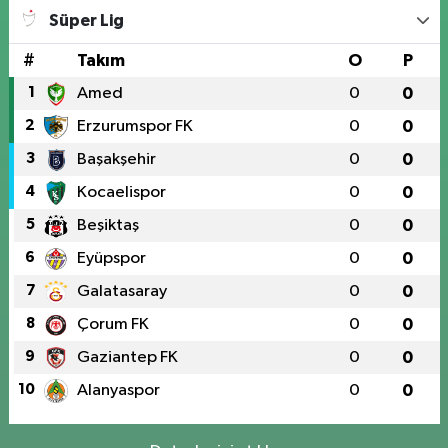
Süper Lig
#
Takım
O
P
1
Amed
0
0
2
Erzurumspor FK
0
0
3
Başakşehir
0
0
4
Kocaelispor
0
0
5
Beşiktaş
0
0
6
Eyüpspor
0
0
7
Galatasaray
0
0
8
Çorum FK
0
0
9
Gaziantep FK
0
0
10
Alanyaspor
0
0