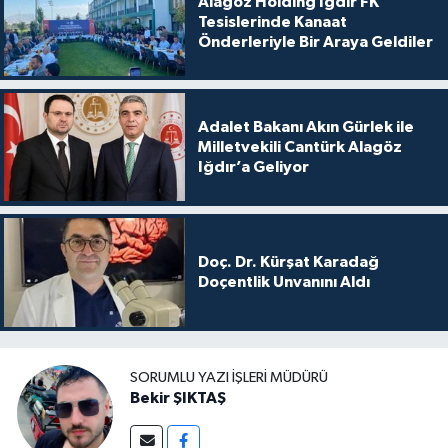
Alagöz Holding Iğdır FK
Tesislerinde Kanaat
Önderleriyle Bir Araya Geldiler
Adalet Bakanı Akın Gürlek ile
Milletvekili Cantürk Alagöz
Iğdır’a Geliyor
Doç. Dr. Kürşat Karadağ
Doçentlik Unvanını Aldı
SORUMLU YAZI İŞLERI MÜDÜRÜ
Bekir ŞIKTAŞ