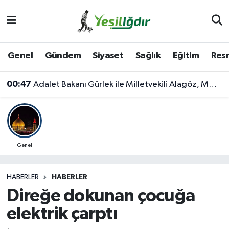
Iğdır Nöbetçi Eczaneler
Genel
Gündem
Siyaset
Sağlık
Eğitim
Resm
Iğdır Hava Durumu
00:47
Adalet Bakanı Gürlek ile Milletvekili Alagöz, MHP İl Başkanlığını Ziyaret Etti
İğdir Namaz Vakitleri
Iğdır Trafik Yoğunluk Haritası
Süper Lig Puan Durumu ve Fikstür
Genel
Tüm Manşetler
HABERLER
HABERLER
Direğe dokunan çocuğa
Son Dakika Haberleri
elektrik çarptı
Haber Arşivi