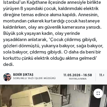
İstanbul'un Kağıthane ilçesinde annesiyle birlikte
yürüyen 8 yaşındaki çocuk, kaldırımdaki elektrik
direğine temas edince akıma kapıldı. Annesinin,
montundan çekerek kurtardığı çocuk hastaneye
kaldırılırken, olay anı güvenlik kamerasına yansıdı.
Büyük şok yaşayan kadın, olay yerinde
yaşadıkların anlatarak, 'Çocuk çıldırmış gibiydi,
gözleri dönmüştü, yukarıya bakıyor, sağa bakıyor,
sola bakıyor, çıldırmış gibiydi. O daha da beni bir
korkuttu çünkü elektrik olduğu aklıma gelmedi'
dedi.
BEKIR ŞIKTAŞ
11.05.2026 - 16:58
11.0
SORUMLU YAZI İŞLERI MÜDÜRÜ
YAYINLANMA
G