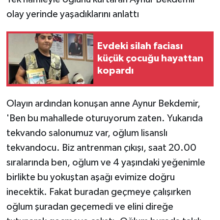
olay yerinde yaşadıklarını anlattı
Evdeki silah faciası
küçük çocuğu hayattan
kopardı
Olayın ardından konuşan anne Aynur Bekdemir,
'Ben bu mahallede oturuyorum zaten. Yukarıda
tekvando salonumuz var, oğlum lisanslı
tekvandocu. Biz antrenman çıkışı, saat 20.00
sıralarında ben, oğlum ve 4 yaşındaki yeğenimle
birlikte bu yokuştan aşağı evimize doğru
inecektik. Fakat buradan geçmeye çalışırken
oğlum şuradan geçemedi ve elini direğe