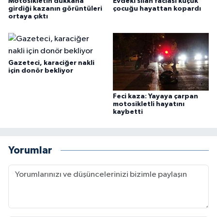
Motosikletin dükkana
Evdeki silah faciası küçük
girdiği kazanın görüntüleri
çocuğu hayattan kopardı
ortaya çıktı
Gazeteci, karaciğer nakli
için donör bekliyor
Feci kaza: Yayaya çarpan
motosikletli hayatını
kaybetti
Yorumlar