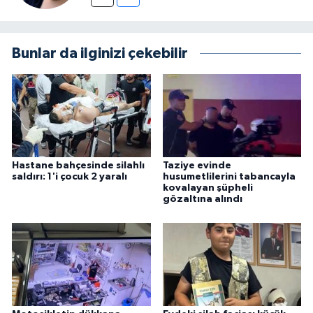
Bunlar da ilginizi çekebilir
Hastane bahçesinde silahlı
Taziye evinde
saldırı: 1'i çocuk 2 yaralı
husumetlilerini tabancayla
kovalayan şüpheli
gözaltına alındı