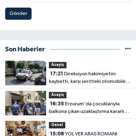
Gönder
Son Haberler
Asayiş
17:21
Direksiyon hakimiyetini
kaybetti, karşı şeritteki otomobile
çarptı
Asayiş
16:35
Erzurum'da çocuklarıyla
balkona çıkan uzaklaştırma kararlı
koca ikna edildi
Genel
15:08
YOL VER ARAS ROMANI