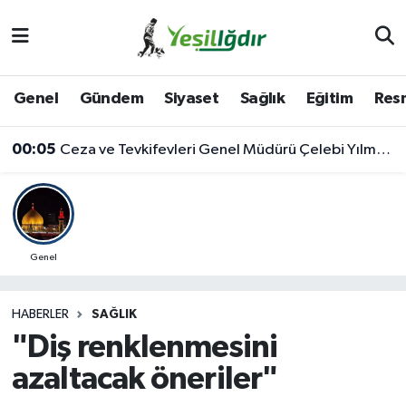
Iğdır Nöbetçi Eczaneler
Genel
Gündem
Siyaset
Sağlık
Eğitim
Resm
Iğdır Hava Durumu
00:05
Ceza ve Tevkifevleri Genel Müdürü Çelebi Yılmaz’dan Iğdır’daki Kurumlara Ziyaret ve Üretim İncelemesi
İğdir Namaz Vakitleri
Iğdır Trafik Yoğunluk Haritası
Süper Lig Puan Durumu ve Fikstür
Genel
Tüm Manşetler
HABERLER
SAĞLIK
"Diş renklenmesini
Son Dakika Haberleri
azaltacak öneriler"
Haber Arşivi