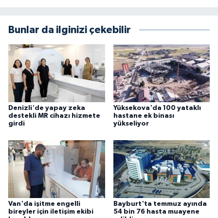
Bunlar da ilginizi çekebilir
Denizli'de yapay zeka
Yüksekova'da 100 yataklı
destekli MR cihazı hizmete
hastane ek binası
girdi
yükseliyor
Van'da işitme engelli
Bayburt'ta temmuz ayında
bireyler için iletişim ekibi
54 bin 76 hasta muayene