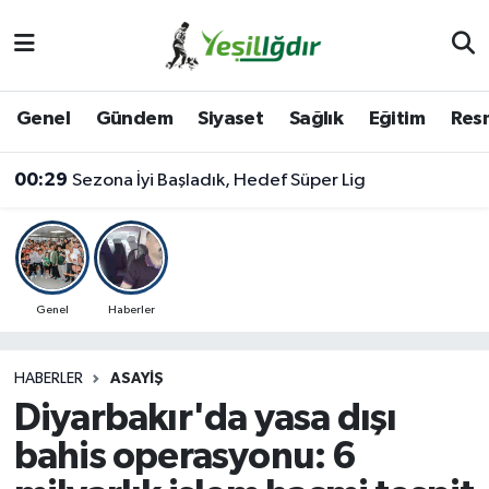
Iğdır Nöbetçi Eczaneler
Genel
Gündem
Siyaset
Sağlık
Eğitim
Resm
Iğdır Hava Durumu
00:29
Sezona İyi Başladık, Hedef Süper Lig
İğdir Namaz Vakitleri
Iğdır Trafik Yoğunluk Haritası
Süper Lig Puan Durumu ve Fikstür
Genel
Haberler
Tüm Manşetler
HABERLER
ASAYIŞ
Diyarbakır'da yasa dışı
Son Dakika Haberleri
bahis operasyonu: 6
Haber Arşivi