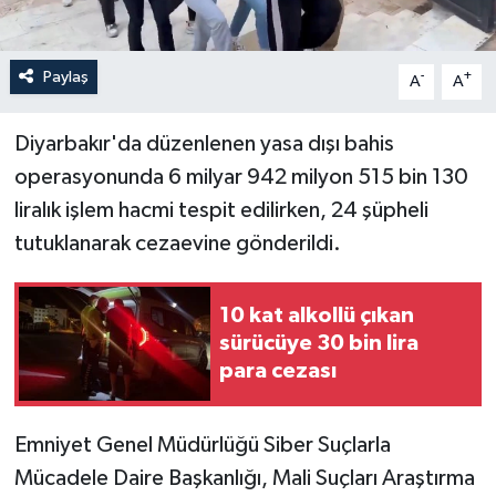
Paylaş
-
+
A
A
Diyarbakır'da düzenlenen yasa dışı bahis
operasyonunda 6 milyar 942 milyon 515 bin 130
liralık işlem hacmi tespit edilirken, 24 şüpheli
tutuklanarak cezaevine gönderildi.
10 kat alkollü çıkan
sürücüye 30 bin lira
para cezası
Emniyet Genel Müdürlüğü Siber Suçlarla
Mücadele Daire Başkanlığı, Mali Suçları Araştırma