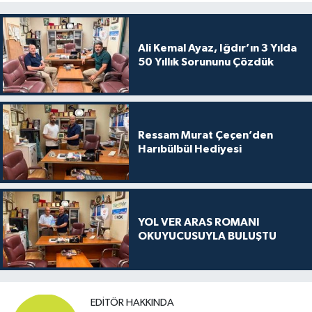
Ali Kemal Ayaz, Iğdır’ın 3 Yılda
50 Yıllık Sorununu Çözdük
Ressam Murat Çeçen’den
Harıbülbül Hediyesi
YOL VER ARAS ROMANI
OKUYUCUSUYLA BULUŞTU
EDITÖR HAKKINDA