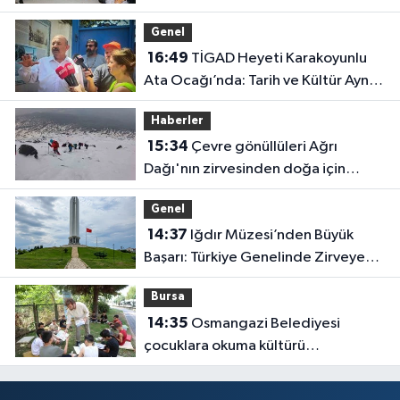
Genel
16:49
TİGAD Heyeti Karakoyunlu
Ata Ocağı’nda: Tarih ve Kültür Aynı
Çatı Altında Buluştu
Haberler
15:34
Çevre gönüllüleri Ağrı
Dağı'nın zirvesinden doğa için
seslendi
Genel
14:37
Iğdır Müzesi’nden Büyük
Başarı: Türkiye Genelinde Zirveye
Yerleşti!
Bursa
14:35
Osmangazi Belediyesi
çocuklara okuma kültürü
kazandırıyor