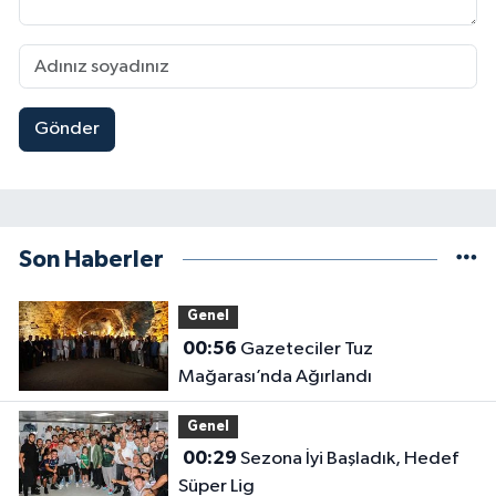
Gönder
Son Haberler
Genel
00:56
Gazeteciler Tuz
Mağarası’nda Ağırlandı
Genel
00:29
Sezona İyi Başladık, Hedef
Süper Lig