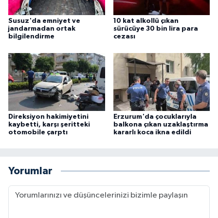
Susuz'da emniyet ve
10 kat alkollü çıkan
jandarmadan ortak
sürücüye 30 bin lira para
bilgilendirme
cezası
Direksiyon hakimiyetini
Erzurum'da çocuklarıyla
kaybetti, karşı şeritteki
balkona çıkan uzaklaştırma
otomobile çarptı
kararlı koca ikna edildi
Yorumlar