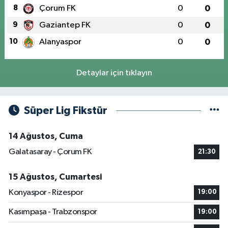
8
Çorum FK
0
0
9
Gaziantep FK
0
0
10
Alanyaspor
0
0
Detaylar için tıklayın
Süper Lig Fikstür
14 Ağustos, Cuma
Galatasaray - Çorum FK
21:30
15 Ağustos, Cumartesi
Konyaspor - Rizespor
19:00
Kasımpaşa - Trabzonspor
19:00