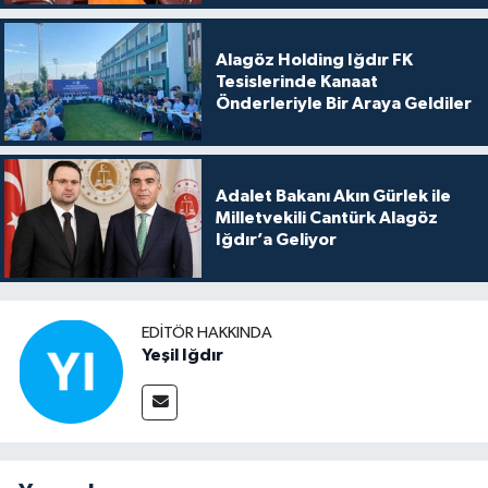
Alagöz Holding Iğdır FK
Tesislerinde Kanaat
Önderleriyle Bir Araya Geldiler
Adalet Bakanı Akın Gürlek ile
Milletvekili Cantürk Alagöz
Iğdır’a Geliyor
EDITÖR HAKKINDA
Yeşil Iğdır