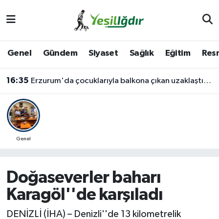
Iğdır Nöbetçi Eczaneler
Genel
Gündem
Siyaset
Sağlık
Eğitim
Resm
Iğdır Hava Durumu
16:35
Erzurum'da çocuklarıyla balkona çıkan uzaklaştırma kararlı koca ikna edildi
İğdir Namaz Vakitleri
Iğdır Trafik Yoğunluk Haritası
Süper Lig Puan Durumu ve Fikstür
Genel
Tüm Manşetler
Doğaseverler baharı
Son Dakika Haberleri
Karagöl''de karşıladı
Haber Arşivi
DENİZLİ (İHA) – Denizli''de 13 kilometrelik