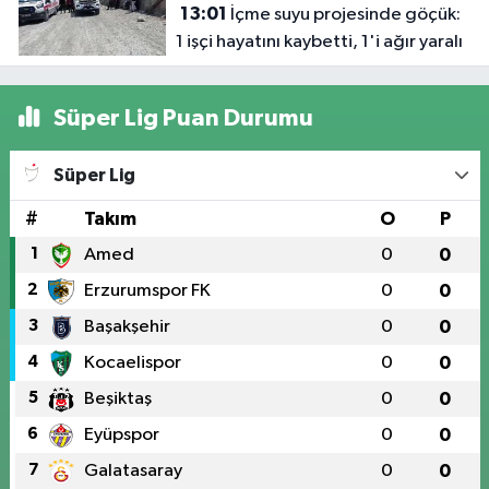
13:01
İçme suyu projesinde göçük:
hayatın'd
1 işçi hayatını kaybetti, 1'i ağır yaralı
oldu
Süper Lig Puan Durumu
Süper Lig
#
Takım
O
P
1
Amed
0
0
2
Erzurumspor FK
0
0
3
Başakşehir
0
0
4
Kocaelispor
0
0
5
Beşiktaş
0
0
6
Eyüpspor
0
0
7
Galatasaray
0
0