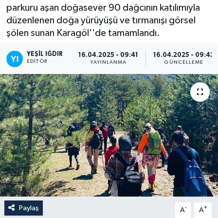
parkuru aşan doğasever 90 dağcının katılımıyla
düzenlenen doğa yürüyüşü ve tırmanışı görsel
şölen sunan Karagöl''de tamamlandı.
YEŞIL IĞDIR
16.04.2025 - 09:41
16.04.2025 - 09:42
EDITÖR
YAYINLANMA
GÜNCELLEME
Paylaş
-
+
A
A