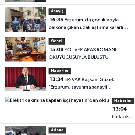
çarptı
Asayiş
16:35
Erzurum'da çocuklarıyla
balkona çıkan uzaklaştırma kararlı
koca ikna edildi
Genel
15:08
YOL VER ARAS ROMANI
OKUYUCUSUYLA BULUŞTU
Haberler
13:34
ER-VAK Başkanı Güzel:
'Erzurum, savunma sanayii
ekosistemine daha güçlü şekilde
Haberler
dâhil edilmeli'
13:04
Elektrik
akımına
Adana
kapılan işç