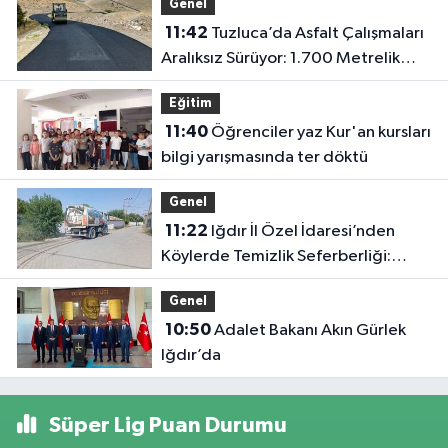
Genel
11:42
Tuzluca’da Asfalt Çalışmaları
Aralıksız Sürüyor: 1.700 Metrelik
Kısım Tamamlandı
Eğitim
11:40
Öğrenciler yaz Kur'an kursları
bilgi yarışmasında ter döktü
Genel
11:22
Iğdır İl Özel İdaresi’nden
Köylerde Temizlik Seferberliği:
“Daha Yaşanabilir Çevre İçin
Genel
Sahadayız”
10:50
Adalet Bakanı Akın Gürlek
Iğdır’da
Süper Lig Puan Durumu