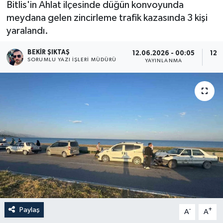
Bitlis'in Ahlat ilçesinde düğün konvoyunda
meydana gelen zincirleme trafik kazasında 3 kişi
yaralandı.
BEKIR ŞIKTAŞ
12.06.2026 - 00:05
12.
SORUMLU YAZI İŞLERI MÜDÜRÜ
YAYINLANMA
Paylaş
-
+
A
A