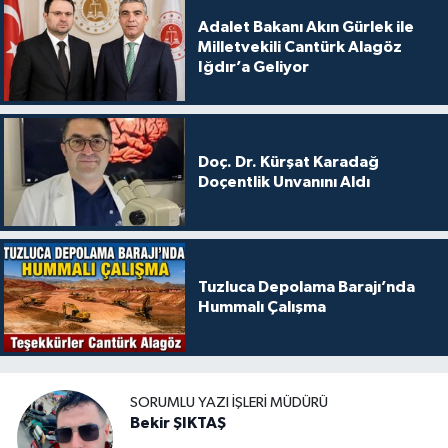
Adalet Bakanı Akın Gürlek ile
Milletvekili Cantürk Alagöz
Iğdır’a Geliyor
Doç. Dr. Kürşat Karadağ
Doçentlik Unvanını Aldı
Tuzluca Depolama Barajı’nda
Hummalı Çalışma
SORUMLU YAZI İŞLERI MÜDÜRÜ
Bekir ŞIKTAŞ