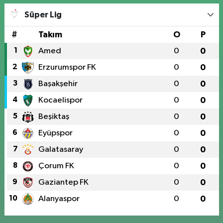
Süper Lig
#
Takım
O
P
1
Amed
0
0
2
Erzurumspor FK
0
0
3
Başakşehir
0
0
4
Kocaelispor
0
0
5
Beşiktaş
0
0
6
Eyüpspor
0
0
7
Galatasaray
0
0
8
Çorum FK
0
0
9
Gaziantep FK
0
0
10
Alanyaspor
0
0