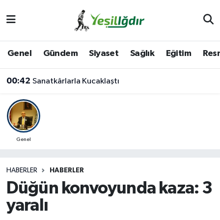
Iğdır Nöbetçi Eczaneler
Genel
Gündem
Siyaset
Sağlık
Eğitim
Resm
Iğdır Hava Durumu
00:42
Sanatkârlarla Kucaklaştı
İğdir Namaz Vakitleri
Iğdır Trafik Yoğunluk Haritası
Süper Lig Puan Durumu ve Fikstür
Genel
Tüm Manşetler
HABERLER
HABERLER
Düğün konvoyunda kaza: 3
Son Dakika Haberleri
yaralı
Haber Arşivi